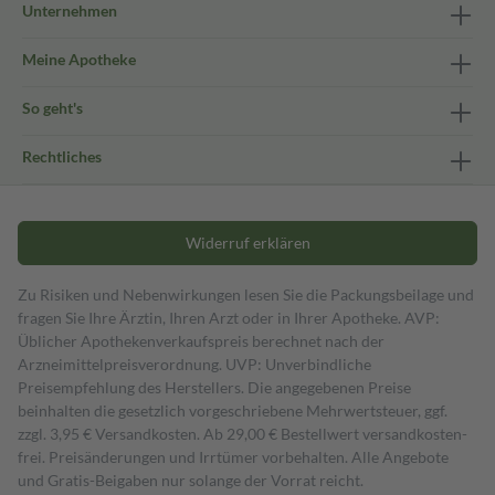
Unternehmen
Meine Apotheke
So geht's
Rechtliches
Widerruf erklären
Zu Risiken und Nebenwirkungen lesen Sie die Packungsbeilage und
fragen Sie Ihre Ärztin, Ihren Arzt oder in Ihrer Apotheke. AVP:
Üblicher Apothekenverkaufspreis berechnet nach der
Arzneimittelpreisverordnung. UVP: Unverbindliche
Preisempfehlung des Herstellers. Die angegebenen Preise
beinhalten die gesetzlich vorgeschriebene Mehrwertsteuer, ggf.
zzgl. 3,95 € Versandkosten. Ab 29,00 € Bestell­wert versand­kosten­
frei. Preisänderungen und Irrtümer vorbehalten. Alle Angebote
und Gratis-Beigaben nur solange der Vorrat reicht.