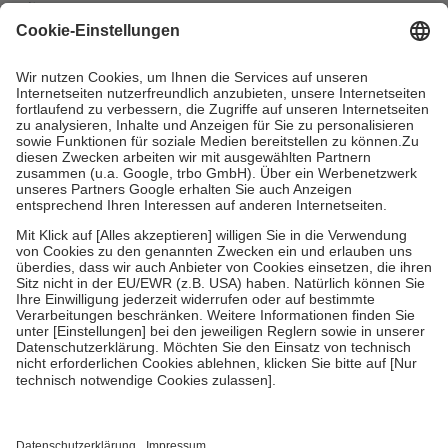
mit.
Grundsätzlich leisten Mitglieder Zuzahlungen in Höhe von zehn
Prozent des Abgabepreises,
mindestens
jedoch
fünf Euro
und
höchstens zehn Euro.
Es sind jedoch nie mehr als die tatsächlichen
Kosten der Leistung zu entrichten.
Diese Regeln gelten grundsätzlich auch für Online-Apotheken.
Bei Heilmitteln und häuslicher Krankenpflege beträgt die
Zuzahlung zehn Prozent der Kosten sowie zehn Euro je
Verordnung.
Um das Engagement der Versicherten für ihre eigene Gesundheit zu
stärken und die besondere Stellung der Familie zu unterstützen,
fallen
keine Zuzahlungen
an bei:
• Kindern und Jugendlichen bis zum vollendeten 18. Lebensjahr
mit Ausnahme der Fahrkosten
• Untersuchungen zur Vorsorge und Früherkennung, die von der
GKV getragen werden
• empfohlenen Schutzimpfungen
• Harn- und Blutteststreifen
Wir nutzen Trusted Shops als unabhängigen Dienstleister für die
Einholung von Bewertungen. Trusted Shops hat Maßnahmen
getroffen, um sicherzustellen, dass es sich um echte Bewertungen