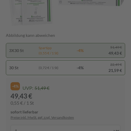
Abbildung kann abweichen
51,49 €
Spartipp
3X30 St
-4%
49,43 €
(0,55 € / 1 St)
22,49 €
30 St
-4%
(0,72 € / 1 St)
21,59 €
-4%
UVP:
51,49 €
49,43 €
0,55 € / 1 St
sofort lieferbar
Preise inkl. MwSt. ggf. zzgl. Versandkosten