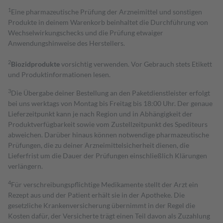
1
Eine pharmazeutische Prüfung der Arzneimittel und sonstigen
Produkte in deinem Warenkorb beinhaltet die Durchführung von
Wechselwirkungschecks und die Prüfung etwaiger
Anwendungshinweise des Herstellers.
2
Biozidprodukte
vorsichtig verwenden. Vor Gebrauch stets Etikett
und Produktinformationen lesen.
3
Die Übergabe deiner Bestellung an den Paketdienstleister erfolgt
bei uns werktags von Montag bis Freitag bis 18:00 Uhr. Der genaue
Lieferzeitpunkt kann je nach Region und in Abhängigkeit der
Produktverfügbarkeit sowie vom Zustellzeitpunkt des Spediteurs
abweichen. Darüber hinaus können notwendige pharmazeutische
Prüfungen, die zu deiner Arzneimittelsicherheit dienen, die
Lieferfrist um die Dauer der Prüfungen einschließlich Klärungen
verlängern.
4
Für verschreibungspflichtige Medikamente stellt der Arzt ein
Rezept aus und der Patient erhält sie in der Apotheke. Die
gesetzliche Krankenversicherung übernimmt in der Regel die
Kosten dafür, der Versicherte trägt einen Teil davon als Zuzahlung