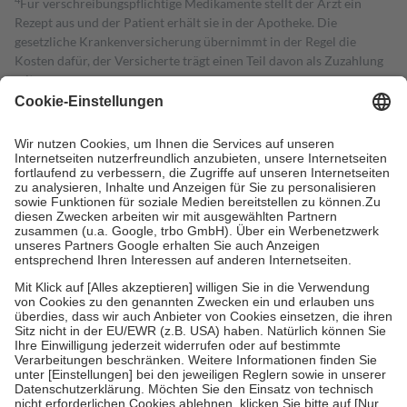
Für verschreibungspflichtige Medikamente stellt der Arzt ein
Rezept aus und der Patient erhält sie in der Apotheke. Die
gesetzliche Krankenversicherung übernimmt in der Regel die
Kosten dafür, der Versicherte trägt einen Teil davon als Zuzahlung
mit.
Grundsätzlich leisten Mitglieder Zuzahlungen in Höhe von zehn
Prozent des Abgabepreises,
mindestens
jedoch
fünf Euro
und
höchstens zehn Euro.
Es sind jedoch nie mehr als die tatsächlichen
Kosten der Leistung zu entrichten.
Diese Regeln gelten grundsätzlich auch für Online-Apotheken.
Bei Heilmitteln und häuslicher Krankenpflege beträgt die
Zuzahlung zehn Prozent der Kosten sowie zehn Euro je
Verordnung.
Um das Engagement der Versicherten für ihre eigene Gesundheit zu
stärken und die besondere Stellung der Familie zu unterstützen,
fallen
keine Zuzahlungen
an bei:
• Kindern und Jugendlichen bis zum vollendeten 18. Lebensjahr
mit Ausnahme der Fahrkosten
• Untersuchungen zur Vorsorge und Früherkennung, die von der
GKV getragen werden
• empfohlenen Schutzimpfungen
• Harn- und Blutteststreifen