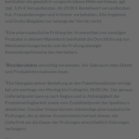
beinhalten die gesetzlich vorgeschriebene Mehrwertsteuer, ggf.
zzgl. 3,95 € Versandkosten. Ab 29,00 € Bestell­wert versand­kosten­
frei. Preisänderungen und Irrtümer vorbehalten. Alle Angebote
und Gratis-Beigaben nur solange der Vorrat reicht.
1
Eine pharmazeutische Prüfung der Arzneimittel und sonstigen
Produkte in deinem Warenkorb beinhaltet die Durchführung von
Wechselwirkungschecks und die Prüfung etwaiger
Anwendungshinweise des Herstellers.
2
Biozidprodukte
vorsichtig verwenden. Vor Gebrauch stets Etikett
und Produktinformationen lesen.
3
Die Übergabe deiner Bestellung an den Paketdienstleister erfolgt
bei uns werktags von Montag bis Freitag bis 18:00 Uhr. Der genaue
Lieferzeitpunkt kann je nach Region und in Abhängigkeit der
Produktverfügbarkeit sowie vom Zustellzeitpunkt des Spediteurs
abweichen. Darüber hinaus können notwendige pharmazeutische
Prüfungen, die zu deiner Arzneimittelsicherheit dienen, die
Lieferfrist um die Dauer der Prüfungen einschließlich Klärungen
verlängern.
4