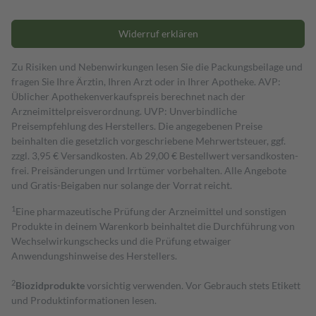
Widerruf erklären
Zu Risiken und Nebenwirkungen lesen Sie die Packungsbeilage und
fragen Sie Ihre Ärztin, Ihren Arzt oder in Ihrer Apotheke. AVP:
Üblicher Apothekenverkaufspreis berechnet nach der
Arzneimittelpreisverordnung. UVP: Unverbindliche
Preisempfehlung des Herstellers. Die angegebenen Preise
beinhalten die gesetzlich vorgeschriebene Mehrwertsteuer, ggf.
zzgl. 3,95 € Versandkosten. Ab 29,00 € Bestell­wert versand­kosten­
frei. Preisänderungen und Irrtümer vorbehalten. Alle Angebote
und Gratis-Beigaben nur solange der Vorrat reicht.
1
Eine pharmazeutische Prüfung der Arzneimittel und sonstigen
Produkte in deinem Warenkorb beinhaltet die Durchführung von
Wechselwirkungschecks und die Prüfung etwaiger
Anwendungshinweise des Herstellers.
2
Biozidprodukte
vorsichtig verwenden. Vor Gebrauch stets Etikett
und Produktinformationen lesen.