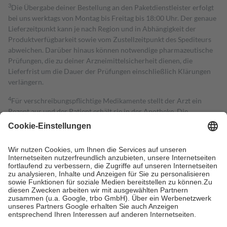
3
Die Übergabe deiner Bestellung an den Paketdienstleister erfolgt
bei uns werktags von Montag bis Freitag bis 18:00 Uhr. Der genaue
Lieferzeitpunkt kann je nach Region und in Abhängigkeit der
Produktverfügbarkeit sowie vom Zustellzeitpunkt des Spediteurs
abweichen. Darüber hinaus können notwendige pharmazeutische
Prüfungen, die zu deiner Arzneimittelsicherheit dienen, die
Lieferfrist um die Dauer der Prüfungen einschließlich Klärungen
verlängern.
4
Für verschreibungspflichtige Medikamente stellt der Arzt ein
Rezept aus und der Patient erhält sie in der Apotheke. Die
gesetzliche Krankenversicherung übernimmt in der Regel die
Kosten dafür, der Versicherte trägt einen Teil davon als Zuzahlung
mit.
Grundsätzlich leisten Mitglieder Zuzahlungen in Höhe von zehn
Prozent des Abgabepreises,
mindestens
jedoch
fünf Euro
und
höchstens zehn Euro.
Es sind jedoch nie mehr als die tatsächlichen
Kosten der Leistung zu entrichten.
Diese Regeln gelten grundsätzlich auch für Online-Apotheken.
Bei Heilmitteln und häuslicher Krankenpflege beträgt die
Zuzahlung zehn Prozent der Kosten sowie zehn Euro je