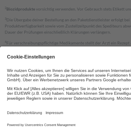
2
Biozidprodukte
vorsichtig verwenden. Vor Gebrauch stets Etikett u
3
Die Übergabe deiner Bestellung an den Paketdienstleister erfolgt bei
Produktverfügbarkeit sowie vom Zustellzeitpunkt des Spediteurs abwe
Dauer der Prüfungen einschließlich Klärungen verlängern.
4
Für verschreibungspflichtige Medikamente stellt der Arzt ein Rezept 
trägt einen Teil davon als Zuzahlung mit.
Grundsätzlich leisten Mitglieder Zuzahlungen in Höhe von zehn Proz
zu entrichten.
Diese Regeln gelten grundsätzlich auch für Online-Apotheken.
Bei Heilmitteln und häuslicher Krankenpflege beträgt die Zuzahlung 
Um das Engagement der Versicherten für ihre eigene Gesundheit zu stä
• Kindern und Jugendlichen bis zum vollendeten 18. Lebensjahr mit
• Untersuchungen zur Vorsorge und Früherkennung, die von der GKV
• empfohlenen Schutzimpfungen
• Harn- und Blutteststreifen
Wir nutzen Trusted Shops als unabhängigen Dienstleister für die Ein
Informationen findest du hier: https://help.etrusted.com/hc/de/arti