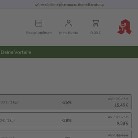
persönliche
pharmazeutische Beratung
Rezept einlösen
Mein Konto
0,00 €
Deine Vorteile
AVP:
20,85 €
-26%
00 € / 1 kg)
15,45 €
AVP:
12,95 €
-28%
 € / 1 kg)
9,38 €
AVP:
12,95 €