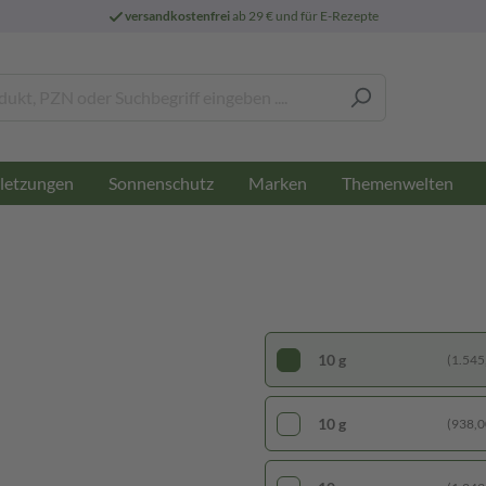
versandkostenfrei
ab 29 € und für E-Rezepte
letzungen
Sonnenschutz
Marken
Themenwelten
10 g
(1.545,
10 g
(938,00