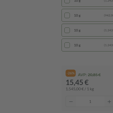
10 g
(1.243,
10 g
(942,00
10 g
(1.243,
10 g
(1.243,
-26%
AVP:
20,85 €
15,45 €
1.545,00 € / 1 kg