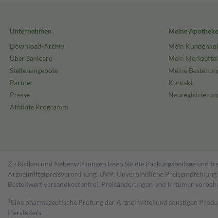
Unternehmen
Meine Apothek
Download-Archiv
Mein Kundenko
Über Sanicare
Mein Merkzettel
Stellenangebote
Meine Bestellun
Partner
Kontakt
Presse
Neuregistrierun
Affiliate Programm
Zu Risiken und Nebenwirkungen lesen Sie die Packungsbeilage und fra
Arzneimittelpreisverordnung. UVP: Unverbindliche Preisempfehlung de
Bestell­wert versand­kosten­frei. Preisänderungen und Irrtümer vorbeh
1
Eine pharmazeutische Prüfung der Arzneimittel und sonstigen Pro
Herstellers.