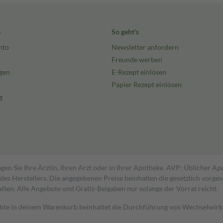
e
So geht's
nto
Newsletter anfordern
Freunde werben
gen
E-Rezept einlösen
Papier Rezept einlösen
g
gen Sie Ihre Ärztin, Ihren Arzt oder in Ihrer Apotheke. AVP: Üblicher A
s Herstellers. Die angegebenen Preise beinhalten die gesetzlich vorgesc
alten. Alle Angebote und Gratis-Beigaben nur solange der Vorrat reicht.
dukte in deinem Warenkorb beinhaltet die Durchführung von Wechselwir