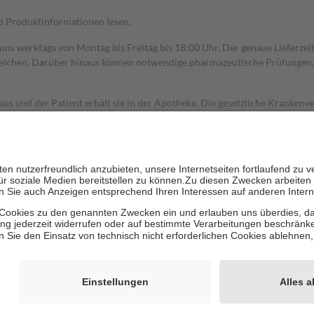
nd Produktinformationen lesen.
 uns werktags von Montag bis Freitag bis 18:00 Uhr. Der genaue Lieferze
ichen. Darüber hinaus können notwendige pharmazeutische Prüfungen, die
aus und der Patient erhält sie in der Apotheke. Die gesetzliche Krankenv
ent des Abgabepreises,
mindestens
jedoch
fünf Euro
und
höchstens zehn 
zehn Prozent der Kosten sowie zehn Euro je Verordnung.
rken und die besondere Stellung der Familie zu unterstützen, fallen
kein
 Ausnahme der Fahrkosten
 getragen werden
holung von Bewertungen. Trusted Shops hat Maßnahmen getroffen, um sic
cles/4419944605341