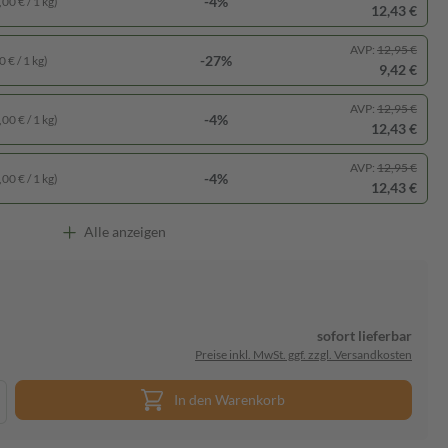
-4%
00 € / 1 kg)
12,43 €
AVP:
12,95 €
-27%
 € / 1 kg)
9,42 €
AVP:
12,95 €
-4%
00 € / 1 kg)
12,43 €
AVP:
12,95 €
-4%
00 € / 1 kg)
12,43 €
Alle anzeigen
sofort lieferbar
Preise inkl. MwSt. ggf. zzgl. Versandkosten
In den Warenkorb