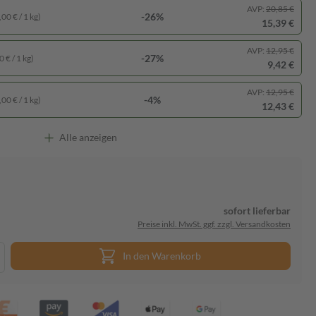
AVP:
20,85 €
-26%
00 € / 1 kg)
15,39 €
AVP:
12,95 €
-27%
 € / 1 kg)
9,42 €
AVP:
12,95 €
-4%
00 € / 1 kg)
12,43 €
Alle anzeigen
sofort lieferbar
Preise inkl. MwSt. ggf. zzgl. Versandkosten
In den Warenkorb