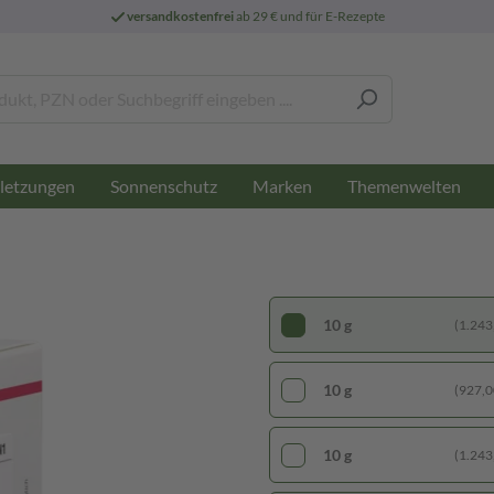
versandkostenfrei
ab 29 € und für E-Rezepte
letzungen
Sonnenschutz
Marken
Themenwelten
10 g
(1.243,
10 g
(927,00
10 g
(1.243,