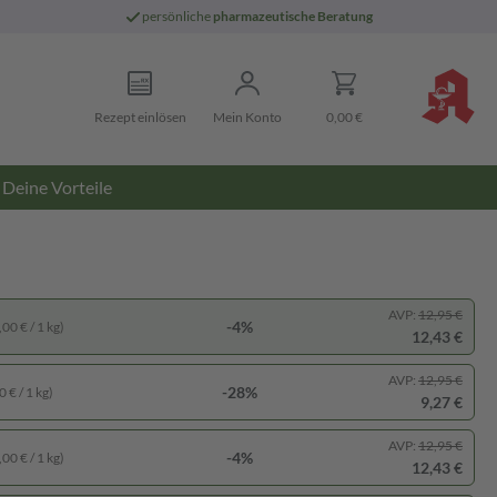
persönliche
pharmazeutische Beratung
Rezept einlösen
Mein Konto
0,00 €
Deine Vorteile
AVP:
12,95 €
-4%
00 € / 1 kg)
12,43 €
AVP:
12,95 €
-28%
 € / 1 kg)
9,27 €
AVP:
12,95 €
-4%
00 € / 1 kg)
12,43 €