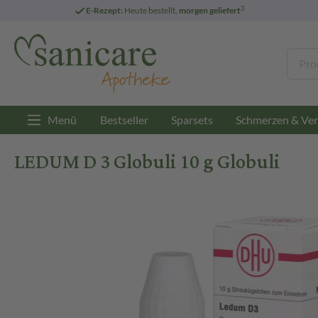
3
E-Rezept:
Heute bestellt,
morgen geliefert
Menü
Bestseller
Sparsets
Schmerzen & Ver
LEDUM D 3 Globuli 10 g Globuli