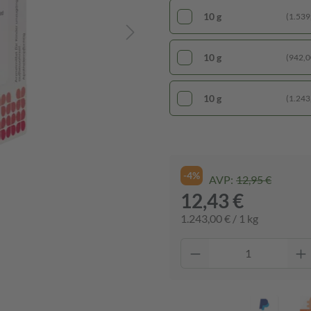
10 g
(1.539,
10 g
(942,00
10 g
(1.243,
-4%
AVP:
12,95 €
12,43 €
1.243,00 € / 1 kg