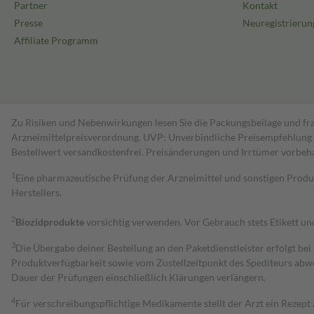
Partner
Kontakt
Presse
Neuregistrierun
Affiliate Programm
Zu Risiken und Nebenwirkungen lesen Sie die Packungsbeilage und fra
Arzneimittelpreisverordnung. UVP: Unverbindliche Preisempfehlung de
Bestell­wert versand­kosten­frei. Preisänderungen und Irrtümer vorbeh
1
Eine pharmazeutische Prüfung der Arzneimittel und sonstigen Pro
Herstellers.
2
Biozidprodukte
vorsichtig verwenden. Vor Gebrauch stets Etikett u
3
Die Übergabe deiner Bestellung an den Paketdienstleister erfolgt bei
Produktverfügbarkeit sowie vom Zustellzeitpunkt des Spediteurs abwe
Dauer der Prüfungen einschließlich Klärungen verlängern.
4
Für verschreibungspflichtige Medikamente stellt der Arzt ein Rezept 