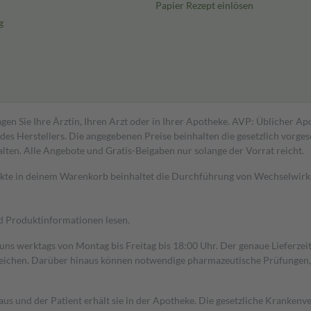
Papier Rezept einlösen
g
gen Sie Ihre Ärztin, Ihren Arzt oder in Ihrer Apotheke. AVP: Üblicher A
s Herstellers. Die angegebenen Preise beinhalten die gesetzlich vorgesc
alten. Alle Angebote und Gratis-Beigaben nur solange der Vorrat reicht.
dukte in deinem Warenkorb beinhaltet die Durchführung von Wechselwir
nd Produktinformationen lesen.
 uns werktags von Montag bis Freitag bis 18:00 Uhr. Der genaue Lieferze
ichen. Darüber hinaus können notwendige pharmazeutische Prüfungen, die
aus und der Patient erhält sie in der Apotheke. Die gesetzliche Krankenv