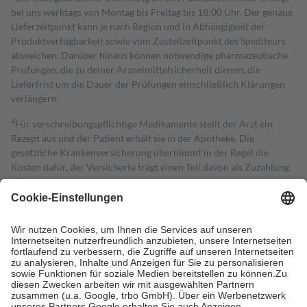
bei uns werktags von Montag bis Freitag bis 18:00 Uhr. Der genaue
Lieferzeitpunkt kann je nach Region und in Abhängigkeit der
Produktverfügbarkeit sowie vom Zustellzeitpunkt des Spediteurs
abweichen. Darüber hinaus können notwendige pharmazeutische
Prüfungen, die zu deiner Arzneimittelsicherheit dienen, die
Lieferfrist um die Dauer der Prüfungen einschließlich Klärungen
verlängern.
4
Für verschreibungspflichtige Medikamente stellt der Arzt ein
Rezept aus und der Patient erhält sie in der Apotheke. Die
gesetzliche Krankenversicherung übernimmt in der Regel die
Kosten dafür, der Versicherte trägt einen Teil davon als Zuzahlung
mit.
Grundsätzlich leisten Mitglieder Zuzahlungen in Höhe von zehn
Prozent des Abgabepreises,
mindestens
jedoch
fünf Euro
und
höchstens zehn Euro.
Es sind jedoch nie mehr als die tatsächlichen
Kosten der Leistung zu entrichten.
Diese Regeln gelten grundsätzlich auch für Online-Apotheken.
Bei Heilmitteln und häuslicher Krankenpflege beträgt die
Zuzahlung zehn Prozent der Kosten sowie zehn Euro je
Verordnung.