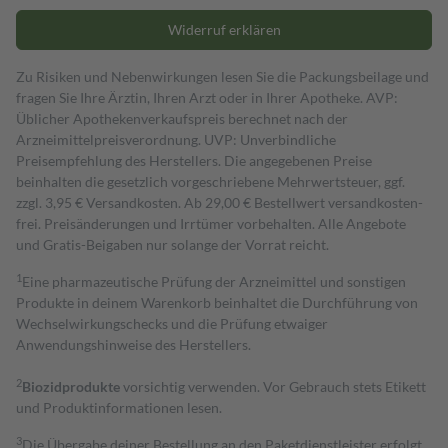
Widerruf erklären
Zu Risiken und Nebenwirkungen lesen Sie die Packungsbeilage und
fragen Sie Ihre Ärztin, Ihren Arzt oder in Ihrer Apotheke. AVP:
Üblicher Apothekenverkaufspreis berechnet nach der
Arzneimittelpreisverordnung. UVP: Unverbindliche
Preisempfehlung des Herstellers. Die angegebenen Preise
beinhalten die gesetzlich vorgeschriebene Mehrwertsteuer, ggf.
zzgl. 3,95 € Versandkosten. Ab 29,00 € Bestell­wert versand­kosten­
frei. Preisänderungen und Irrtümer vorbehalten. Alle Angebote
und Gratis-Beigaben nur solange der Vorrat reicht.
1
Eine pharmazeutische Prüfung der Arzneimittel und sonstigen
Produkte in deinem Warenkorb beinhaltet die Durchführung von
Wechselwirkungschecks und die Prüfung etwaiger
Anwendungshinweise des Herstellers.
2
Biozidprodukte
vorsichtig verwenden. Vor Gebrauch stets Etikett
und Produktinformationen lesen.
3
Die Übergabe deiner Bestellung an den Paketdienstleister erfolgt