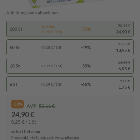
Abbildung kann abweichen
50,11 €
Spartipp
100 St
-50%
24,90 €
(0,25 € / 1 St)
27,39 €
50 St
-49%
(0,28 € / 1 St)
13,95 €
11,45 €
18 St
-39%
(0,39 € / 1 St)
6,95 €
5,00 €
6 St
-65%
(0,29 € / 1 St)
1,75 €
-50%
AVP:
50,11 €
24,90 €
0,25 € / 1 St
sofort lieferbar
Preise inkl. MwSt. ggf. zzgl. Versandkosten