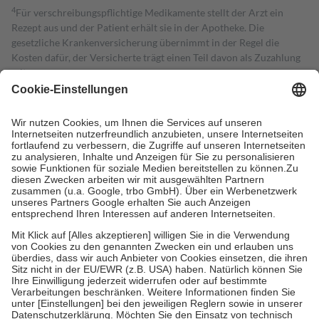
4
Für verschreibungspflichtige Medikamente stellt der Arzt ein
Rezept aus und der Patient erhält sie in der Apotheke. Die
gesetzliche Krankenversicherung übernimmt in der Regel die
Kosten dafür, der Versicherte trägt einen Teil davon als Zuzahlung
mit.
Grundsätzlich leisten Mitglieder Zuzahlungen in Höhe von zehn
Prozent des Abgabepreises,
mindestens
jedoch
fünf Euro
und
höchstens zehn Euro.
Es sind jedoch nie mehr als die tatsächlichen
Kosten der Leistung zu entrichten.
Diese Regeln gelten grundsätzlich auch für Online-Apotheken.
Bei Heilmitteln und häuslicher Krankenpflege beträgt die
Zuzahlung zehn Prozent der Kosten sowie zehn Euro je
Verordnung.
Um das Engagement der Versicherten für ihre eigene Gesundheit zu
stärken und die besondere Stellung der Familie zu unterstützen,
fallen
keine Zuzahlungen
an bei:
• Kindern und Jugendlichen bis zum vollendeten 18. Lebensjahr
mit Ausnahme der Fahrkosten
• Untersuchungen zur Vorsorge und Früherkennung, die von der
GKV getragen werden
• empfohlenen Schutzimpfungen