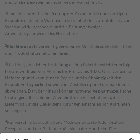
und Gratis-Beigaben nur solange der Vorrat reicht.
1
Eine pharmazeutische Prüfung der Arzneimittel und sonstigen
Produkte in deinem Warenkorb beinhaltet die Durchführung von
Wechselwirkungschecks und die Prüfung etwaiger
Anwendungshinweise des Herstellers.
2
Biozidprodukte
vorsichtig verwenden. Vor Gebrauch stets Etikett
und Produktinformationen lesen.
3
Die Übergabe deiner Bestellung an den Paketdienstleister erfolgt
bei uns werktags von Montag bis Freitag bis 18:00 Uhr. Der genaue
Lieferzeitpunkt kann je nach Region und in Abhängigkeit der
Produktverfügbarkeit sowie vom Zustellzeitpunkt des Spediteurs
abweichen. Darüber hinaus können notwendige pharmazeutische
Prüfungen, die zu deiner Arzneimittelsicherheit dienen, die
Lieferfrist um die Dauer der Prüfungen einschließlich Klärungen
verlängern.
4
Für verschreibungspflichtige Medikamente stellt der Arzt ein
Rezept aus und der Patient erhält sie in der Apotheke. Die
gesetzliche Krankenversicherung übernimmt in der Regel die