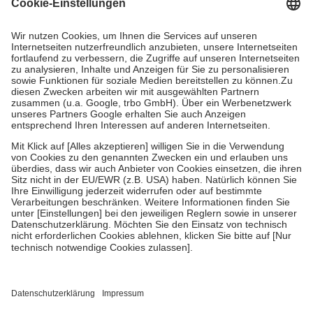
Kosten dafür, der Versicherte trägt einen Teil davon als Zuzahlung
mit.
Grundsätzlich leisten Mitglieder Zuzahlungen in Höhe von zehn
Prozent des Abgabepreises,
mindestens
jedoch
fünf Euro
und
höchstens zehn Euro.
Es sind jedoch nie mehr als die tatsächlichen
Kosten der Leistung zu entrichten.
Diese Regeln gelten grundsätzlich auch für Online-Apotheken.
Bei Heilmitteln und häuslicher Krankenpflege beträgt die
Zuzahlung zehn Prozent der Kosten sowie zehn Euro je
Verordnung.
Um das Engagement der Versicherten für ihre eigene Gesundheit zu
stärken und die besondere Stellung der Familie zu unterstützen,
fallen
keine Zuzahlungen
an bei:
• Kindern und Jugendlichen bis zum vollendeten 18. Lebensjahr
mit Ausnahme der Fahrkosten
• Untersuchungen zur Vorsorge und Früherkennung, die von der
GKV getragen werden
• empfohlenen Schutzimpfungen
• Harn- und Blutteststreifen
Wir nutzen Trusted Shops als unabhängigen Dienstleister für die
Einholung von Bewertungen. Trusted Shops hat Maßnahmen