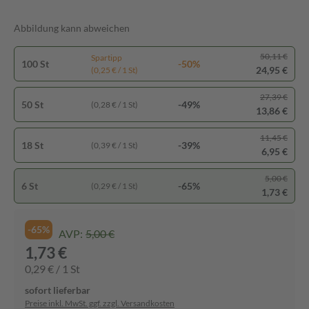
Abbildung kann abweichen
50,11 €
Spartipp
100 St
-50%
24,95 €
(0,25 € / 1 St)
27,39 €
50 St
-49%
(0,28 € / 1 St)
13,86 €
11,45 €
18 St
-39%
(0,39 € / 1 St)
6,95 €
5,00 €
6 St
-65%
(0,29 € / 1 St)
1,73 €
-65%
AVP:
5,00 €
1,73 €
0,29 € / 1 St
sofort lieferbar
Preise inkl. MwSt. ggf. zzgl. Versandkosten