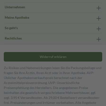
Unternehmen
Meine Apotheke
So geht's
Rechtliches
Widerruf erklären
Zu Risiken und Nebenwirkungen lesen Sie die Packungsbeilage und
fragen Sie Ihre Ärztin, Ihren Arzt oder in Ihrer Apotheke. AVP:
Üblicher Apothekenverkaufspreis berechnet nach der
Arzneimittelpreisverordnung. UVP: Unverbindliche
Preisempfehlung des Herstellers. Die angegebenen Preise
beinhalten die gesetzlich vorgeschriebene Mehrwertsteuer, ggf.
zzgl. 3,95 € Versandkosten. Ab 29,00 € Bestell­wert versand­kosten­
frei. Preisänderungen und Irrtümer vorbehalten. Alle Angebote