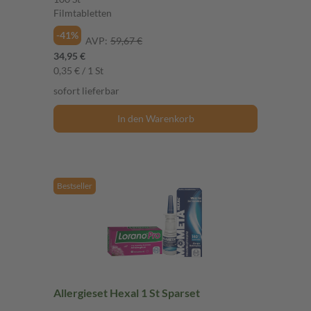
Filmtabletten
-41%
AVP:
59,67 €
34,95 €
0,35 € / 1 St
sofort lieferbar
In den Warenkorb
Bestseller
Allergieset Hexal 1 St Sparset