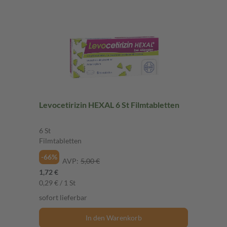
Levocetirizin HEXAL 6 St Filmtabletten
6 St
Filmtabletten
-66%
AVP:
5,00 €
1,72 €
0,29 € / 1 St
sofort lieferbar
In den Warenkorb