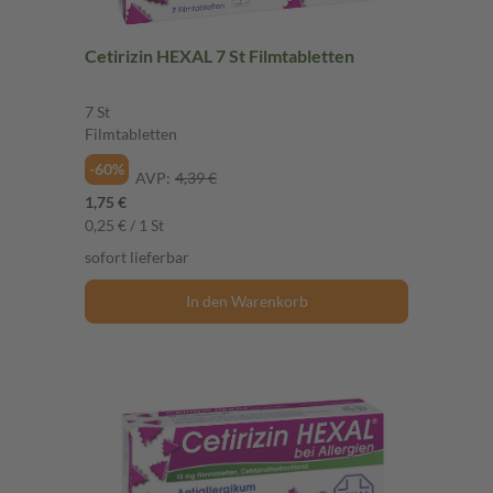
Cetirizin HEXAL 7 St Filmtabletten
7 St
Filmtabletten
-60%
AVP:
4,39 €
1,75 €
0,25 € / 1 St
sofort lieferbar
In den Warenkorb