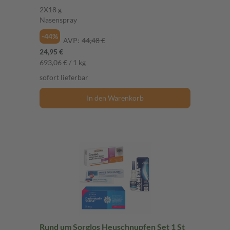
Nasenspray
2X18 g
Nasenspray
-44%
AVP:
44,48 €
24,95 €
693,06 € / 1 kg
sofort lieferbar
In den Warenkorb
Rund um Sorglos Heuschnupfen Set 1 St