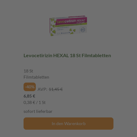
Levocetirizin HEXAL 18 St Filmtabletten
18 St
Filmtabletten
-40%
AVP:
11,45 €
6,85 €
0,38 € / 1 St
sofort lieferbar
In den Warenkorb