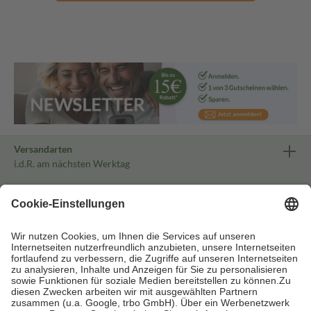
Versandarten
i.d.R. am nächsten Werktag
Zahlarten
sicher und bequem
Bewerte uns
Vertraue unserem mehrfach ausgezeichneten Service