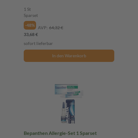
1 St
Sparset
-48%
AVP:
64,32 €
33,68 €
sofort lieferbar
In den Warenkorb
Bepanthen Allergie-Set 1 Sparset