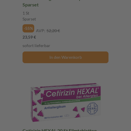
Sparset
1 St
Sparset
-55%
AVP:
52,20 €
23,59 €
sofort lieferbar
In den Warenkorb
Cetirizin HEXAL 20 St Filmtabletten