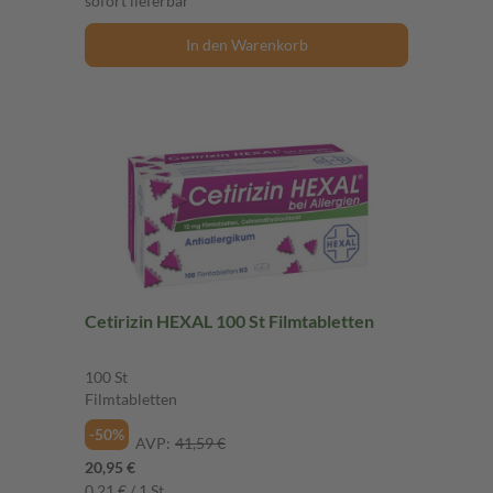
sofort lieferbar
In den Warenkorb
Cetirizin HEXAL 100 St Filmtabletten
100 St
Filmtabletten
-50%
AVP:
41,59 €
20,95 €
0,21 € / 1 St