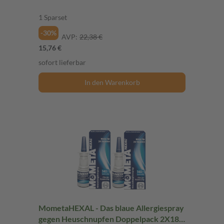
1 Sparset
-30%
AVP:
22,38 €
15,76 €
sofort lieferbar
In den Warenkorb
MometaHEXAL - Das blaue Allergiespray
gegen Heuschnupfen Doppelpack 2X18 g