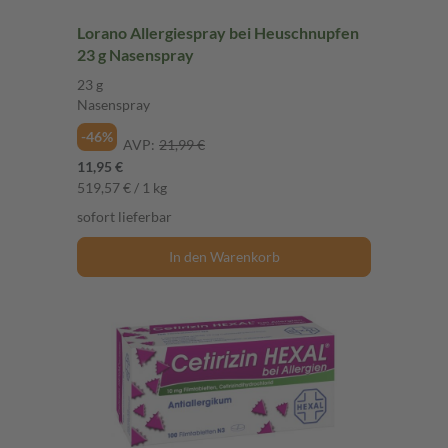
Lorano Allergiespray bei Heuschnupfen
23 g Nasenspray
23 g
Nasenspray
-46%
AVP:
21,99 €
11,95 €
519,57 € / 1 kg
sofort lieferbar
In den Warenkorb