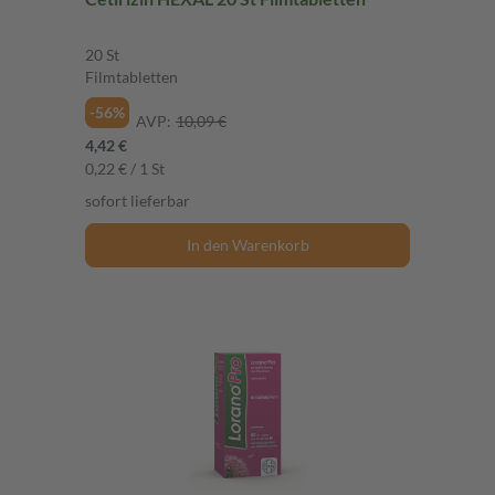
20 St
Filmtabletten
-56%
AVP:
10,09 €
4,42 €
0,22 € / 1 St
sofort lieferbar
In den Warenkorb