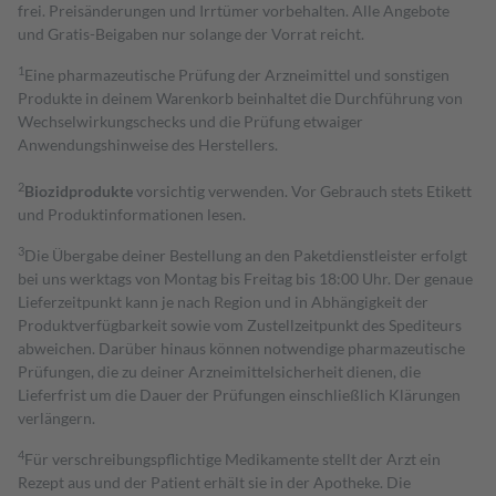
frei. Preisänderungen und Irrtümer vorbehalten. Alle Angebote
und Gratis-Beigaben nur solange der Vorrat reicht.
1
Eine pharmazeutische Prüfung der Arzneimittel und sonstigen
Produkte in deinem Warenkorb beinhaltet die Durchführung von
Wechselwirkungschecks und die Prüfung etwaiger
Anwendungshinweise des Herstellers.
2
Biozidprodukte
vorsichtig verwenden. Vor Gebrauch stets Etikett
und Produktinformationen lesen.
3
Die Übergabe deiner Bestellung an den Paketdienstleister erfolgt
bei uns werktags von Montag bis Freitag bis 18:00 Uhr. Der genaue
Lieferzeitpunkt kann je nach Region und in Abhängigkeit der
Produktverfügbarkeit sowie vom Zustellzeitpunkt des Spediteurs
abweichen. Darüber hinaus können notwendige pharmazeutische
Prüfungen, die zu deiner Arzneimittelsicherheit dienen, die
Lieferfrist um die Dauer der Prüfungen einschließlich Klärungen
verlängern.
4
Für verschreibungspflichtige Medikamente stellt der Arzt ein
Rezept aus und der Patient erhält sie in der Apotheke. Die