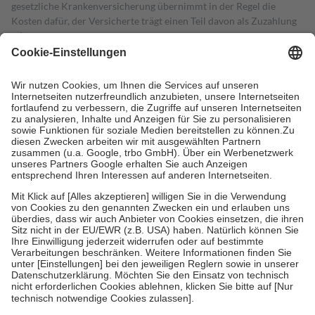
gesetzliche Krankenversicherung übernimmt in der Regel die
Kosten dafür, der Versicherte trägt einen Teil davon als Zuzahlung
mit.
Grundsätzlich leisten Mitglieder Zuzahlungen in Höhe von zehn
Prozent des Abgabepreises,
mindestens
jedoch
fünf Euro
und
höchstens zehn Euro.
Es sind jedoch nie mehr als die tatsächlichen
Kosten der Leistung zu entrichten.
Diese Regeln gelten grundsätzlich auch für Online-Apotheken.
Bei Heilmitteln und häuslicher Krankenpflege beträgt die
Zuzahlung zehn Prozent der Kosten sowie zehn Euro je
Verordnung.
Um das Engagement der Versicherten für ihre eigene Gesundheit zu
stärken und die besondere Stellung der Familie zu unterstützen,
fallen
keine Zuzahlungen
an bei:
• Kindern und Jugendlichen bis zum vollendeten 18. Lebensjahr
mit Ausnahme der Fahrkosten
• Untersuchungen zur Vorsorge und Früherkennung, die von der
GKV getragen werden
• empfohlenen Schutzimpfungen
• Harn- und Blutteststreifen
Wir nutzen Trusted Shops als unabhängigen Dienstleister für die