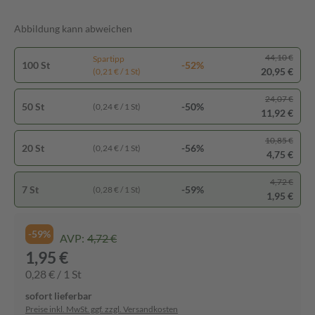
Abbildung kann abweichen
44,10 €
Spartipp
100 St
-52%
20,95 €
(0,21 € / 1 St)
24,07 €
50 St
-50%
(0,24 € / 1 St)
11,92 €
10,85 €
20 St
-56%
(0,24 € / 1 St)
4,75 €
4,72 €
7 St
-59%
(0,28 € / 1 St)
1,95 €
-59%
AVP:
4,72 €
1,95 €
0,28 € / 1 St
sofort lieferbar
Preise inkl. MwSt. ggf. zzgl. Versandkosten