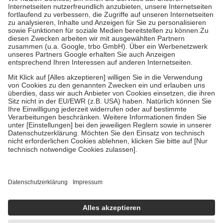
Kosten der Leistung zu entrichten.
Diese Regeln gelten grundsätzlich auch für Online-Apotheken.
Bei Heilmitteln und häuslicher Krankenpflege beträgt die
Zuzahlung zehn Prozent der Kosten sowie zehn Euro je
Verordnung.
Um das Engagement der Versicherten für ihre eigene Gesundheit zu
stärken und die besondere Stellung der Familie zu unterstützen,
fallen
keine Zuzahlungen
an bei:
• Kindern und Jugendlichen bis zum vollendeten 18. Lebensjahr
mit Ausnahme der Fahrkosten
• Untersuchungen zur Vorsorge und Früherkennung, die von der
GKV getragen werden
• empfohlenen Schutzimpfungen
• Harn- und Blutteststreifen
Wir nutzen Trusted Shops als unabhängigen Dienstleister für die
Einholung von Bewertungen. Trusted Shops hat Maßnahmen
getroffen, um sicherzustellen, dass es sich um echte Bewertungen
handelt. Mehr Informationen findest du hier:
https://help.etrusted.com/hc/de/articles/4419944605341
Einige Bilder und Inhalte wurden unter Zuhilfenahme künstlicher