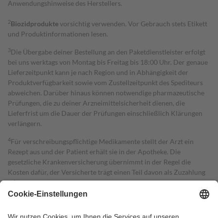
Anwendungshinweise des Herstellers.
2
Biozidprodukte
vorsichtig verwenden. Vor Gebrauch stets Etikett
und Produktinformationen lesen.
3
Die Übergabe deiner Bestellung an den Paketdienstleister erfolgt
bei uns werktags von Montag bis Freitag bis 18:00 Uhr. Der genaue
Lieferzeitpunkt kann je nach Region und in Abhängigkeit der
Produktverfügbarkeit sowie vom Zustellzeitpunkt des Spediteurs
abweichen. Darüber hinaus können notwendige pharmazeutische
Prüfungen, die zu deiner Arzneimittelsicherheit dienen, die
Lieferfrist um die Dauer der Prüfungen einschließlich Klärungen
verlängern.
4
Für verschreibungspflichtige Medikamente stellt der Arzt ein
Rezept aus und der Patient erhält sie in der Apotheke. Die
gesetzliche Krankenversicherung übernimmt in der Regel die
Kosten dafür, der Versicherte trägt einen Teil davon als Zuzahlung
mit.
Grundsätzlich leisten Mitglieder Zuzahlungen in Höhe von zehn
Prozent des Abgabepreises,
mindestens
jedoch
fünf Euro
und
höchstens zehn Euro.
Es sind jedoch nie mehr als die tatsächlichen