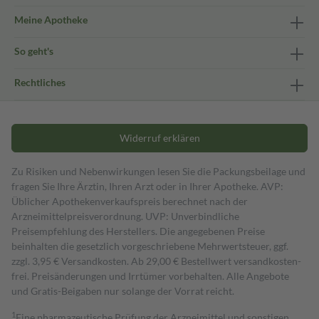
Meine Apotheke
So geht's
Rechtliches
Widerruf erklären
Zu Risiken und Nebenwirkungen lesen Sie die Packungsbeilage und
fragen Sie Ihre Ärztin, Ihren Arzt oder in Ihrer Apotheke. AVP:
Üblicher Apothekenverkaufspreis berechnet nach der
Arzneimittelpreisverordnung. UVP: Unverbindliche
Preisempfehlung des Herstellers. Die angegebenen Preise
beinhalten die gesetzlich vorgeschriebene Mehrwertsteuer, ggf.
zzgl. 3,95 € Versandkosten. Ab 29,00 € Bestell­wert versand­kosten­
frei. Preisänderungen und Irrtümer vorbehalten. Alle Angebote
und Gratis-Beigaben nur solange der Vorrat reicht.
1
Eine pharmazeutische Prüfung der Arzneimittel und sonstigen