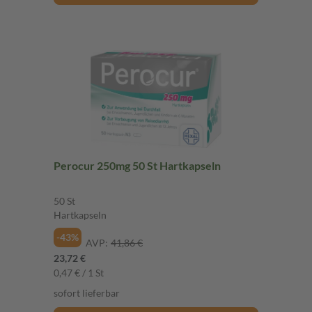
Perocur 250mg 50 St Hartkapseln
50 St
Hartkapseln
-43%
AVP:
41,86 €
23,72 €
0,47 € / 1 St
sofort lieferbar