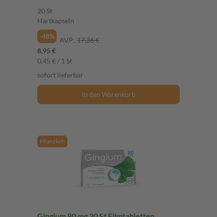
20 St
Hartkapseln
-48%
AVP:
17,36 €
8,95 €
0,45 € / 1 St
sofort lieferbar
In den Warenkorb
Pflanzlich
Gingium 80 mg 30 St Filmtabletten