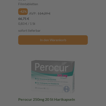
Filmtabletten
-42%
AVP:
114,29 €
66,75 €
0,83 € / 1 St
sofort lieferbar
In den Warenkorb
Perocur 250mg 20 St Hartkapseln