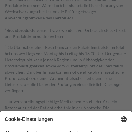
Produkte in deinem Warenkorb beinhaltet die Durchführung von
Wechselwirkungschecks und die Prüfung etwaiger
Anwendungshinweise des Herstellers.
2
Biozidprodukte
vorsichtig verwenden. Vor Gebrauch stets Etikett
und Produktinformationen lesen.
3
Die Übergabe deiner Bestellung an den Paketdienstleister erfolgt
bei uns werktags von Montag bis Freitag bis 18:00 Uhr. Der genaue
Lieferzeitpunkt kann je nach Region und in Abhängigkeit der
Produktverfügbarkeit sowie vom Zustellzeitpunkt des Spediteurs
abweichen. Darüber hinaus können notwendige pharmazeutische
Prüfungen, die zu deiner Arzneimittelsicherheit dienen, die
Lieferfrist um die Dauer der Prüfungen einschließlich Klärungen
verlängern.
4
Für verschreibungspflichtige Medikamente stellt der Arzt ein
Rezept aus und der Patient erhält sie in der Apotheke. Die
gesetzliche Krankenversicherung übernimmt in der Regel die
Kosten dafür, der Versicherte trägt einen Teil davon als Zuzahlung
mit.