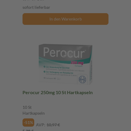
sofort lieferbar
In den Warenkorb
Perocur 250mg 10 St Hartkapseln
10 St
Hartkapseln
-51%
AVP:
10,97 €