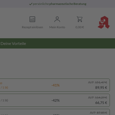
persönliche
pharmazeutische Beratung
Rezept einlösen
Mein Konto
0,00 €
Deine Vorteile
AVP:
151,47 €
pp
-41%
89,95 €
/ 1 St)
AVP:
114,29 €
-42%
/ 1 St)
66,75 €
AVP:
87,85 €