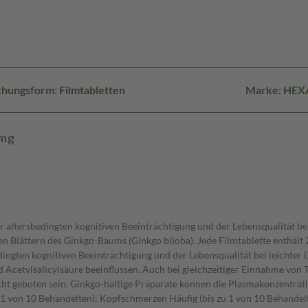
hungsform: Filmtabletten
Marke: HEX
 mg
er altersbedingten kognitiven Beeinträchtigung und der Lebensqualität b
 Blättern des Ginkgo-Baums (Ginkgo biloba). Jede Filmtablette enthält 2
edingten kognitiven Beeinträchtigung und der Lebensqualität bei leich
cetylsalicylsäure beeinflussen. Auch bei gleichzeitiger Einnahme vo
 geboten sein. Ginkgo-haltige Präparate können die Plasmakonzentration
 von 10 Behandelten): Kopfschmerzen Häufig (bis zu 1 von 10 Behandelt