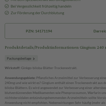
Bei Vergesslichkeit frühzeitig handeln
Zur Förderung der Durchblutung
PZN: 14171194
Darreic
Produktdetails/Produktinformationen Gingium 240
Packungsbeilage
Wirkstoff:
Ginkgo-biloba-Blätter-Trockenextrakt.
Anwendungsgebiete:
Pflanzliches Arzneimittel zur Verbesserung ein
240mg und wie wirkt es? Gingium enthält einen Trockenextrakt aus den
biloba-Blättern. Es wird angewendet zur Verbesserung einer altersb
blutverdünnenden Medikamenten wie Phenprocoumon, Warfarin und A
nichtsteroidalen entzündungshemmenden Arzneimitteln sollte Vorsicht
Anwendung nicht empfohlen. Nebenwirkungen Sehr häufig (mehr als 1