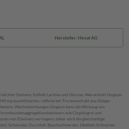
AL
Hersteller: Hexal AG
ei leichter Demenz. Enthält Lactose und Glucose. Was enthält Gingium
40 mg quantifizierten, raffinierten Trockenextrakt aus Ginkgo-
ter Demenz. Wechselwirkungen Gingium kann die Wirkung von
n Thrombozytenaggregationshemmern wie Clopidogrel und
en von Efavirenz verringern, daher wird die gleichzeitige
en): Schwindel, Durchfall, Bauchschmerzen, Übelkeit, Erbrechen