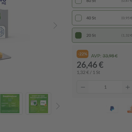
60 St
(0,87 € 
40 St
(0,95 € 
20 St
(1,32 € 
-22%
AVP:
33,98 €
26,46 €
1,32 € / 1 St