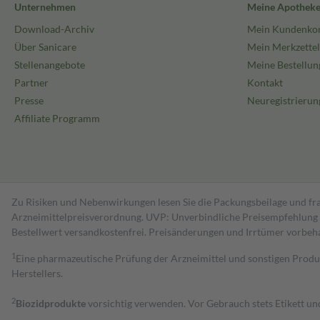
Unternehmen
Meine Apothek
Download-Archiv
Mein Kundenko
Über Sanicare
Mein Merkzettel
Stellenangebote
Meine Bestellun
Partner
Kontakt
Presse
Neuregistrierun
Affiliate Programm
Zu Risiken und Nebenwirkungen lesen Sie die Packungsbeilage und fra
Arzneimittelpreisverordnung. UVP: Unverbindliche Preisempfehlung de
Bestell­wert versand­kosten­frei. Preisänderungen und Irrtümer vorbeh
1
Eine pharmazeutische Prüfung der Arzneimittel und sonstigen Pro
Herstellers.
2
Biozidprodukte
vorsichtig verwenden. Vor Gebrauch stets Etikett u