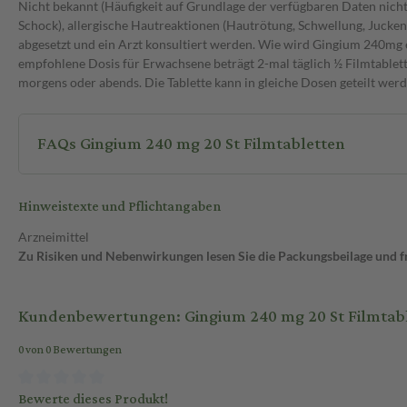
Nicht bekannt (Häufigkeit auf Grundlage der verfügbaren Daten nich
Schock), allergische Hautreaktionen (Hautrötung, Schwellung, Jucke
abgesetzt und ein Arzt konsultiert werden. Wie wird Gingium 240m
empfohlene Dosis für Erwachsene beträgt 2-mal täglich ½ Filmtablett
morgens oder abends. Die Tablette kann in gleiche Dosen geteilt werd
FAQs Gingium 240 mg 20 St Filmtabletten
Hinweistexte und Pflichtangaben
Arzneimittel
Zu Risiken und Nebenwirkungen lesen Sie die Packungsbeilage und fra
Kundenbewertungen: Gingium 240 mg 20 St Filmtab
0 von 0 Bewertungen
Bewerte dieses Produkt!