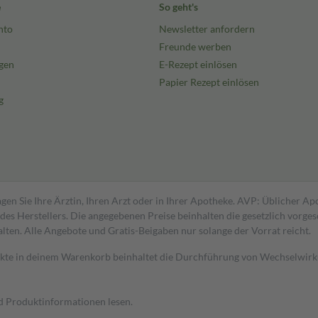
e
So geht's
nto
Newsletter anfordern
Freunde werben
gen
E-Rezept einlösen
Papier Rezept einlösen
g
gen Sie Ihre Ärztin, Ihren Arzt oder in Ihrer Apotheke. AVP: Üblicher A
s Herstellers. Die angegebenen Preise beinhalten die gesetzlich vorgesc
alten. Alle Angebote und Gratis-Beigaben nur solange der Vorrat reicht.
dukte in deinem Warenkorb beinhaltet die Durchführung von Wechselwir
nd Produktinformationen lesen.