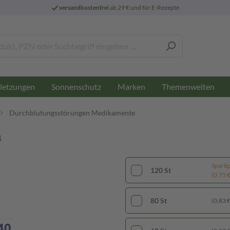
versandkostenfrei
ab 29 € und für E-Rezepte
letzungen
Sonnenschutz
Marken
Themenwelten
Durchblutungsstörungen Medikamente
n
Sparti
120 St
(0,75 € 
80 St
(0,83 € 