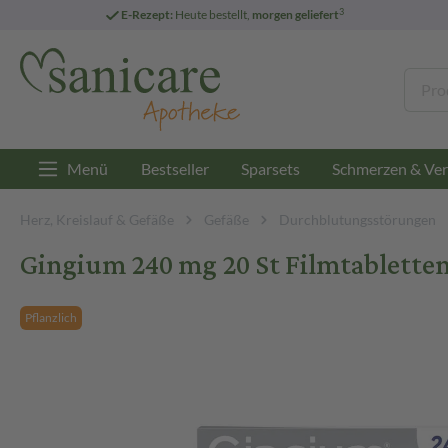
3
E-Rezept:
Heute bestellt,
morgen geliefert
Menü
Bestseller
Sparsets
Schmerzen & Ver
Herz, Kreislauf & Gefäße
Gefäße
Durchblutungsstörungen
Gingium 240 mg 20 St Filmtablette
Pflanzlich