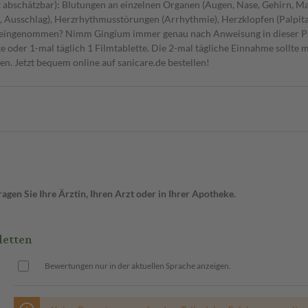
t abschätzbar): Blutungen an einzelnen Organen (Augen, Nase, Gehirn, M
n, Ausschlag), Herzrhythmusstörungen (Arrhythmie), Herzklopfen (Palpit
g eingenommen? Nimm Gingium immer genau nach Anweisung in dieser Pa
e oder 1-mal täglich 1 Filmtablette. Die 2-mal tägliche Einnahme sollte
en. Jetzt bequem online auf sanicare.de bestellen!
gen Sie Ihre Ärztin, Ihren Arzt oder in Ihrer Apotheke.
letten
Bewertungen nur in der aktuellen Sprache anzeigen.