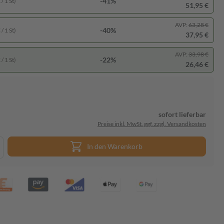
-41%
/ 1 St)
51,95 €
AVP:
63,28 €
-40%
/ 1 St)
37,95 €
AVP:
33,98 €
-22%
/ 1 St)
26,46 €
sofort lieferbar
Preise inkl. MwSt. ggf. zzgl. Versandkosten
In den Warenkorb