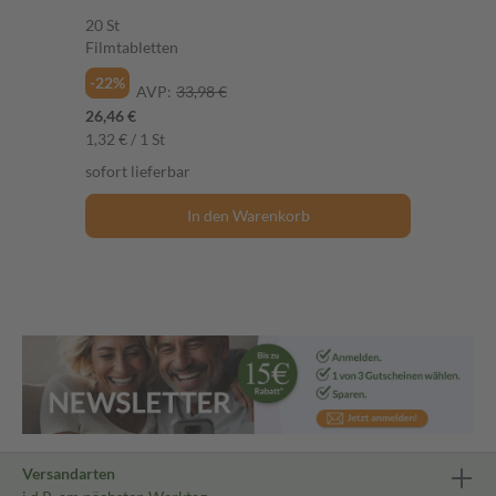
20 St
Filmtabletten
-22%
AVP:
33,98 €
26,46 €
1,32 € / 1 St
sofort lieferbar
In den Warenkorb
Versandarten