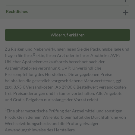
Rechtliches
Widerruf erklären
Zu Risiken und Nebenwirkungen lesen Sie die Packungsbeilage und
fragen Sie Ihre Ärztin, Ihren Arzt oder in Ihrer Apotheke. AVP:
Üblicher Apothekenverkaufspreis berechnet nach der
Arzneimittelpreisverordnung. UVP: Unverbindliche
Preisempfehlung des Herstellers. Die angegebenen Preise
beinhalten die gesetzlich vorgeschriebene Mehrwertsteuer, ggf.
zzgl. 3,95 € Versandkosten. Ab 29,00 € Bestell­wert versand­kosten­
frei. Preisänderungen und Irrtümer vorbehalten. Alle Angebote
und Gratis-Beigaben nur solange der Vorrat reicht.
1
Eine pharmazeutische Prüfung der Arzneimittel und sonstigen
Produkte in deinem Warenkorb beinhaltet die Durchführung von
Wechselwirkungschecks und die Prüfung etwaiger
Anwendungshinweise des Herstellers.