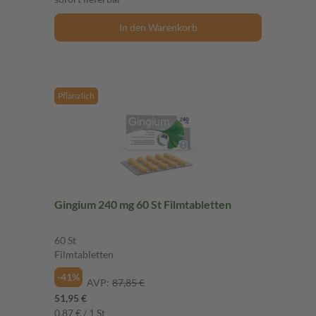
In den Warenkorb
Pflanzlich
Gingium 240 mg 60 St Filmtabletten
60 St
Filmtabletten
-41%
AVP:
87,85 €
51,95 €
0,87 € / 1 St