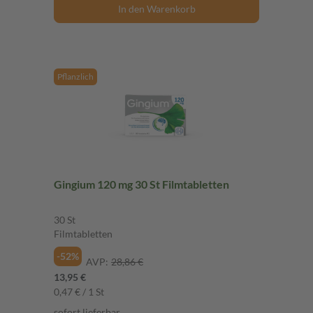
In den Warenkorb
Pflanzlich
Gingium 120 mg 30 St Filmtabletten
30 St
Filmtabletten
-52%
AVP:
28,86 €
13,95 €
0,47 € / 1 St
sofort lieferbar