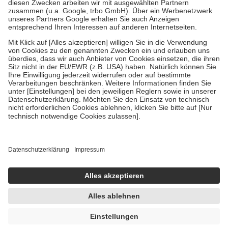
Diese Regeln gelten grundsätzlich auch für Online-Apotheken.
Bei Heilmitteln und häuslicher Krankenpflege beträgt die
Zuzahlung zehn Prozent der Kosten sowie zehn Euro je
Verordnung.
Um das Engagement der Versicherten für ihre eigene Gesundheit zu
stärken und die besondere Stellung der Familie zu unterstützen,
fallen
keine Zuzahlungen
an bei:
• Kindern und Jugendlichen bis zum vollendeten 18. Lebensjahr
mit Ausnahme der Fahrkosten
• Untersuchungen zur Vorsorge und Früherkennung, die von der
GKV getragen werden
• empfohlenen Schutzimpfungen
• Harn- und Blutteststreifen
Wir nutzen Trusted Shops als unabhängigen Dienstleister für die
Einholung von Bewertungen. Trusted Shops hat Maßnahmen
getroffen, um sicherzustellen, dass es sich um echte Bewertungen
handelt. Mehr Informationen findest du hier:
https://help.etrusted.com/hc/de/articles/4419944605341
Einige Bilder und Inhalte wurden unter Zuhilfenahme künstlicher
Intelligenz erstellt.