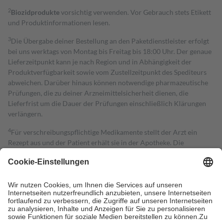
2
Biozidprodukte
vorsichtig verwenden. Vor Gebrauch stets Etikett
und Produktinformationen lesen.
3
Die Übergabe deiner Bestellung an den Paketdienstleister erfolgt
bei uns werktags von Montag bis Freitag bis 18:00 Uhr. Der genaue
Lieferzeitpunkt kann je nach Region und in Abhängigkeit der
Produktverfügbarkeit sowie vom Zustellzeitpunkt des Spediteurs
abweichen. Darüber hinaus können notwendige pharmazeutische
Prüfungen, die zu deiner Arzneimittelsicherheit dienen, die
Lieferfrist um die Dauer der Prüfungen einschließlich Klärungen
verlängern.
4
Für verschreibungspflichtige Medikamente stellt der Arzt ein
Rezept aus und der Patient erhält sie in der Apotheke. Die
gesetzliche Krankenversicherung übernimmt in der Regel die
Kosten dafür, der Versicherte trägt einen Teil davon als Zuzahlung
mit.
Grundsätzlich leisten Mitglieder Zuzahlungen in Höhe von zehn
Prozent des Abgabepreises,
mindestens
jedoch
fünf Euro
und
höchstens zehn Euro.
Es sind jedoch nie mehr als die tatsächlichen
Kosten der Leistung zu entrichten.