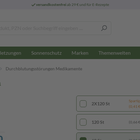
versandkostenfrei
ab 29 € und für E-Rezepte
letzungen
Sonnenschutz
Marken
Themenwelten
Durchblutungsstörungen Medikamente
n
Sparti
2X120 St
(0,41 € 
120 St
(0,66 € 