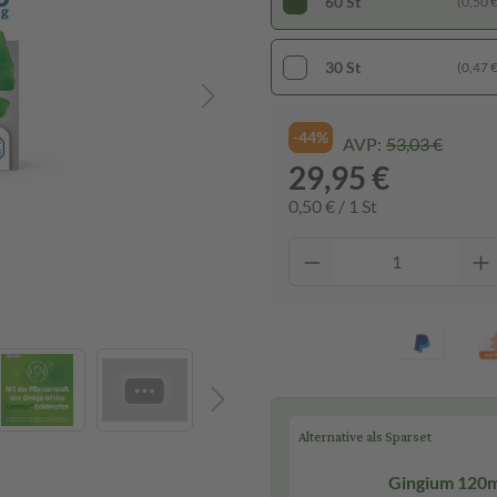
60 St
(0,50 € 
30 St
(0,47 € 
-44%
AVP:
53,03 €
29,95 €
0,50 € / 1 St
Alternative als Sparset
Gingium 120