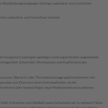
n Rückbildungsvorgängen (Vertigo vaskulärer und involutiver
tus vaskulärer und involutiver Genese).
 hirnorganisch bedingten geistigen Leistungseinbußen angewendet,
schlagenheit, Schwindel, Ohrensausen und Kopfschmerzen.
nprocoumon, Warfarin oder Thrombozytenaggregationshemmer wie
paraten und Efavirenz wird nicht empfohlen, da die
 einnimmst oder beabsichtigst, neue Medikamente einzunehmen.
l, Erbrechen und Übelkeit sowie Schwindel auf. In seltenen Fällen
rkungen bemerkst, informiere sofort deinen Arzt oder Apotheker.