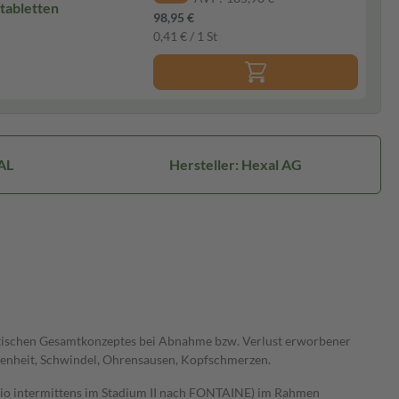
tabletten
98,95 €
0,41 € / 1 St
AL
Hersteller: Hexal AG
tischen Gesamtkonzeptes bei Abnahme bzw. Verlust erworbener
genheit, Schwindel, Ohrensausen, Kopfschmerzen.
atio intermittens im Stadium II nach FONTAINE) im Rahmen