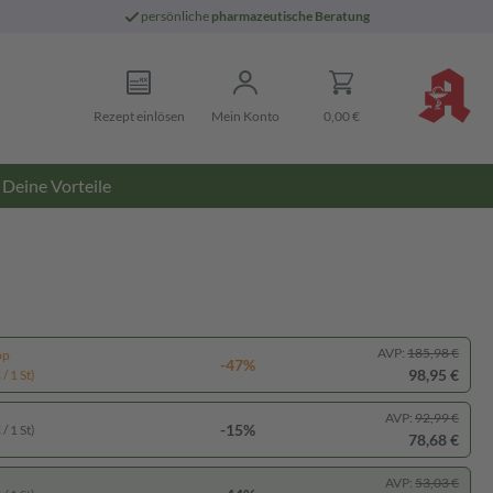
persönliche
pharmazeutische Beratung
Rezept einlösen
Mein Konto
0,00 €
Deine Vorteile
AVP:
185,98 €
pp
-47%
98,95 €
/ 1 St)
AVP:
92,99 €
-15%
/ 1 St)
78,68 €
AVP:
53,03 €