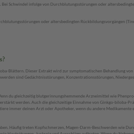
 Bei Schwindel infolge von Durchblutungsstörungen oder altersbedingte
hblutungsstörungen oder altersbedingten Rückbildungsvorgängen (Tinni
s?
loba-Blättern. Dieser Extrakt wird zur symptomatischen Behandlung von
hwerden sind Gedächtnisstörungen, Konzentrationsstörungen, Niederge
st. Wenn du gleichzeitig blutgerinnungshemmende Arzneimittel wie Phe
erstärkt werden. Auch die gleichzeitige Einnahme von Ginkgo-biloba-Prä
ultiere immer deinen Arzt oder Apotheker, wenn du andere Medikamente
en. Häufig treten Kopfschmerzen, Magen-Darm-Beschwerden wie Durchfal
 wie Hautrötungen, Juckreiz und Ausschläge auftreten. Wenn du Nebenwi