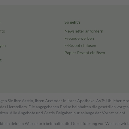
e
So geht's
nto
Newsletter anfordern
Freunde werben
gen
E-Rezept einlösen
Papier Rezept einlösen
g
gen Sie Ihre Ärztin, Ihren Arzt oder in Ihrer Apotheke. AVP: Üblicher A
s Herstellers. Die angegebenen Preise beinhalten die gesetzlich vorgesc
alten. Alle Angebote und Gratis-Beigaben nur solange der Vorrat reicht.
dukte in deinem Warenkorb beinhaltet die Durchführung von Wechselwir