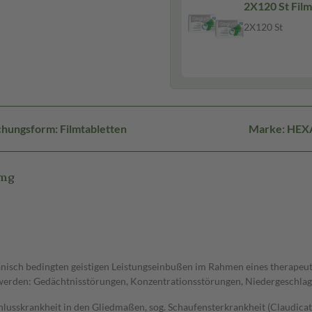
2X120 St Film
2X120 St
hungsform: Filmtabletten
Marke: HEX
 mg
isch bedingten geistigen Leistungseinbußen im Rahmen eines therapeu
hwerden: Gedächtnisstörungen, Konzentrationsstörungen, Niedergeschla
chlusskrankheit in den Gliedmaßen, sog. Schaufensterkrankheit (Claudic