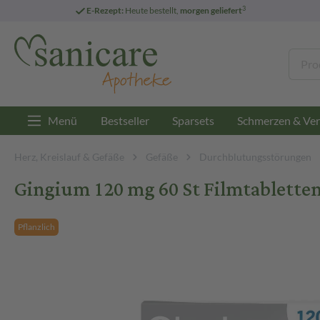
3
E-Rezept:
Heute bestellt,
morgen geliefert
Menü
Bestseller
Sparsets
Schmerzen & Ver
Herz, Kreislauf & Gefäße
Gefäße
Durchblutungsstörungen
Gingium 120 mg 60 St Filmtablette
Pflanzlich