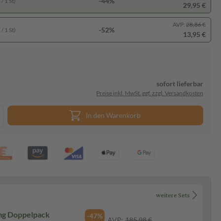
-44%
/ 1 St)
29,95 €
AVP:
28,86 €
-52%
/ 1 St)
13,95 €
sofort lieferbar
Preise inkl. MwSt. ggf. zzgl. Versandkosten
In den Warenkorb
weitere Sets
mg Doppelpack
-47%
AVP:
185,98 €