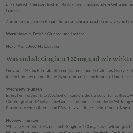
physikalisch-therapeutischer Maßnahmen, insbesondere Gehtraining.
Genese).
Zur unterstützenden Behandlung von Ohrgeräuschen infolge von Durc
Warnhinweis:
Enthält Glucose und Lactose.
Hexal AG, 83607 Holzkirchen
Was enthält Gingium 120 mg und wie wirkt e
Gingium 120 mg Filmtabletten enthalten einen Extrakt aus Ginkgo-bi
die im Rahmen dementieller Syndrome auftreten können. Hauptbesc
Wechselwirkungen
Es gibt einige wichtige Wechselwirkungen, die du beachten sollte
Clopidogrel und Acetylsalicylsäure einnimmst, kann deren Wirkung v
Plasmakonzentrationen von Efavirenz verringert sein können. Kons
Nebenwirkungen
Wie alle Arzneimittel kann auch Gingium 120 mg Nebenwirkungen hab
können Blutungen an einzelnen Organen oder allergische Reaktionen