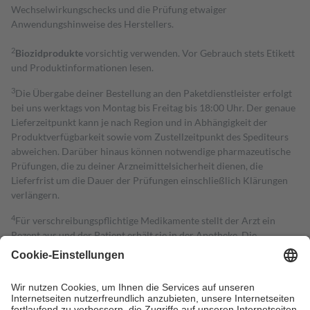
Wechselwirkungschecks und die Prüfung etwaiger
Anwendungshinweise des Herstellers.
2
Biozidprodukte
vorsichtig verwenden. Vor Gebrauch stets Etikett
und Produktinformationen lesen.
3
Die Übergabe deiner Bestellung an den Paketdienstleister erfolgt
bei uns werktags von Montag bis Freitag bis 18:00 Uhr. Der genaue
Lieferzeitpunkt kann je nach Region und in Abhängigkeit der
Produktverfügbarkeit sowie vom Zustellzeitpunkt des Spediteurs
abweichen. Darüber hinaus können notwendige pharmazeutische
Prüfungen, die zu deiner Arzneimittelsicherheit dienen, die
Lieferfrist um die Dauer der Prüfungen einschließlich Klärungen
verlängern.
4
Für verschreibungspflichtige Medikamente stellt der Arzt ein
Rezept aus und der Patient erhält sie in der Apotheke. Die
gesetzliche Krankenversicherung übernimmt in der Regel die
Kosten dafür, der Versicherte trägt einen Teil davon als Zuzahlung
mit.
Grundsätzlich leisten Mitglieder Zuzahlungen in Höhe von zehn
Prozent des Abgabepreises,
mindestens
jedoch
fünf Euro
und