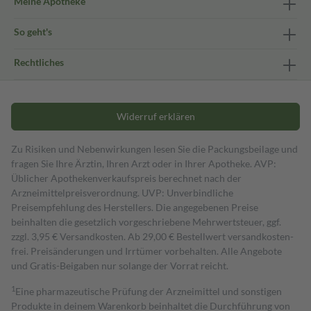
Meine Apotheke
So geht's
Rechtliches
Widerruf erklären
Zu Risiken und Nebenwirkungen lesen Sie die Packungsbeilage und
fragen Sie Ihre Ärztin, Ihren Arzt oder in Ihrer Apotheke. AVP:
Üblicher Apothekenverkaufspreis berechnet nach der
Arzneimittelpreisverordnung. UVP: Unverbindliche
Preisempfehlung des Herstellers. Die angegebenen Preise
beinhalten die gesetzlich vorgeschriebene Mehrwertsteuer, ggf.
zzgl. 3,95 € Versandkosten. Ab 29,00 € Bestell­wert versand­kosten­
frei. Preisänderungen und Irrtümer vorbehalten. Alle Angebote
und Gratis-Beigaben nur solange der Vorrat reicht.
1
Eine pharmazeutische Prüfung der Arzneimittel und sonstigen
Produkte in deinem Warenkorb beinhaltet die Durchführung von