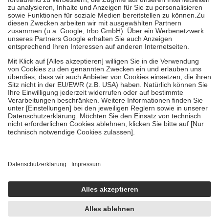
höchstens zehn Euro.
Es sind jedoch nie mehr als die tatsächlichen
Kosten der Leistung zu entrichten.
Diese Regeln gelten grundsätzlich auch für Online-Apotheken.
Bei Heilmitteln und häuslicher Krankenpflege beträgt die
Zuzahlung zehn Prozent der Kosten sowie zehn Euro je
Verordnung.
Um das Engagement der Versicherten für ihre eigene Gesundheit zu
stärken und die besondere Stellung der Familie zu unterstützen,
fallen
keine Zuzahlungen
an bei:
• Kindern und Jugendlichen bis zum vollendeten 18. Lebensjahr
mit Ausnahme der Fahrkosten
• Untersuchungen zur Vorsorge und Früherkennung, die von der
GKV getragen werden
• empfohlenen Schutzimpfungen
• Harn- und Blutteststreifen
Wir nutzen Trusted Shops als unabhängigen Dienstleister für die
Einholung von Bewertungen. Trusted Shops hat Maßnahmen
getroffen, um sicherzustellen, dass es sich um echte Bewertungen
handelt. Mehr Informationen findest du hier:
https://help.etrusted.com/hc/de/articles/4419944605341