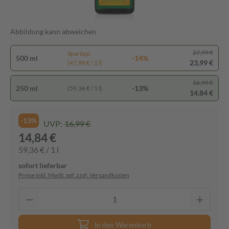
Abbildung kann abweichen
27,99 €
Spartipp
500 ml
-14%
23,99 €
(47,98 € / 1 l)
16,99 €
250 ml
-13%
(59,36 € / 1 l)
14,84 €
-13%
UVP:
16,99 €
14,84 €
59,36 € / 1 l
sofort lieferbar
Preise inkl. MwSt. ggf. zzgl. Versandkosten
In den Warenkorb