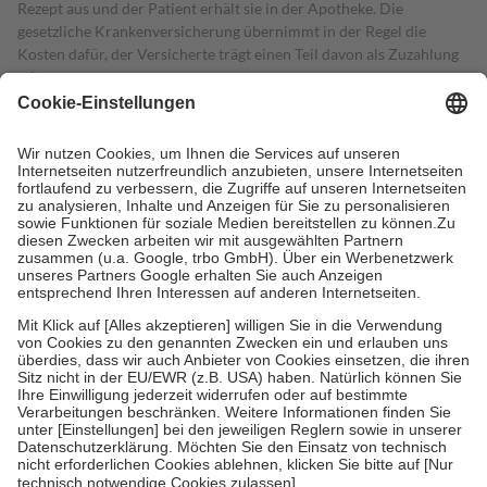
Rezept aus und der Patient erhält sie in der Apotheke. Die
gesetzliche Krankenversicherung übernimmt in der Regel die
Kosten dafür, der Versicherte trägt einen Teil davon als Zuzahlung
mit.
Grundsätzlich leisten Mitglieder Zuzahlungen in Höhe von zehn
Prozent des Abgabepreises,
mindestens
jedoch
fünf Euro
und
höchstens zehn Euro.
Es sind jedoch nie mehr als die tatsächlichen
Kosten der Leistung zu entrichten.
Diese Regeln gelten grundsätzlich auch für Online-Apotheken.
Bei Heilmitteln und häuslicher Krankenpflege beträgt die
Zuzahlung zehn Prozent der Kosten sowie zehn Euro je
Verordnung.
Um das Engagement der Versicherten für ihre eigene Gesundheit zu
stärken und die besondere Stellung der Familie zu unterstützen,
fallen
keine Zuzahlungen
an bei:
• Kindern und Jugendlichen bis zum vollendeten 18. Lebensjahr
mit Ausnahme der Fahrkosten
• Untersuchungen zur Vorsorge und Früherkennung, die von der
GKV getragen werden
• empfohlenen Schutzimpfungen
• Harn- und Blutteststreifen