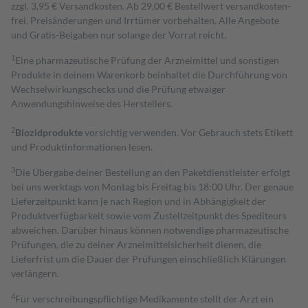
zzgl. 3,95 € Versandkosten. Ab 29,00 € Bestell­wert versand­kosten­
frei. Preisänderungen und Irrtümer vorbehalten. Alle Angebote
und Gratis-Beigaben nur solange der Vorrat reicht.
1
Eine pharmazeutische Prüfung der Arzneimittel und sonstigen
Produkte in deinem Warenkorb beinhaltet die Durchführung von
Wechselwirkungschecks und die Prüfung etwaiger
Anwendungshinweise des Herstellers.
2
Biozidprodukte
vorsichtig verwenden. Vor Gebrauch stets Etikett
und Produktinformationen lesen.
3
Die Übergabe deiner Bestellung an den Paketdienstleister erfolgt
bei uns werktags von Montag bis Freitag bis 18:00 Uhr. Der genaue
Lieferzeitpunkt kann je nach Region und in Abhängigkeit der
Produktverfügbarkeit sowie vom Zustellzeitpunkt des Spediteurs
abweichen. Darüber hinaus können notwendige pharmazeutische
Prüfungen, die zu deiner Arzneimittelsicherheit dienen, die
Lieferfrist um die Dauer der Prüfungen einschließlich Klärungen
verlängern.
4
Für verschreibungspflichtige Medikamente stellt der Arzt ein