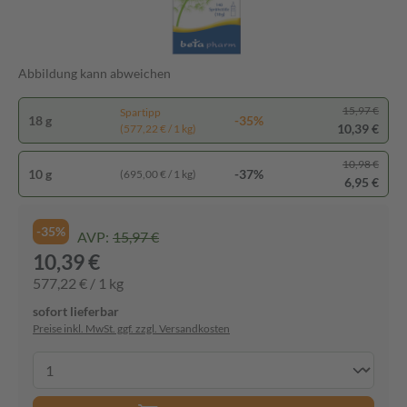
Abbildung kann abweichen
15,97 €
Spartipp
18 g
-35%
10,39 €
(577,22 € / 1 kg)
10,98 €
10 g
-37%
(695,00 € / 1 kg)
6,95 €
-35%
AVP:
15,97 €
10,39 €
577,22 € / 1 kg
sofort lieferbar
Preise inkl. MwSt. ggf. zzgl. Versandkosten