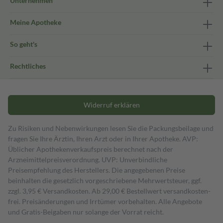
Unternehmen
Meine Apotheke
So geht's
Rechtliches
Widerruf erklären
Zu Risiken und Nebenwirkungen lesen Sie die Packungsbeilage und
fragen Sie Ihre Ärztin, Ihren Arzt oder in Ihrer Apotheke. AVP:
Üblicher Apothekenverkaufspreis berechnet nach der
Arzneimittelpreisverordnung. UVP: Unverbindliche
Preisempfehlung des Herstellers. Die angegebenen Preise
beinhalten die gesetzlich vorgeschriebene Mehrwertsteuer, ggf.
zzgl. 3,95 € Versandkosten. Ab 29,00 € Bestell­wert versand­kosten­
frei. Preisänderungen und Irrtümer vorbehalten. Alle Angebote
und Gratis-Beigaben nur solange der Vorrat reicht.