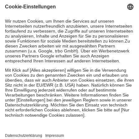
Grundsätzlich leisten Mitglieder Zuzahlungen in Höhe von zehn
Prozent des Abgabepreises,
mindestens
jedoch
fünf Euro
und
höchstens zehn Euro.
Es sind jedoch nie mehr als die tatsächlichen
Kosten der Leistung zu entrichten.
Diese Regeln gelten grundsätzlich auch für Online-Apotheken.
Bei Heilmitteln und häuslicher Krankenpflege beträgt die
Zuzahlung zehn Prozent der Kosten sowie zehn Euro je
Verordnung.
Um das Engagement der Versicherten für ihre eigene Gesundheit zu
stärken und die besondere Stellung der Familie zu unterstützen,
fallen
keine Zuzahlungen
an bei:
• Kindern und Jugendlichen bis zum vollendeten 18. Lebensjahr
mit Ausnahme der Fahrkosten
• Untersuchungen zur Vorsorge und Früherkennung, die von der
GKV getragen werden
• empfohlenen Schutzimpfungen
• Harn- und Blutteststreifen
Wir nutzen Trusted Shops als unabhängigen Dienstleister für die
Einholung von Bewertungen. Trusted Shops hat Maßnahmen
getroffen, um sicherzustellen, dass es sich um echte Bewertungen