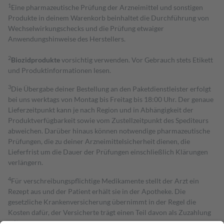
1
Eine pharmazeutische Prüfung der Arzneimittel und sonstigen
Produkte in deinem Warenkorb beinhaltet die Durchführung von
Wechselwirkungschecks und die Prüfung etwaiger
Anwendungshinweise des Herstellers.
2
Biozidprodukte
vorsichtig verwenden. Vor Gebrauch stets Etikett
und Produktinformationen lesen.
3
Die Übergabe deiner Bestellung an den Paketdienstleister erfolgt
bei uns werktags von Montag bis Freitag bis 18:00 Uhr. Der genaue
Lieferzeitpunkt kann je nach Region und in Abhängigkeit der
Produktverfügbarkeit sowie vom Zustellzeitpunkt des Spediteurs
abweichen. Darüber hinaus können notwendige pharmazeutische
Prüfungen, die zu deiner Arzneimittelsicherheit dienen, die
Lieferfrist um die Dauer der Prüfungen einschließlich Klärungen
verlängern.
4
Für verschreibungspflichtige Medikamente stellt der Arzt ein
Rezept aus und der Patient erhält sie in der Apotheke. Die
gesetzliche Krankenversicherung übernimmt in der Regel die
Kosten dafür, der Versicherte trägt einen Teil davon als Zuzahlung
mit.