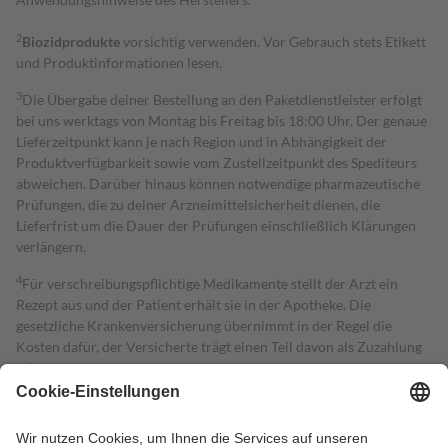
2
Biozidprodukte
vorsichtig verwenden. Vor Gebrauch stets Etikett
und Produktinformationen lesen.
3
Die Übergabe deiner Bestellung an den Paketdienstleister erfolgt
bei uns werktags von Montag bis Freitag bis 18:00 Uhr. Der genaue
Lieferzeitpunkt kann je nach Region und in Abhängigkeit der
Produktverfügbarkeit sowie vom Zustellzeitpunkt des Spediteurs
abweichen. Darüber hinaus können notwendige pharmazeutische
Prüfungen, die zu deiner Arzneimittelsicherheit dienen, die
Lieferfrist um die Dauer der Prüfungen einschließlich Klärungen
verlängern.
4
Für verschreibungspflichtige Medikamente stellt der Arzt ein
Rezept aus und der Patient erhält sie in der Apotheke. Die
gesetzliche Krankenversicherung übernimmt in der Regel die
Kosten dafür, der Versicherte trägt einen Teil davon als Zuzahlung
mit.
Grundsätzlich leisten Mitglieder Zuzahlungen in Höhe von zehn
Prozent des Abgabepreises,
mindestens
jedoch
fünf Euro
und
höchstens zehn Euro.
Es sind jedoch nie mehr als die tatsächlichen