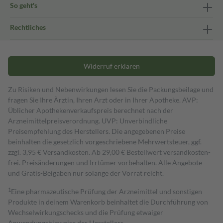
So geht's
Rechtliches
Widerruf erklären
Zu Risiken und Nebenwirkungen lesen Sie die Packungsbeilage und
fragen Sie Ihre Ärztin, Ihren Arzt oder in Ihrer Apotheke. AVP:
Üblicher Apothekenverkaufspreis berechnet nach der
Arzneimittelpreisverordnung. UVP: Unverbindliche
Preisempfehlung des Herstellers. Die angegebenen Preise
beinhalten die gesetzlich vorgeschriebene Mehrwertsteuer, ggf.
zzgl. 3,95 € Versandkosten. Ab 29,00 € Bestell­wert versand­kosten­
frei. Preisänderungen und Irrtümer vorbehalten. Alle Angebote
und Gratis-Beigaben nur solange der Vorrat reicht.
1
Eine pharmazeutische Prüfung der Arzneimittel und sonstigen
Produkte in deinem Warenkorb beinhaltet die Durchführung von
Wechselwirkungschecks und die Prüfung etwaiger
Anwendungshinweise des Herstellers.