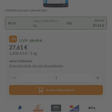
Abbildung kann abweichen
28,95 €
23 g (1.200,43 € / 1
90 St
-5%
27,61 €
kg)
-5%
UVP:
28,95 €
27,61 €
1.200,43 € / 1 kg
sofort lieferbar
Preise inkl. MwSt. ggf. zzgl. Versandkosten
In den Warenkorb