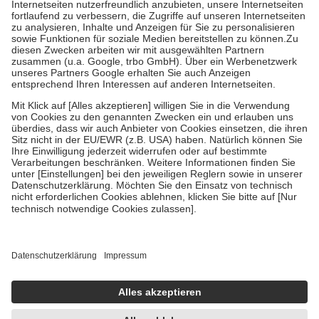
Kosten der Leistung zu entrichten.
Diese Regeln gelten grundsätzlich auch für Online-Apotheken.
Bei Heilmitteln und häuslicher Krankenpflege beträgt die
Zuzahlung zehn Prozent der Kosten sowie zehn Euro je
Verordnung.
Um das Engagement der Versicherten für ihre eigene Gesundheit zu
stärken und die besondere Stellung der Familie zu unterstützen,
fallen
keine Zuzahlungen
an bei:
• Kindern und Jugendlichen bis zum vollendeten 18. Lebensjahr
mit Ausnahme der Fahrkosten
• Untersuchungen zur Vorsorge und Früherkennung, die von der
GKV getragen werden
• empfohlenen Schutzimpfungen
• Harn- und Blutteststreifen
Wir nutzen Trusted Shops als unabhängigen Dienstleister für die
Einholung von Bewertungen. Trusted Shops hat Maßnahmen
getroffen, um sicherzustellen, dass es sich um echte Bewertungen
handelt. Mehr Informationen findest du hier:
https://help.etrusted.com/hc/de/articles/4419944605341
Einige Bilder und Inhalte wurden unter Zuhilfenahme künstlicher