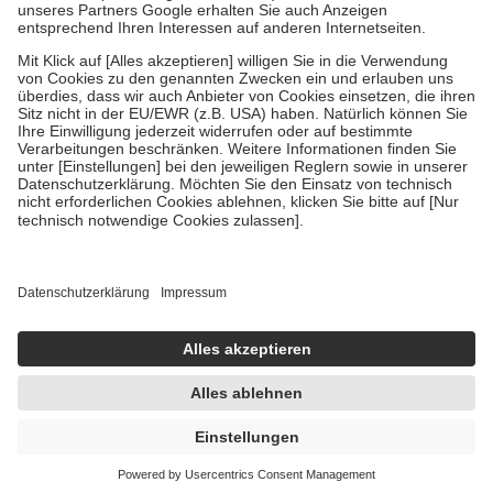
Um das Engagement der Versicherten für ihre eigene Gesundheit zu
stärken und die besondere Stellung der Familie zu unterstützen,
fallen
keine Zuzahlungen
an bei:
• Kindern und Jugendlichen bis zum vollendeten 18. Lebensjahr
mit Ausnahme der Fahrkosten
• Untersuchungen zur Vorsorge und Früherkennung, die von der
GKV getragen werden
• empfohlenen Schutzimpfungen
• Harn- und Blutteststreifen
Wir nutzen Trusted Shops als unabhängigen Dienstleister für die
Einholung von Bewertungen. Trusted Shops hat Maßnahmen
getroffen, um sicherzustellen, dass es sich um echte Bewertungen
handelt. Mehr Informationen findest du hier:
https://help.etrusted.com/hc/de/articles/4419944605341
Einige Bilder und Inhalte wurden unter Zuhilfenahme künstlicher
Intelligenz erstellt.
AVP:
11,89 €
7,75 €