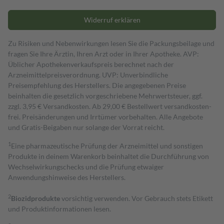
Widerruf erklären
Zu Risiken und Nebenwirkungen lesen Sie die Packungsbeilage und
fragen Sie Ihre Ärztin, Ihren Arzt oder in Ihrer Apotheke. AVP:
Üblicher Apothekenverkaufspreis berechnet nach der
Arzneimittelpreisverordnung. UVP: Unverbindliche
Preisempfehlung des Herstellers. Die angegebenen Preise
beinhalten die gesetzlich vorgeschriebene Mehrwertsteuer, ggf.
zzgl. 3,95 € Versandkosten. Ab 29,00 € Bestell­wert versand­kosten­
frei. Preisänderungen und Irrtümer vorbehalten. Alle Angebote
und Gratis-Beigaben nur solange der Vorrat reicht.
1
Eine pharmazeutische Prüfung der Arzneimittel und sonstigen
Produkte in deinem Warenkorb beinhaltet die Durchführung von
Wechselwirkungschecks und die Prüfung etwaiger
Anwendungshinweise des Herstellers.
2
Biozidprodukte
vorsichtig verwenden. Vor Gebrauch stets Etikett
und Produktinformationen lesen.