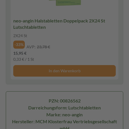
neo-angin Halstabletten Doppelpack 2X24 St
Lutschtabletten
2X24 St
-33%
AVP:
23,78 €
15,95 €
0,33 € / 1 St
In den Warenkorb
PZN: 00826562
Darreichungsform: Lutschtabletten
Marke: neo-angin
Hersteller: MCM Klosterfrau Vertriebsgesellschaft
mbH