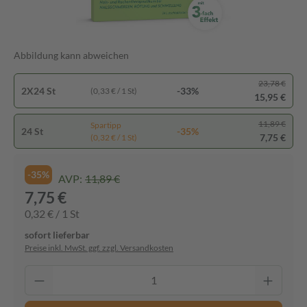
Abbildung kann abweichen
23,78 €
2X24 St
-33%
(0,33 € / 1 St)
15,95 €
11,89 €
Spartipp
24 St
-35%
7,75 €
(0,32 € / 1 St)
-35%
AVP:
11,89 €
7,75 €
0,32 € / 1 St
sofort lieferbar
Preise inkl. MwSt. ggf. zzgl. Versandkosten