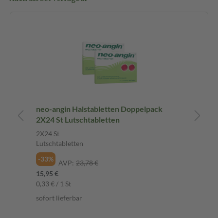
neo-angin Halstabletten Doppelpack
ne
2X24 St Lutschtabletten
Sp
2X24 St
1 S
Lutschtabletten
Spa
-33%
-3
AVP:
23,78 €
15,95 €
16,
0,33 € / 1 St
sof
sofort lieferbar