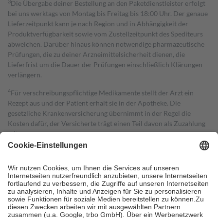
3
Die Übergabe deiner Bestellung an den Paketdienstleister erfolgt
bei uns werktags von Montag bis Freitag bis 18:00 Uhr. Der genaue
Lieferzeitpunkt kann je nach Region und in Abhängigkeit der
Produktverfügbarkeit sowie vom Zustellzeitpunkt des Spediteurs
abweichen. Darüber hinaus können notwendige pharmazeutische
Prüfungen, die zu deiner Arzneimittelsicherheit dienen, die
Lieferfrist um die Dauer der Prüfungen einschließlich Klärungen
verlängern.
4
Für verschreibungspflichtige Medikamente stellt der Arzt ein
Rezept aus und der Patient erhält sie in der Apotheke. Die
gesetzliche Krankenversicherung übernimmt in der Regel die
Kosten dafür, der Versicherte trägt einen Teil davon als Zuzahlung
mit.
Grundsätzlich leisten Mitglieder Zuzahlungen in Höhe von zehn
Prozent des Abgabepreises,
mindestens
jedoch
fünf Euro
und
höchstens zehn Euro.
Es sind jedoch nie mehr als die tatsächlichen
Kosten der Leistung zu entrichten.
Diese Regeln gelten grundsätzlich auch für Online-Apotheken.
Bei Heilmitteln und häuslicher Krankenpflege beträgt die
Zuzahlung zehn Prozent der Kosten sowie zehn Euro je
Verordnung.