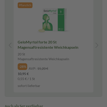
Pflanzlich
l
GeloMyrtol forte 20 St
Na
Magensaftresistente Weichkapseln
Na
20 St
10
Magensaftresistente Weichkapseln
Na
-28%
-4
AVP:
15,20 €
10,95 €
4,1
0,55 € / 1 St
410
sofort lieferbar
sof
Auch als Set verfügbar