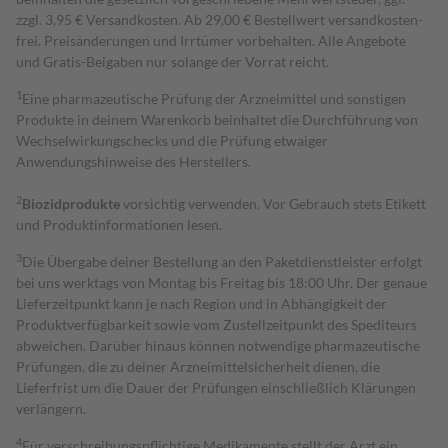
zzgl. 3,95 € Versandkosten. Ab 29,00 € Bestell­wert versand­kosten­
frei. Preisänderungen und Irrtümer vorbehalten. Alle Angebote
und Gratis-Beigaben nur solange der Vorrat reicht.
1
Eine pharmazeutische Prüfung der Arzneimittel und sonstigen
Produkte in deinem Warenkorb beinhaltet die Durchführung von
Wechselwirkungschecks und die Prüfung etwaiger
Anwendungshinweise des Herstellers.
2
Biozidprodukte
vorsichtig verwenden. Vor Gebrauch stets Etikett
und Produktinformationen lesen.
3
Die Übergabe deiner Bestellung an den Paketdienstleister erfolgt
bei uns werktags von Montag bis Freitag bis 18:00 Uhr. Der genaue
Lieferzeitpunkt kann je nach Region und in Abhängigkeit der
Produktverfügbarkeit sowie vom Zustellzeitpunkt des Spediteurs
abweichen. Darüber hinaus können notwendige pharmazeutische
Prüfungen, die zu deiner Arzneimittelsicherheit dienen, die
Lieferfrist um die Dauer der Prüfungen einschließlich Klärungen
verlängern.
4
Für verschreibungspflichtige Medikamente stellt der Arzt ein