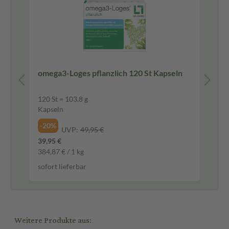
omega3-Loges pflanzlich 120 St Kapseln
Ma
Ta
120 St = 103.8 g
200
Kapseln
Tab
-20%
-2
UVP:
49,95 €
39,95 €
14,
384,87 € / 1 kg
0,0
sofort lieferbar
sof
Weitere Produkte aus: