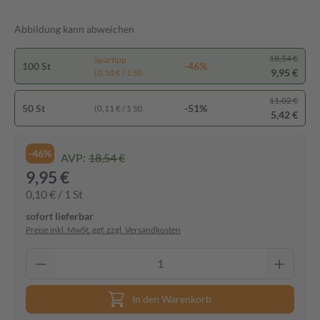
Abbildung kann abweichen
18,54 €
Spartipp
100 St
-46%
9,95 €
(0,10 € / 1 St)
11,02 €
50 St
-51%
(0,11 € / 1 St)
5,42 €
-46%
AVP:
18,54 €
9,95 €
0,10 € / 1 St
sofort lieferbar
Preise inkl. MwSt. ggf. zzgl. Versandkosten
In den Warenkorb