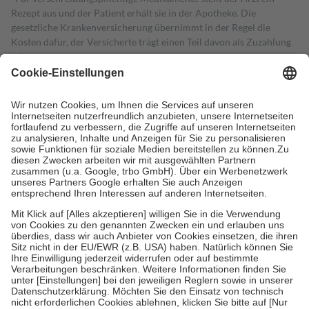
Rezept aus und der Patient erhält sie in der Apotheke. Die
gesetzliche Krankenversicherung übernimmt in der Regel die
Kosten dafür, der Versicherte trägt einen Teil davon als Zuzahlung
mit.
Grundsätzlich leisten Mitglieder Zuzahlungen in Höhe von zehn
Prozent des Abgabepreises,
mindestens
jedoch
fünf Euro
und
höchstens zehn Euro.
Es sind jedoch nie mehr als die tatsächlichen
Kosten der Leistung zu entrichten.
Diese Regeln gelten grundsätzlich auch für Online-Apotheken.
Bei Heilmitteln und häuslicher Krankenpflege beträgt die
Zuzahlung zehn Prozent der Kosten sowie zehn Euro je
Verordnung.
Um das Engagement der Versicherten für ihre eigene Gesundheit zu
stärken und die besondere Stellung der Familie zu unterstützen,
fallen
keine Zuzahlungen
an bei:
• Kindern und Jugendlichen bis zum vollendeten 18. Lebensjahr
mit Ausnahme der Fahrkosten
• Untersuchungen zur Vorsorge und Früherkennung, die von der
GKV getragen werden
• empfohlenen Schutzimpfungen
• Harn- und Blutteststreifen