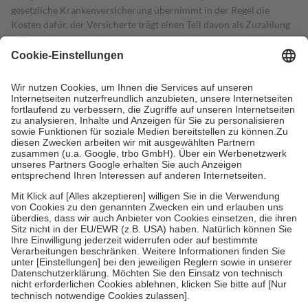
gesetzliche Krankenversicherung übernimmt in der Regel die
Kosten dafür, der Versicherte trägt einen Teil davon als Zuzahlung
mit.
Grundsätzlich leisten Mitglieder Zuzahlungen in Höhe von zehn
Prozent des Abgabepreises,
mindestens
jedoch
fünf Euro
und
höchstens zehn Euro.
Es sind jedoch nie mehr als die tatsächlichen
Kosten der Leistung zu entrichten.
Diese Regeln gelten grundsätzlich auch für Online-Apotheken.
Bei Heilmitteln und häuslicher Krankenpflege beträgt die
Zuzahlung zehn Prozent der Kosten sowie zehn Euro je
Verordnung.
Um das Engagement der Versicherten für ihre eigene Gesundheit zu
stärken und die besondere Stellung der Familie zu unterstützen,
fallen
keine Zuzahlungen
an bei:
• Kindern und Jugendlichen bis zum vollendeten 18. Lebensjahr
mit Ausnahme der Fahrkosten
• Untersuchungen zur Vorsorge und Früherkennung, die von der
GKV getragen werden
• empfohlenen Schutzimpfungen
• Harn- und Blutteststreifen