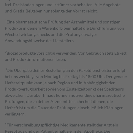
frei. Preisänderungen und Irrtümer vorbehalten. Alle Angebote
und Gratis-Beigaben nur solange der Vorrat reicht.
1
Eine pharmazeutische Prüfung der Arzneimittel und sonstigen
Produkte in deinem Warenkorb beinhaltet die Durchführung von
Wechselwirkungschecks und die Prüfung etwaiger
Anwendungshinweise des Herstellers.
2
Biozidprodukte
vorsichtig verwenden. Vor Gebrauch stets Etikett
und Produktinformationen lesen.
3
Die Übergabe deiner Bestellung an den Paketdienstleister erfolgt
bei uns werktags von Montag bis Freitag bis 18:00 Uhr. Der genaue
Lieferzeitpunkt kann je nach Region und in Abhängigkeit der
Produktverfügbarkeit sowie vom Zustellzeitpunkt des Spediteurs
abweichen. Darüber hinaus können notwendige pharmazeutische
Prüfungen, die zu deiner Arzneimittelsicherheit dienen, die
Lieferfrist um die Dauer der Prüfungen einschließlich Klärungen
verlängern.
4
Für verschreibungspflichtige Medikamente stellt der Arzt ein
Rezept aus und der Patient erhält sie in der Apotheke. Die