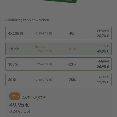
Abbildung kann abweichen
139,96 €
4X105 St
-9%
(0,30 € / 1 St)
126,70 €
62,97 €
Spartipp
210 St
-21%
49,95 €
(0,24 € / 1 St)
34,99 €
105 St
-23%
(0,26 € / 1 St)
26,95 €
16,66 €
30 St
-28%
(0,40 € / 1 St)
11,95 €
-21%
AVP:
62,97 €
49,95 €
0,24 € / 1 St