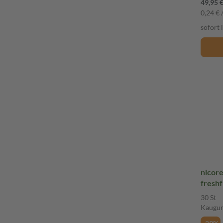
49,95 
0,24 € /
sofort 
nicor
freshf
Aufhö
30 St
Kaugu