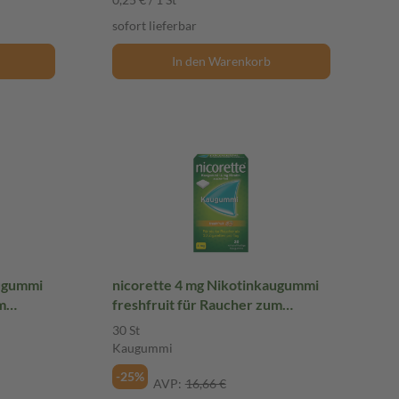
sofort lieferbar
In den Warenkorb
augummi
nicorette 4 mg Nikotinkaugummi
m
freshfruit für Raucher zum
Aufhören
30 St
Kaugummi
-25%
AVP:
16,66 €