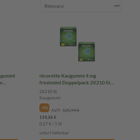
augummi
nicorette Kaugummi 4 mg
m
freshmint Doppelpack 2X210 St
Kaugummi
2X210 St
Kaugummi
-9%
AVP:
125,94 €
114,26 €
0,27 € / 1 St
sofort lieferbar