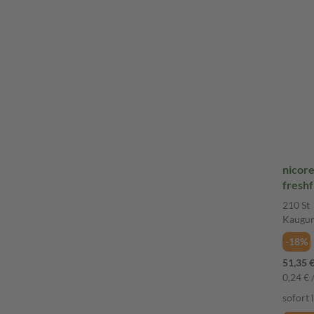
nicor
freshf
Rauch
210 St
Kaug
Kaugu
-18%
51,35 
0,24 € /
sofort 