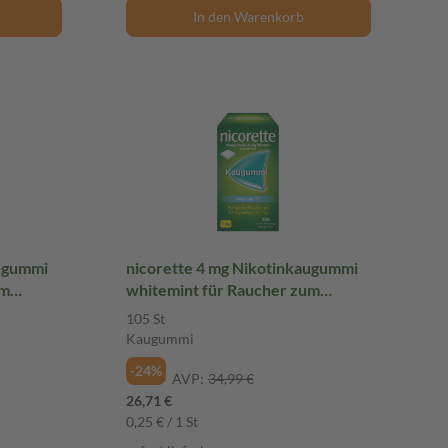
In den Warenkorb
augummi
nicorette 4 mg Nikotinkaugummi
um
whitemint für Raucher zum
Aufhören
105 St
Kaugummi
-24%
AVP:
34,99 €
26,71 €
0,25 € / 1 St