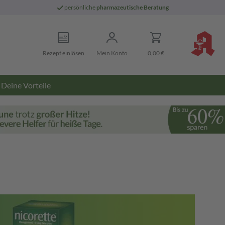
persönliche
pharmazeutische Beratung
Rezept einlösen
Mein Konto
0,00 €
Deine Vorteile