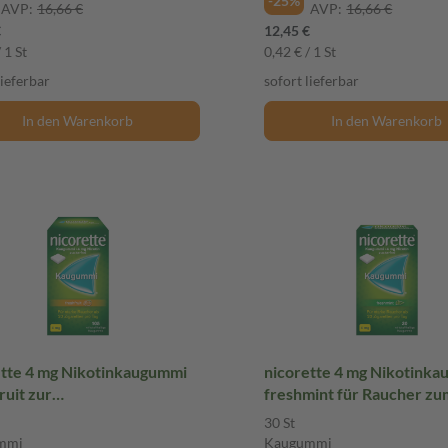
-25%
AVP:
16,66 €
AVP:
16,66 €
€
12,45 €
 1 St
0,42 € / 1 St
lieferbar
sofort lieferbar
In den Warenkorb
In den Warenkorb
ette 4 mg Nikotinkaugummi
nicorette 4 mg Nikotink
ruit zur
freshmint für Raucher zu
erentwöhnung 105 St
Aufhören
30 St
ummi
mmi
Kaugummi