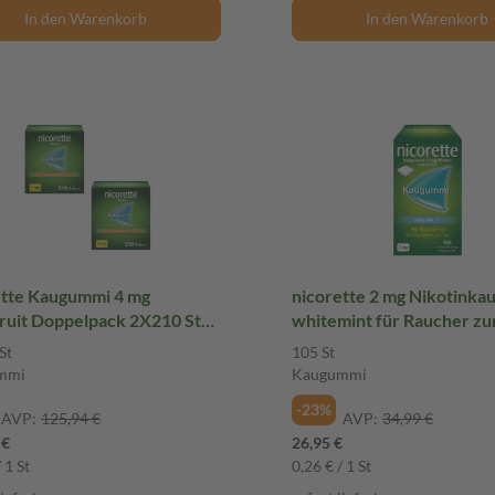
In den Warenkorb
In den Warenkorb
ette Kaugummi 4 mg
nicorette 2 mg Nikotink
fruit Doppelpack 2X210 St
whitemint für Raucher z
ummi
Aufhören
St
105 St
mmi
Kaugummi
-23%
AVP:
125,94 €
AVP:
34,99 €
 €
26,95 €
 1 St
0,26 € / 1 St