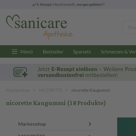
3
E-Rezept:
Heute bestellt,
morgen geliefert
Menü
Bestseller
Sparsets
Schmerzen & Ver
Markenshop
NICORETTE
nicorette Kaugummi
nicorette Kaugummi
(18 Produkte)
Markenshop