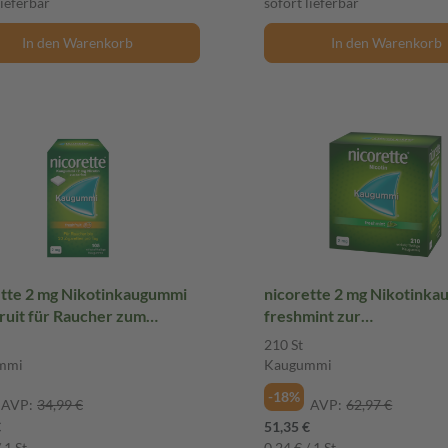
lieferbar
sofort lieferbar
In den Warenkorb
In den Warenkorb
ette 2 mg Nikotinkaugummi
nicorette 2 mg Nikotink
ruit für Raucher zum
freshmint zur
ren
Raucherentwöhnung 210 
210 St
Kaugummi
mmi
Kaugummi
-18%
AVP:
34,99 €
AVP:
62,97 €
€
51,35 €
 1 St
0,24 € / 1 St