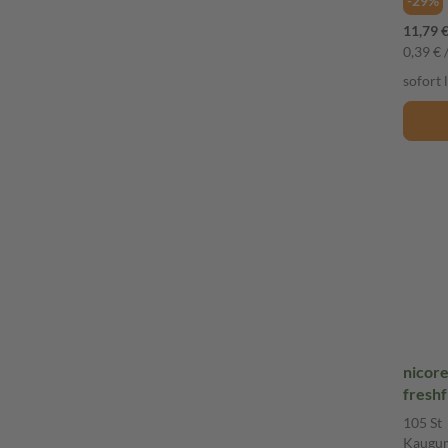
-29%
11,79 
0,39 € /
sofort 
nicor
freshf
Rauch
105 St
Kaug
Kaugu