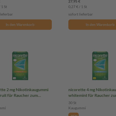
€
27,95 €
 1 St
0,27 € / 1 St
lieferbar
sofort lieferbar
In den Warenkorb
In den Warenkorb
ette 2 mg Nikotinkaugummi
nicorette 4 mg Nikotink
ruit für Raucher zum
whitemint für Raucher z
ren
Aufhören
30 St
mmi
Kaugummi