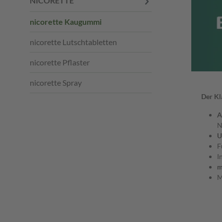
NICORETTE
nicorette Kaugummi
nicorette Lutschtabletten
nicorette Pflaster
nicorette Spray
Der Kl
A
N
U
F
I
m
M