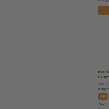
sofort 
nicor
freshf
Aufhö
105 St
Kaugu
-24%
26,74 
0,25 € /