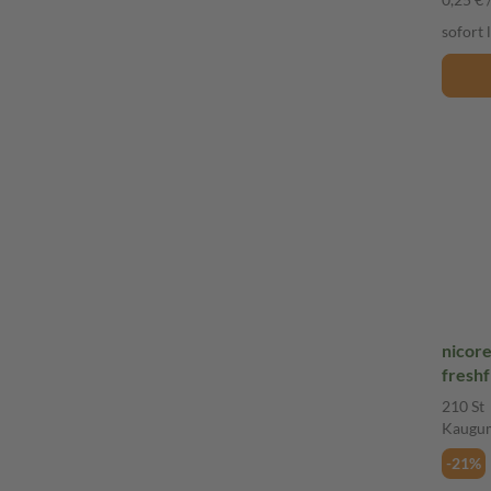
sofort 
nicor
freshf
210 St
Kaugu
-21%