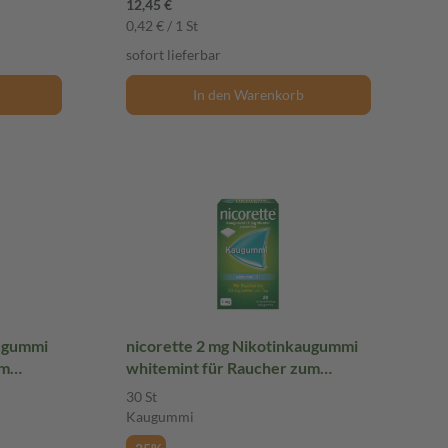
12,45 €
0,42 € / 1 St
sofort lieferbar
In den Warenkorb
augummi
nicorette 2 mg Nikotinkaugummi
um
whitemint für Raucher zum
Aufhören
30 St
Kaugummi