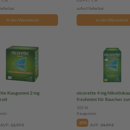
lieferbar
sofort lieferbar
In den Warenkorb
In den Warenkorb
ette Kaugummi 2 mg
nicorette 4 mg Nikotink
ruit
freshmint für Raucher zu
Aufhören
105 St
mmi
Kaugummi
-20%
AVP:
62,97 €
AVP:
34,99 €