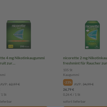
ette 4 mg Nikotinkaugummi
nicorette 2 mg Nikotink
ruit zur
freshmint für Raucher zu
erentwöhnung 210 St
Aufhören
105 St
ummi
mmi
Kaugummi
-23%
AVP:
62,97 €
AVP:
34,99 €
€
26,79 €
 1 St
0,26 € / 1 St
lieferbar
sofort lieferbar