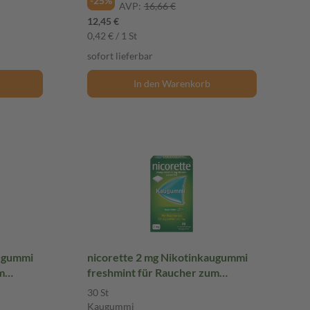
-25%
AVP:
16,66 €
12,45 €
0,42 € / 1 St
sofort lieferbar
In den Warenkorb
augummi
nicorette 2 mg Nikotinkaugummi
m
freshmint für Raucher zum
Aufhören
30 St
Kaugummi