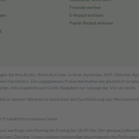
Freunde werben
gen
E-Rezept einlösen
Papier Rezept einlösen
g
gen Sie Ihre Ärztin, Ihren Arzt oder in Ihrer Apotheke. AVP: Üblicher A
s Herstellers. Die angegebenen Preise beinhalten die gesetzlich vorgesc
alten. Alle Angebote und Gratis-Beigaben nur solange der Vorrat reicht.
dukte in deinem Warenkorb beinhaltet die Durchführung von Wechselwir
nd Produktinformationen lesen.
 uns werktags von Montag bis Freitag bis 18:00 Uhr. Der genaue Lieferze
ichen. Darüber hinaus können notwendige pharmazeutische Prüfungen, die