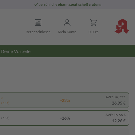
persönliche
pharmazeutische Beratung
Rezept einlösen
Mein Konto
0,00 €
Deine Vorteile
AVP:
34,99 €
pp
-23%
26,95 €
/ 1 St)
AVP:
16,66 €
-26%
/ 1 St)
12,26 €