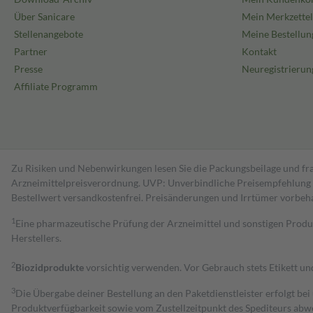
Über Sanicare
Mein Merkzettel
Stellenangebote
Meine Bestellun
Partner
Kontakt
Presse
Neuregistrierun
Affiliate Programm
Zu Risiken und Nebenwirkungen lesen Sie die Packungsbeilage und fra
Arzneimittelpreisverordnung. UVP: Unverbindliche Preisempfehlung de
Bestell­wert versand­kosten­frei. Preisänderungen und Irrtümer vorbeh
1
Eine pharmazeutische Prüfung der Arzneimittel und sonstigen Pro
Herstellers.
2
Biozidprodukte
vorsichtig verwenden. Vor Gebrauch stets Etikett u
3
Die Übergabe deiner Bestellung an den Paketdienstleister erfolgt bei
Produktverfügbarkeit sowie vom Zustellzeitpunkt des Spediteurs abwe