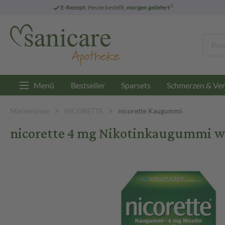
3
E-Rezept:
Heute bestellt,
morgen geliefert
Menü
Bestseller
Sparsets
Schmerzen & Ver
Markenshop
NICORETTE
nicorette Kaugummi
nicorette 4 mg Nikotinkaugummi w