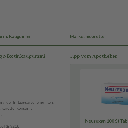
orm: Kaugummi
Marke: nicorette
mg Nikotinkaugummi
Tipp vom Apotheker
ung der Entzugserscheinungen.
Zigarettenkonsums
n.
Neurexan 100 St 
ol (E 321).