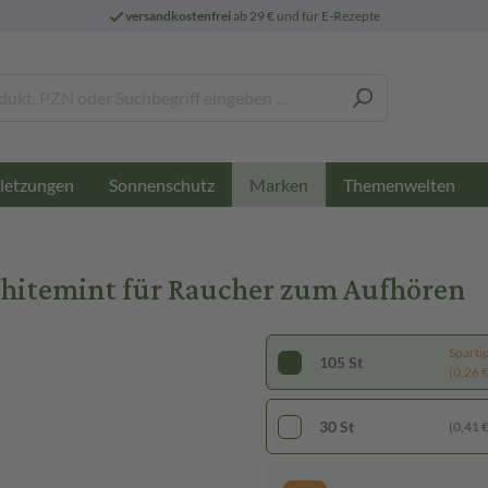
versandkostenfrei
ab 29 € und für E-Rezepte
letzungen
Sonnenschutz
Themenwelten
Marken
hitemint für Raucher zum Aufhören
Sparti
105 St
(0,26 € 
30 St
(0,41 € 