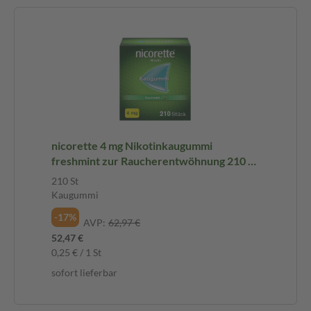
nicorette 4 mg Nikotinkaugummi
freshmint zur Raucherentwöhnung 210 St
Kaugummi
210 St
Kaugummi
-17%
AVP:
62,97 €
52,47 €
0,25 € / 1 St
sofort lieferbar