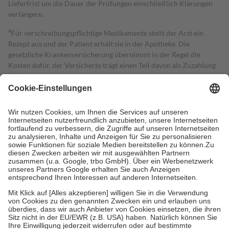
Lieferfrist um die Dauer der Prüfungen einschließlich Klärungen
verlängern.
4
Für verschreibungspflichtige Medikamente stellt der Arzt ein
Rezept aus und der Patient erhält sie in der Apotheke. Die
gesetzliche Krankenversicherung übernimmt in der Regel die
Kosten dafür, der Versicherte trägt einen Teil davon als Zuzahlung
mit.
Grundsätzlich leisten Mitglieder Zuzahlungen in Höhe von zehn
Prozent des Abgabepreises,
mindestens
jedoch
fünf Euro
und
höchstens zehn Euro.
Es sind jedoch nie mehr als die tatsächlichen
Kosten der Leistung zu entrichten.
Diese Regeln gelten grundsätzlich auch für Online-Apotheken.
Bei Heilmitteln und häuslicher Krankenpflege beträgt die
Zuzahlung zehn Prozent der Kosten sowie zehn Euro je
Verordnung.
Um das Engagement der Versicherten für ihre eigene Gesundheit zu
stärken und die besondere Stellung der Familie zu unterstützen,
fallen
keine Zuzahlungen
an bei:
• Kindern und Jugendlichen bis zum vollendeten 18. Lebensjahr
mit Ausnahme der Fahrkosten
• Untersuchungen zur Vorsorge und Früherkennung, die von der