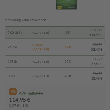
Abbildung kann abweichen
125,94 €
2X210 St
-9%
(0,27 € / 1 St)
114,95 €
62,97 €
Spartipp
210 St
-17%
52,47 €
(0,25 € / 1 St)
34,99 €
105 St
-22%
(0,26 € / 1 St)
27,41 €
16,66 €
30 St
-25%
(0,42 € / 1 St)
12,45 €
-9%
AVP:
125,94 €
114,95 €
0,27 € / 1 St