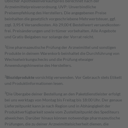
Üblicher Apothekenverkaufspreis berechnet nach der
Arzneimittelpreisverordnung. UVP: Unverbindliche
Preisempfehlung des Herstellers. Die angegebenen Preise
beinhalten die gesetzlich vorgeschriebene Mehrwertsteuer, ggf.
zzgl. 3,95 € Versandkosten. Ab 29,00 € Bestell­wert versand­kosten­
frei. Preisänderungen und Irrtümer vorbehalten. Alle Angebote
und Gratis-Beigaben nur solange der Vorrat reicht.
1
Eine pharmazeutische Prüfung der Arzneimittel und sonstigen
Produkte in deinem Warenkorb beinhaltet die Durchführung von
Wechselwirkungschecks und die Prüfung etwaiger
Anwendungshinweise des Herstellers.
2
Biozidprodukte
vorsichtig verwenden. Vor Gebrauch stets Etikett
und Produktinformationen lesen.
3
Die Übergabe deiner Bestellung an den Paketdienstleister erfolgt
bei uns werktags von Montag bis Freitag bis 18:00 Uhr. Der genaue
Lieferzeitpunkt kann je nach Region und in Abhängigkeit der
Produktverfügbarkeit sowie vom Zustellzeitpunkt des Spediteurs
abweichen. Darüber hinaus können notwendige pharmazeutische
Prüfungen, die zu deiner Arzneimittelsicherheit dienen, die