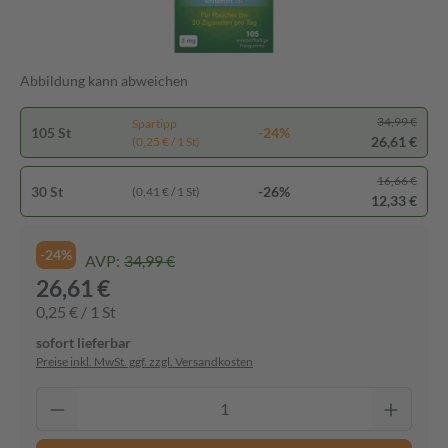
Abbildung kann abweichen
34,99 €
Spartipp
105 St
-24%
26,61 €
(0,25 € / 1 St)
16,66 €
30 St
-26%
(0,41 € / 1 St)
12,33 €
-24%
AVP:
34,99 €
26,61 €
0,25 € / 1 St
sofort lieferbar
Preise inkl. MwSt. ggf. zzgl. Versandkosten