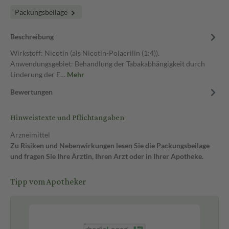
Packungsbeilage
Beschreibung
Wirkstoff: Nicotin (als Nicotin-Polacrilin (1:4)).
Anwendungsgebiet: Behandlung der Tabakabhängigkeit durch
Linderung der E…
Mehr
Bewertungen
Hinweistexte und Pflichtangaben
Arzneimittel
Zu Risiken und Nebenwirkungen lesen Sie die Packungsbeilage
und fragen Sie Ihre Ärztin, Ihren Arzt oder in Ihrer Apotheke.
Tipp vom Apotheker
Ve