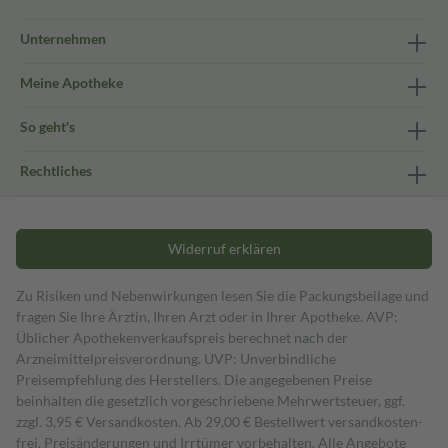
Unternehmen
Meine Apotheke
So geht's
Rechtliches
Widerruf erklären
Zu Risiken und Nebenwirkungen lesen Sie die Packungsbeilage und
fragen Sie Ihre Ärztin, Ihren Arzt oder in Ihrer Apotheke. AVP:
Üblicher Apothekenverkaufspreis berechnet nach der
Arzneimittelpreisverordnung. UVP: Unverbindliche
Preisempfehlung des Herstellers. Die angegebenen Preise
beinhalten die gesetzlich vorgeschriebene Mehrwertsteuer, ggf.
zzgl. 3,95 € Versandkosten. Ab 29,00 € Bestell­wert versand­kosten­
frei. Preisänderungen und Irrtümer vorbehalten. Alle Angebote