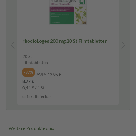
t
rhodioLoges 200 mg 20 St Filmtabletten
Ma
20 St
50 
Filmtabletten
Gr
-37%
-3
AVP:
13,95 €
8,77 €
17,
0,44 € / 1 St
119
sofort lieferbar
sof
Weitere Produkte aus: