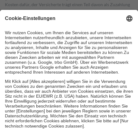
Kosten dafür, der Versicherte trägt einen Teil davon als Zuzahlung
mit.
Grundsätzlich leisten Mitglieder Zuzahlungen in Höhe von zehn
Prozent des Abgabepreises,
mindestens
jedoch
fünf Euro
und
höchstens zehn Euro.
Es sind jedoch nie mehr als die tatsächlichen
Kosten der Leistung zu entrichten.
Diese Regeln gelten grundsätzlich auch für Online-Apotheken.
Bei Heilmitteln und häuslicher Krankenpflege beträgt die
Zuzahlung zehn Prozent der Kosten sowie zehn Euro je
Verordnung.
Um das Engagement der Versicherten für ihre eigene Gesundheit zu
stärken und die besondere Stellung der Familie zu unterstützen,
fallen
keine Zuzahlungen
an bei:
• Kindern und Jugendlichen bis zum vollendeten 18. Lebensjahr
mit Ausnahme der Fahrkosten
• Untersuchungen zur Vorsorge und Früherkennung, die von der
GKV getragen werden
• empfohlenen Schutzimpfungen
• Harn- und Blutteststreifen
Wir nutzen Trusted Shops als unabhängigen Dienstleister für die