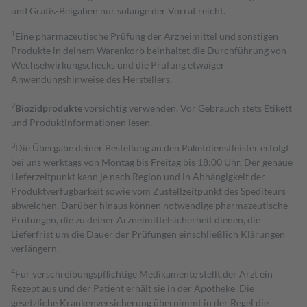
und Gratis-Beigaben nur solange der Vorrat reicht.
1
Eine pharmazeutische Prüfung der Arzneimittel und sonstigen
Produkte in deinem Warenkorb beinhaltet die Durchführung von
Wechselwirkungschecks und die Prüfung etwaiger
Anwendungshinweise des Herstellers.
2
Biozidprodukte
vorsichtig verwenden. Vor Gebrauch stets Etikett
und Produktinformationen lesen.
3
Die Übergabe deiner Bestellung an den Paketdienstleister erfolgt
bei uns werktags von Montag bis Freitag bis 18:00 Uhr. Der genaue
Lieferzeitpunkt kann je nach Region und in Abhängigkeit der
Produktverfügbarkeit sowie vom Zustellzeitpunkt des Spediteurs
abweichen. Darüber hinaus können notwendige pharmazeutische
Prüfungen, die zu deiner Arzneimittelsicherheit dienen, die
Lieferfrist um die Dauer der Prüfungen einschließlich Klärungen
verlängern.
4
Für verschreibungspflichtige Medikamente stellt der Arzt ein
Rezept aus und der Patient erhält sie in der Apotheke. Die
gesetzliche Krankenversicherung übernimmt in der Regel die