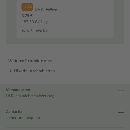
-23%
-3
UVP:
4,90 €
3,75 €
23,
187,50 € / 1 kg
164
sofort lieferbar
sof
Weitere Produkte aus:
Nikotinlutschtabletten
Versandarten
i.d.R. am nächsten Werktag
Zahlarten
sicher und bequem