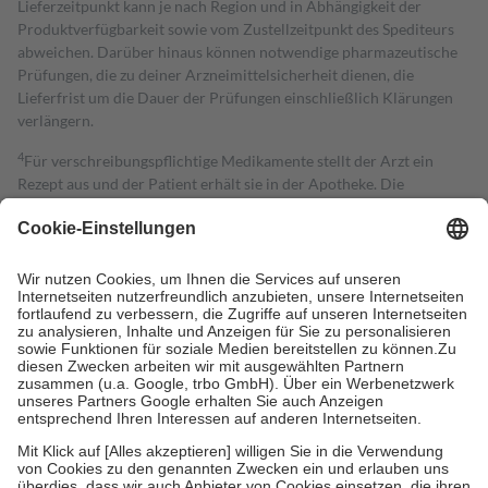
Lieferzeitpunkt kann je nach Region und in Abhängigkeit der
Produktverfügbarkeit sowie vom Zustellzeitpunkt des Spediteurs
abweichen. Darüber hinaus können notwendige pharmazeutische
Prüfungen, die zu deiner Arzneimittelsicherheit dienen, die
Lieferfrist um die Dauer der Prüfungen einschließlich Klärungen
verlängern.
4
Für verschreibungspflichtige Medikamente stellt der Arzt ein
Rezept aus und der Patient erhält sie in der Apotheke. Die
gesetzliche Krankenversicherung übernimmt in der Regel die
Kosten dafür, der Versicherte trägt einen Teil davon als Zuzahlung
mit.
Grundsätzlich leisten Mitglieder Zuzahlungen in Höhe von zehn
Prozent des Abgabepreises,
mindestens
jedoch
fünf Euro
und
höchstens zehn Euro.
Es sind jedoch nie mehr als die tatsächlichen
Kosten der Leistung zu entrichten.
Diese Regeln gelten grundsätzlich auch für Online-Apotheken.
Bei Heilmitteln und häuslicher Krankenpflege beträgt die
Zuzahlung zehn Prozent der Kosten sowie zehn Euro je
Verordnung.
Um das Engagement der Versicherten für ihre eigene Gesundheit zu
stärken und die besondere Stellung der Familie zu unterstützen,