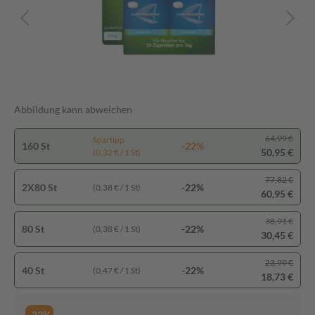
Abbildung kann abweichen
64,99 €
Spartipp
160 St
-22%
50,95 €
(0,32 € / 1 St)
77,82 €
2X80 St
-22%
(0,38 € / 1 St)
60,95 €
38,91 €
80 St
-22%
(0,38 € / 1 St)
30,45 €
23,99 €
40 St
-22%
(0,47 € / 1 St)
18,73 €
-22%