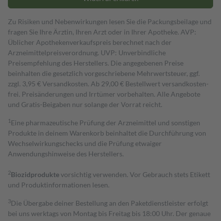
Zu Risiken und Nebenwirkungen lesen Sie die Packungsbeilage und
fragen Sie Ihre Ärztin, Ihren Arzt oder in Ihrer Apotheke. AVP:
Üblicher Apothekenverkaufspreis berechnet nach der
Arzneimittelpreisverordnung. UVP: Unverbindliche
Preisempfehlung des Herstellers. Die angegebenen Preise
beinhalten die gesetzlich vorgeschriebene Mehrwertsteuer, ggf.
zzgl. 3,95 € Versandkosten. Ab 29,00 € Bestell­wert versand­kosten­
frei. Preisänderungen und Irrtümer vorbehalten. Alle Angebote
und Gratis-Beigaben nur solange der Vorrat reicht.
1
Eine pharmazeutische Prüfung der Arzneimittel und sonstigen
Produkte in deinem Warenkorb beinhaltet die Durchführung von
Wechselwirkungschecks und die Prüfung etwaiger
Anwendungshinweise des Herstellers.
2
Biozidprodukte
vorsichtig verwenden. Vor Gebrauch stets Etikett
und Produktinformationen lesen.
3
Die Übergabe deiner Bestellung an den Paketdienstleister erfolgt
bei uns werktags von Montag bis Freitag bis 18:00 Uhr. Der genaue