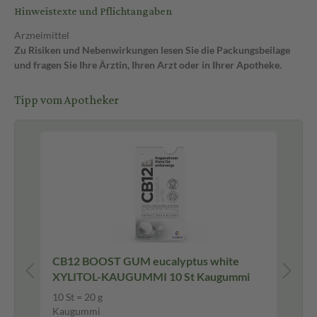
Hinweistexte und Pflichtangaben
Arzneimittel
Zu Risiken und Nebenwirkungen lesen Sie die Packungsbeilage
und fragen Sie Ihre Ärztin, Ihren Arzt oder in Ihrer Apotheke.
Tipp vom Apotheker
CB12 BOOST GUM eucalyptus white
A-
XYLITOL-KAUGUMMI 10 St Kaugummi
Ta
10 St = 20 g
100
Kaugummi
Tab