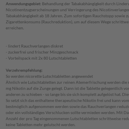
Anwendungsgebiet:
Behandlung der Tabakabhängigkeit durch Linder
Nicotinentzugserscheinungen und Verringerung des Nicotinverlangen
Tabakabhängigkeit ab 18 Jahren. Zum sofortigen Rauchstopp sowie z
Zigarettenkonsums (Rauchreduktion), um auf diesem Wege schrittwei
erreichen.
- lindert Rauchverlangen diskret
- zuckerfrei und frischer Minzgeschmack
- Vorteilspack mit 2x 80 Lutschtabletten
Verzehrempfehlung:
So werden nicorette Lutschtabletten angewendet
Ähnlich wie Lutschtabletten zur reinen Atemerfrischung werden die n
mg Nikotin auf die Zunge gelegt. Dann ist die Tablette gelegentlich v
anderen zu schieben - so lange bis sie sich komplett aufgelöst hat. D
So setzt sich das enthaltene therapeutische Nikotin frei und kann v
bestmöglich aufgenommen werden sowie das Rauchverlangen reduzier
oder ein vollständiges Verschlucken sollte vermieden werden. Mit D
Anzahl der pro Tag eingenommenen Lutschtabletten schrittweise redu
keine Tabletten mehr gelutscht werden.