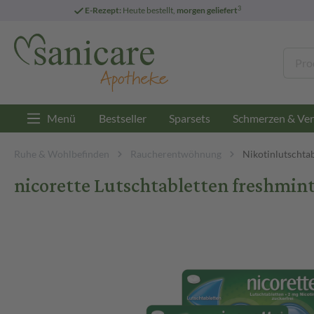
3
E-Rezept:
Heute bestellt,
morgen geliefert
Menü
Bestseller
Sparsets
Schmerzen & Ver
Ruhe & Wohlbefinden
Raucherentwöhnung
Nikotinlutschta
nicorette Lutschtabletten freshmin