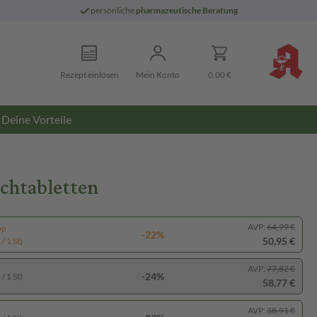
persönliche
pharmazeutische Beratung
Rezept einlösen
Mein Konto
0,00 €
Deine Vorteile
schtabletten
AVP:
64,99 €
pp
-22%
50,95 €
/ 1 St)
AVP:
77,82 €
-24%
/ 1 St)
58,77 €
AVP:
38,91 €