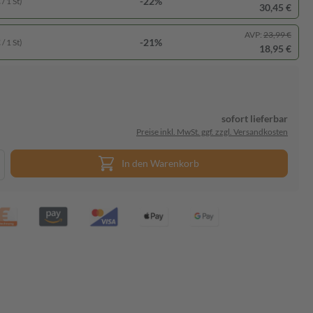
-22%
/ 1 St)
30,45 €
AVP:
23,99 €
-21%
/ 1 St)
18,95 €
sofort lieferbar
Preise inkl. MwSt. ggf. zzgl. Versandkosten
In den Warenkorb