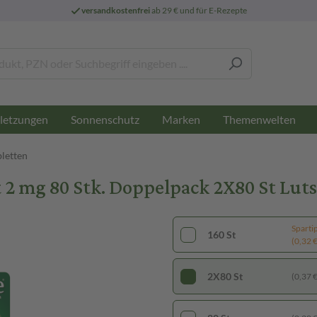
versandkostenfrei
ab 29 € und für E-Rezepte
letzungen
Sonnenschutz
Marken
Themenwelten
bletten
t 2 mg 80 Stk. Doppelpack 2X80 St Lut
Sparti
160 St
(0,32 € 
2X80 St
(0,37 € 