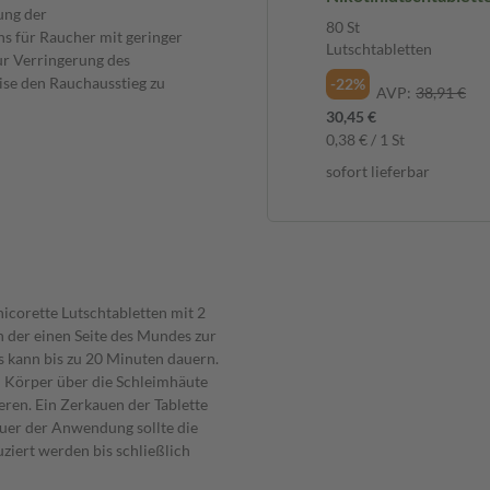
ung der
für Raucher zum Au
80 St
s für Raucher mit geringer
Lutschtabletten
ur Verringerung des
se den Rauchausstieg zu
-22%
AVP:
38,91 €
30,45 €
0,38 € / 1 St
sofort lieferbar
icorette Lutschtabletten mit 2
on der einen Seite des Mundes zur
ies kann bis zu 20 Minuten dauern.
om Körper über die Schleimhäute
en. Ein Zerkauen der Tablette
auer der Anwendung sollte die
ziert werden bis schließlich