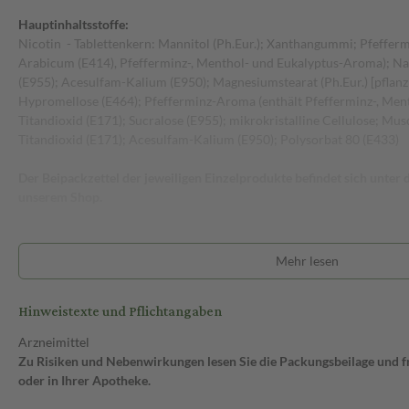
Hauptinhaltsstoffe:
Nicotin - Tablettenkern: Mannitol (Ph.Eur.); Xanthangummi; Pfeffe
Arabicum (E414), Pfefferminz-, Menthol- und Eukalyptus-Aroma); Na
(E955); Acesulfam-Kalium (E950); Magnesiumstearat (Ph.Eur.) [pflanz
Hypromellose (E464); Pfefferminz-Aroma (enthält Pfefferminz-, Men
Titandioxid (E171); Sucralose (E955); mikrokristalline Cellulose; Mus
Titandioxid (E171); Acesulfam-Kalium (E950); Polysorbat 80 (E433)
Der Beipackzettel der jeweiligen Einzelprodukte befindet sich unter
unserem Shop.
Mehr lesen
Hinweistexte und Pflichtangaben
Arzneimittel
Zu Risiken und Nebenwirkungen lesen Sie die Packungsbeilage und fra
oder in Ihrer Apotheke.