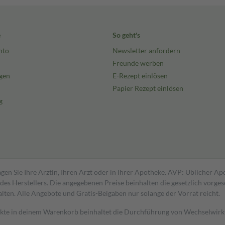
e
So geht's
nto
Newsletter anfordern
Freunde werben
gen
E-Rezept einlösen
Papier Rezept einlösen
g
gen Sie Ihre Ärztin, Ihren Arzt oder in Ihrer Apotheke. AVP: Üblicher A
s Herstellers. Die angegebenen Preise beinhalten die gesetzlich vorgesc
alten. Alle Angebote und Gratis-Beigaben nur solange der Vorrat reicht.
dukte in deinem Warenkorb beinhaltet die Durchführung von Wechselwir