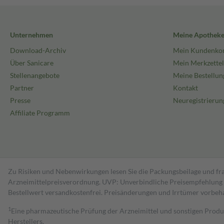
Unternehmen
Meine Apothek
Download-Archiv
Mein Kundenko
Über Sanicare
Mein Merkzettel
Stellenangebote
Meine Bestellun
Partner
Kontakt
Presse
Neuregistrierun
Affiliate Programm
Zu Risiken und Nebenwirkungen lesen Sie die Packungsbeilage und fra
Arzneimittelpreisverordnung. UVP: Unverbindliche Preisempfehlung de
Bestell­wert versand­kosten­frei. Preisänderungen und Irrtümer vorbeh
1
Eine pharmazeutische Prüfung der Arzneimittel und sonstigen Pro
Herstellers.