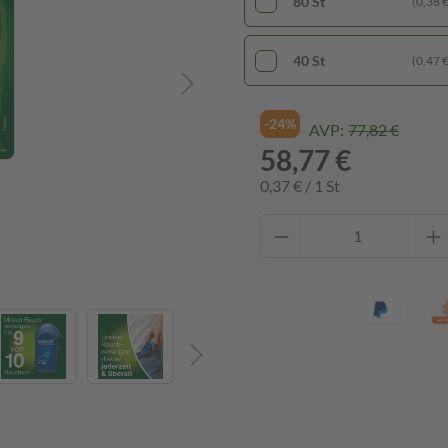
80 St
(0,38 € 
40 St
(0,47 € 
-24%
AVP:
77,82 €
58,77 €
0,37 € / 1 St