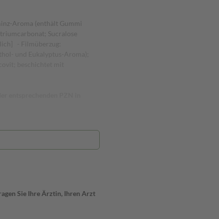
rminz-Aroma (enthält Gummi
triumcarbonat; Sucralose
lich] - Filmüberzug:
thol- und Eukalyptus-Aroma);
covit; beschichtet mit
 der entsprechenden PZN in
gen Sie Ihre Ärztin, Ihren Arzt