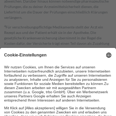
abweichen. Darüber hinaus können notwendige pharmazeutische
Prüfungen, die zu deiner Arzneimittelsicherheit dienen, die
Lieferfrist um die Dauer der Prüfungen einschließlich Klärungen
verlängern.
4
Für verschreibungspflichtige Medikamente stellt der Arzt ein
Rezept aus und der Patient erhält sie in der Apotheke. Die
gesetzliche Krankenversicherung übernimmt in der Regel die
Kosten dafür, der Versicherte trägt einen Teil davon als Zuzahlung
mit.
Grundsätzlich leisten Mitglieder Zuzahlungen in Höhe von zehn
Prozent des Abgabepreises,
mindestens
jedoch
fünf Euro
und
höchstens zehn Euro.
Es sind jedoch nie mehr als die tatsächlichen
Kosten der Leistung zu entrichten.
Diese Regeln gelten grundsätzlich auch für Online-Apotheken.
Bei Heilmitteln und häuslicher Krankenpflege beträgt die
Zuzahlung zehn Prozent der Kosten sowie zehn Euro je
Verordnung.
Um das Engagement der Versicherten für ihre eigene Gesundheit zu
stärken und die besondere Stellung der Familie zu unterstützen,
fallen
keine Zuzahlungen
an bei:
• Kindern und Jugendlichen bis zum vollendeten 18. Lebensjahr