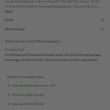
Zusammensetzung.: 1 g Lösung enth. 50 mg Phenazon u. 10 mg
Procainhydrochlorid. Sonstige Bestandteile.: Glycerol (E 422),…
Mehr
FAQs
Bewertungen
Hinweistexte und Pflichtangaben
Arzneimittel
Zu Risiken und Nebenwirkungen lesen Sie die Packungsbeilage
und fragen Sie Ihre Ärztin, Ihren Arzt oder in Ihrer Apotheke.
Weitere Produkte aus:
Hausapotheke Senioren / 60+
Ohrentropfen Kinder
Hausapotheke Kinder