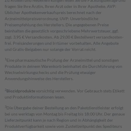
Zu Risiken und Nebenwirkungen lesen Sie die Packungsbeilage und
fragen Sie Ihre Ärztin, Ihren Arzt oder in Ihrer Apotheke. AVP:
Üblicher Apothekenverkaufspreis berechnet nach der
Arzneimittelpreisverordnung. UVP: Unverbindliche
Preisempfehlung des Herstellers. Die angegebenen Preise
beinhalten die gesetzlich vorgeschriebene Mehrwertsteuer, ggf.
zzgl. 3,95 € Versandkosten. Ab 29,00 € Bestell­wert versand­kosten­
frei. Preisänderungen und Irrtümer vorbehalten. Alle Angebote
und Gratis-Beigaben nur solange der Vorrat reicht.
1
Eine pharmazeutische Prüfung der Arzneimittel und sonstigen
Produkte in deinem Warenkorb beinhaltet die Durchführung von
Wechselwirkungschecks und die Prüfung etwaiger
Anwendungshinweise des Herstellers.
2
Biozidprodukte
vorsichtig verwenden. Vor Gebrauch stets Etikett
und Produktinformationen lesen.
3
Die Übergabe deiner Bestellung an den Paketdienstleister erfolgt
bei uns werktags von Montag bis Freitag bis 18:00 Uhr. Der genaue
Lieferzeitpunkt kann je nach Region und in Abhängigkeit der
Produktverfügbarkeit sowie vom Zustellzeitpunkt des Spediteurs