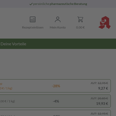
persönliche
pharmazeutische Beratung
Rezept einlösen
Mein Konto
0,00 €
Deine Vorteile
AVP:
12,95 €
pp
-28%
9,27 €
 € / 1 kg)
AVP:
20,85 €
-4%
00 € / 1 kg)
19,93 €
AVP:
12,95 €