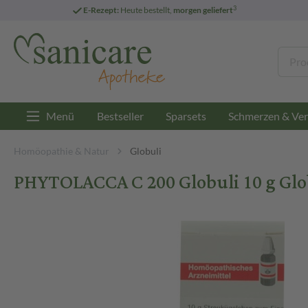
3
E-Rezept:
Heute bestellt,
morgen geliefert
Menü
Bestseller
Sparsets
Schmerzen & Ver
Homöopathie & Natur
Globuli
PHYTOLACCA C 200 Globuli 10 g Glo