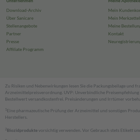
Unternehmen
Meine Apothek
Download-Archiv
Mein Kundenko
Über Sanicare
Mein Merkzettel
Stellenangebote
Meine Bestellun
Partner
Kontakt
Presse
Neuregistrierun
Affiliate Programm
Zu Risiken und Nebenwirkungen lesen Sie die Packungsbeilage und fra
Arzneimittelpreisverordnung. UVP: Unverbindliche Preisempfehlung de
Bestell­wert versand­kosten­frei. Preisänderungen und Irrtümer vorbeh
1
Eine pharmazeutische Prüfung der Arzneimittel und sonstigen Pro
Herstellers.
2
Biozidprodukte
vorsichtig verwenden. Vor Gebrauch stets Etikett u