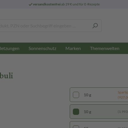
versandkostenfrei
ab 29 € und für E-Rezepte
letzungen
Sonnenschutz
Marken
Themenwelten
buli
Sparti
10 g
(927,00
10 g
(1.993,