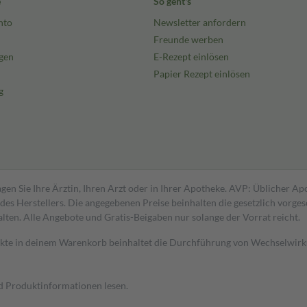
e
So geht's
nto
Newsletter anfordern
Freunde werben
gen
E-Rezept einlösen
Papier Rezept einlösen
g
gen Sie Ihre Ärztin, Ihren Arzt oder in Ihrer Apotheke. AVP: Üblicher A
s Herstellers. Die angegebenen Preise beinhalten die gesetzlich vorgesc
alten. Alle Angebote und Gratis-Beigaben nur solange der Vorrat reicht.
dukte in deinem Warenkorb beinhaltet die Durchführung von Wechselwir
nd Produktinformationen lesen.