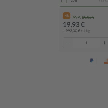
10 g
(1.151,
-4%
AVP:
20,85 €
19,93 €
1.993,00 € / 1 kg