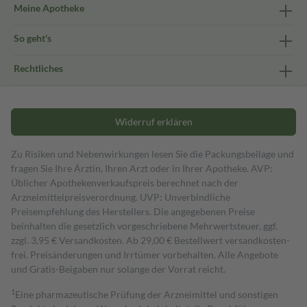
Meine Apotheke
So geht's
Rechtliches
Widerruf erklären
Zu Risiken und Nebenwirkungen lesen Sie die Packungsbeilage und
fragen Sie Ihre Ärztin, Ihren Arzt oder in Ihrer Apotheke. AVP:
Üblicher Apothekenverkaufspreis berechnet nach der
Arzneimittelpreisverordnung. UVP: Unverbindliche
Preisempfehlung des Herstellers. Die angegebenen Preise
beinhalten die gesetzlich vorgeschriebene Mehrwertsteuer, ggf.
zzgl. 3,95 € Versandkosten. Ab 29,00 € Bestell­wert versand­kosten­
frei. Preisänderungen und Irrtümer vorbehalten. Alle Angebote
und Gratis-Beigaben nur solange der Vorrat reicht.
1
Eine pharmazeutische Prüfung der Arzneimittel und sonstigen