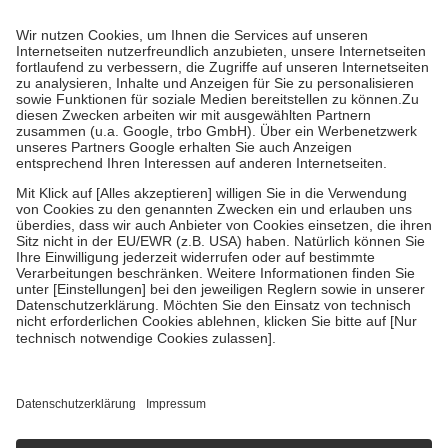
Prozent des Abgabepreises,
mindestens
jedoch
fünf Euro
und
höchstens zehn Euro.
Es sind jedoch nie mehr als die tatsächlichen
Kosten der Leistung zu entrichten.
Diese Regeln gelten grundsätzlich auch für Online-Apotheken.
Bei Heilmitteln und häuslicher Krankenpflege beträgt die
Zuzahlung zehn Prozent der Kosten sowie zehn Euro je
Verordnung.
Um das Engagement der Versicherten für ihre eigene Gesundheit zu
stärken und die besondere Stellung der Familie zu unterstützen,
fallen
keine Zuzahlungen
an bei:
• Kindern und Jugendlichen bis zum vollendeten 18. Lebensjahr
mit Ausnahme der Fahrkosten
• Untersuchungen zur Vorsorge und Früherkennung, die von der
GKV getragen werden
• empfohlenen Schutzimpfungen
• Harn- und Blutteststreifen
Wir nutzen Trusted Shops als unabhängigen Dienstleister für die
Einholung von Bewertungen. Trusted Shops hat Maßnahmen
getroffen, um sicherzustellen, dass es sich um echte Bewertungen
handelt. Mehr Informationen findest du hier:
https://help.etrusted.com/hc/de/articles/4419944605341