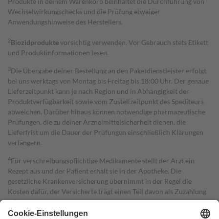
Produkte in deinem Warenkorb beinhaltet die Durchführung von
Wechselwirkungschecks und die Prüfung etwaiger
Anwendungshinweise des Herstellers.
2
Biozidprodukte
vorsichtig verwenden. Vor Gebrauch stets Etikett
und Produktinformationen lesen.
3
Die Übergabe deiner Bestellung an den Paketdienstleister erfolgt
bei uns werktags von Montag bis Freitag bis 18:00 Uhr. Der genaue
Lieferzeitpunkt kann je nach Region und in Abhängigkeit der
Produktverfügbarkeit sowie vom Zustellzeitpunkt des Spediteurs
abweichen. Darüber hinaus können notwendige pharmazeutische
Prüfungen, die zu deiner Arzneimittelsicherheit dienen, die
Lieferfrist um die Dauer der Prüfungen einschließlich Klärungen
verlängern.
4
Für verschreibungspflichtige Medikamente stellt der Arzt ein
Rezept aus und der Patient erhält sie in der Apotheke. Die
gesetzliche Krankenversicherung übernimmt in der Regel die
Kosten dafür, der Versicherte trägt einen Teil davon als Zuzahlung
mit.
Grundsätzlich leisten Mitglieder Zuzahlungen in Höhe von zehn