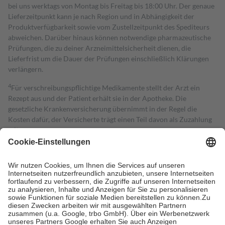
bei uns werktags von Montag bis Freitag bis 18:00 Uhr. Der genaue
Lieferzeitpunkt kann je nach Region und in Abhängigkeit der
Produktverfügbarkeit sowie vom Zustellzeitpunkt des Spediteurs
abweichen. Darüber hinaus können notwendige pharmazeutische
Prüfungen, die zu deiner Arzneimittelsicherheit dienen, die
Lieferfrist um die Dauer der Prüfungen einschließlich Klärungen
verlängern.
4
Für verschreibungspflichtige Medikamente stellt der Arzt ein
Rezept aus und der Patient erhält sie in der Apotheke. Die
gesetzliche Krankenversicherung übernimmt in der Regel die
Kosten dafür, der Versicherte trägt einen Teil davon als Zuzahlung
mit.
Grundsätzlich leisten Mitglieder Zuzahlungen in Höhe von zehn
Prozent des Abgabepreises,
mindestens
jedoch
fünf Euro
und
höchstens zehn Euro.
Es sind jedoch nie mehr als die tatsächlichen
Kosten der Leistung zu entrichten.
Diese Regeln gelten grundsätzlich auch für Online-Apotheken.
Bei Heilmitteln und häuslicher Krankenpflege beträgt die
Zuzahlung zehn Prozent der Kosten sowie zehn Euro je
Verordnung.
Um das Engagement der Versicherten für ihre eigene Gesundheit zu