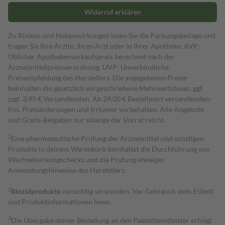
Widerruf erklären
Zu Risiken und Nebenwirkungen lesen Sie die Packungsbeilage und
fragen Sie Ihre Ärztin, Ihren Arzt oder in Ihrer Apotheke. AVP:
Üblicher Apothekenverkaufspreis berechnet nach der
Arzneimittelpreisverordnung. UVP: Unverbindliche
Preisempfehlung des Herstellers. Die angegebenen Preise
beinhalten die gesetzlich vorgeschriebene Mehrwertsteuer, ggf.
zzgl. 3,95 € Versandkosten. Ab 29,00 € Bestell­wert versand­kosten­
frei. Preisänderungen und Irrtümer vorbehalten. Alle Angebote
und Gratis-Beigaben nur solange der Vorrat reicht.
1
Eine pharmazeutische Prüfung der Arzneimittel und sonstigen
Produkte in deinem Warenkorb beinhaltet die Durchführung von
Wechselwirkungschecks und die Prüfung etwaiger
Anwendungshinweise des Herstellers.
2
Biozidprodukte
vorsichtig verwenden. Vor Gebrauch stets Etikett
und Produktinformationen lesen.
3
Die Übergabe deiner Bestellung an den Paketdienstleister erfolgt