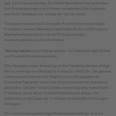
zzgl. 3,95 € Versandkosten. Ab 29,00 € Bestell­wert versand­kosten­
frei. Preisänderungen und Irrtümer vorbehalten. Alle Angebote
und Gratis-Beigaben nur solange der Vorrat reicht.
1
Eine pharmazeutische Prüfung der Arzneimittel und sonstigen
Produkte in deinem Warenkorb beinhaltet die Durchführung von
Wechselwirkungschecks und die Prüfung etwaiger
Anwendungshinweise des Herstellers.
2
Biozidprodukte
vorsichtig verwenden. Vor Gebrauch stets Etikett
und Produktinformationen lesen.
3
Die Übergabe deiner Bestellung an den Paketdienstleister erfolgt
bei uns werktags von Montag bis Freitag bis 18:00 Uhr. Der genaue
Lieferzeitpunkt kann je nach Region und in Abhängigkeit der
Produktverfügbarkeit sowie vom Zustellzeitpunkt des Spediteurs
abweichen. Darüber hinaus können notwendige pharmazeutische
Prüfungen, die zu deiner Arzneimittelsicherheit dienen, die
Lieferfrist um die Dauer der Prüfungen einschließlich Klärungen
verlängern.
4
Für verschreibungspflichtige Medikamente stellt der Arzt ein