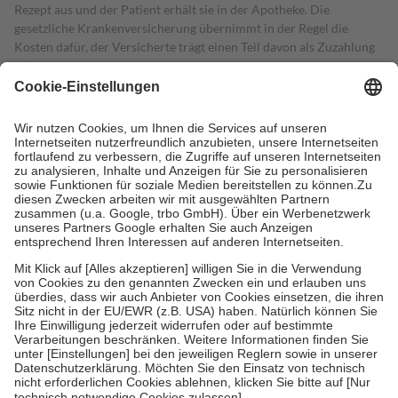
Rezept aus und der Patient erhält sie in der Apotheke. Die
gesetzliche Krankenversicherung übernimmt in der Regel die
Kosten dafür, der Versicherte trägt einen Teil davon als Zuzahlung
mit.
Grundsätzlich leisten Mitglieder Zuzahlungen in Höhe von zehn
Prozent des Abgabepreises,
mindestens
jedoch
fünf Euro
und
höchstens zehn Euro.
Es sind jedoch nie mehr als die tatsächlichen
Kosten der Leistung zu entrichten.
Diese Regeln gelten grundsätzlich auch für Online-Apotheken.
Bei Heilmitteln und häuslicher Krankenpflege beträgt die
Zuzahlung zehn Prozent der Kosten sowie zehn Euro je
Verordnung.
Um das Engagement der Versicherten für ihre eigene Gesundheit zu
stärken und die besondere Stellung der Familie zu unterstützen,
fallen
keine Zuzahlungen
an bei:
• Kindern und Jugendlichen bis zum vollendeten 18. Lebensjahr
mit Ausnahme der Fahrkosten
• Untersuchungen zur Vorsorge und Früherkennung, die von der
GKV getragen werden
• empfohlenen Schutzimpfungen
• Harn- und Blutteststreifen