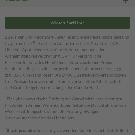
Widerruf erklären
Zu Risiken und Nebenwirkungen lesen Sie die Packungsbeilage und
fragen Sie Ihre Ärztin, Ihren Arzt oder in Ihrer Apotheke. AVP:
Üblicher Apothekenverkaufspreis berechnet nach der
Arzneimittelpreisverordnung. UVP: Unverbindliche
Preisempfehlung des Herstellers. Die angegebenen Preise
beinhalten die gesetzlich vorgeschriebene Mehrwertsteuer, ggf.
zzgl. 3,95 € Versandkosten. Ab 29,00 € Bestell­wert versand­kosten­
frei. Preisänderungen und Irrtümer vorbehalten. Alle Angebote
und Gratis-Beigaben nur solange der Vorrat reicht.
1
Eine pharmazeutische Prüfung der Arzneimittel und sonstigen
Produkte in deinem Warenkorb beinhaltet die Durchführung von
Wechselwirkungschecks und die Prüfung etwaiger
Anwendungshinweise des Herstellers.
2
Biozidprodukte
vorsichtig verwenden. Vor Gebrauch stets Etikett