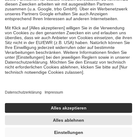
Zuzahlung zehn Prozent der Kosten sowie zehn Euro je
Verordnung.
Um das Engagement der Versicherten für ihre eigene Gesundheit zu
stärken und die besondere Stellung der Familie zu unterstützen,
fallen
keine Zuzahlungen
an bei:
• Kindern und Jugendlichen bis zum vollendeten 18. Lebensjahr
mit Ausnahme der Fahrkosten
• Untersuchungen zur Vorsorge und Früherkennung, die von der
GKV getragen werden
• empfohlenen Schutzimpfungen
• Harn- und Blutteststreifen
Wir nutzen Trusted Shops als unabhängigen Dienstleister für die
Einholung von Bewertungen. Trusted Shops hat Maßnahmen
getroffen, um sicherzustellen, dass es sich um echte Bewertungen
handelt. Mehr Informationen findest du hier:
https://help.etrusted.com/hc/de/articles/4419944605341
Einige Bilder und Inhalte wurden unter Zuhilfenahme künstlicher
Intelligenz erstellt.
UVP:
79,90 €