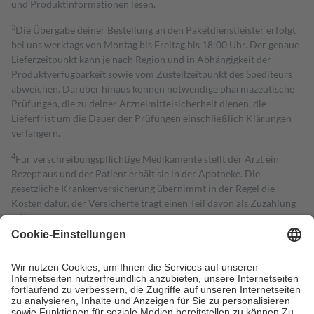
und Produktinformationen lesen.
3
Die Übergabe deiner Bestellung an den Paketdienstleister erfolgt
bei uns werktags von Montag bis Freitag bis 18:00 Uhr. Der genaue
Lieferzeitpunkt kann je nach Region und in Abhängigkeit der
Produktverfügbarkeit sowie vom Zustellzeitpunkt des Spediteurs
abweichen. Darüber hinaus können notwendige pharmazeutische
Prüfungen, die zu deiner Arzneimittelsicherheit dienen, die
Lieferfrist um die Dauer der Prüfungen einschließlich Klärungen
verlängern.
4
Für verschreibungspflichtige Medikamente stellt der Arzt ein
Rezept aus und der Patient erhält sie in der Apotheke. Die
gesetzliche Krankenversicherung übernimmt in der Regel die
Kosten dafür, der Versicherte trägt einen Teil davon als Zuzahlung
mit.
Grundsätzlich leisten Mitglieder Zuzahlungen in Höhe von zehn
Prozent des Abgabepreises,
mindestens
jedoch
fünf Euro
und
höchstens zehn Euro.
Es sind jedoch nie mehr als die tatsächlichen
Kosten der Leistung zu entrichten.
Diese Regeln gelten grundsätzlich auch für Online-Apotheken.
Bei Heilmitteln und häuslicher Krankenpflege beträgt die