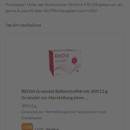
Produktes? Unter der Rufnummer 05424 6 470 100 geben wir dir
gerne Auskunft über die Pflichtangaben nach LMIV.
Im Set enthalten
REDIA Granulat Ballaststoffdrink 30X12 g
Granulat zur Herstellung einer
Suspension zum Einnehmen
30X12 g
Granulat zur Herstellung einer Suspension zum
Einnehmen
-13%
UVP:
39,95 €