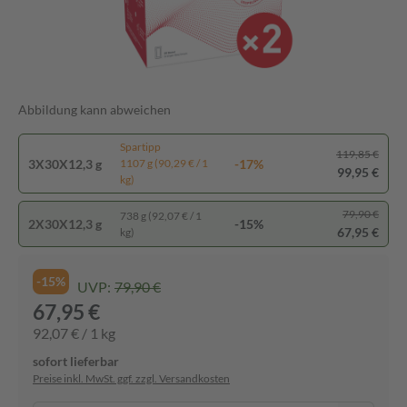
Abbildung kann abweichen
Spartipp
119,85 €
3X30X12,3 g
-17%
1107 g (90,29 € / 1
99,95 €
kg)
79,90 €
738 g (92,07 € / 1
2X30X12,3 g
-15%
67,95 €
kg)
-15%
UVP:
79,90 €
67,95 €
92,07 € / 1 kg
sofort lieferbar
Preise inkl. MwSt. ggf. zzgl. Versandkosten