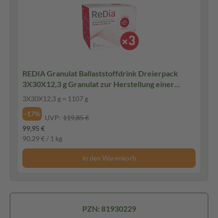
REDIA Granulat Ballaststoffdrink Dreierpack
3X30X12,3 g Granulat zur Herstellung einer
Suspension zum Einnehmen
3X30X12,3 g = 1107 g
-17%
UVP:
119,85 €
99,95 €
90,29 € / 1 kg
In den Warenkorb
PZN: 81930229