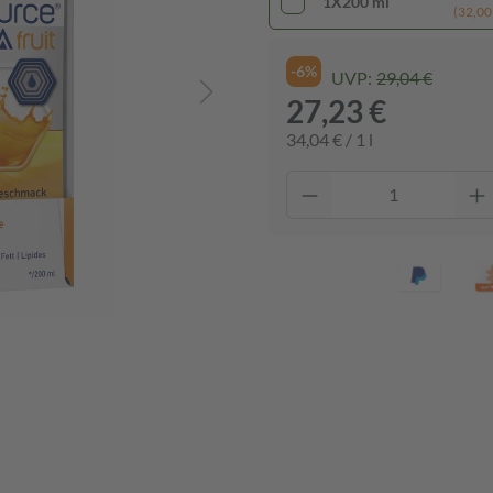
1X200 ml
(32,00 €
-6%
UVP:
29,04 €
27,23 €
34,04 € / 1 l