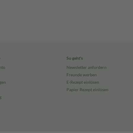
e
So geht's
nto
Newsletter anfordern
Freunde werben
gen
E-Rezept einlösen
Papier Rezept einlösen
g