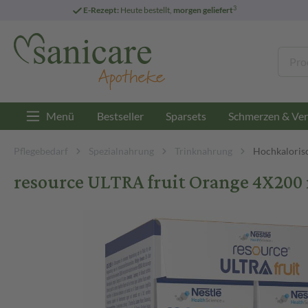
3
E-Rezept:
Heute bestellt,
morgen geliefert
Menü
Bestseller
Sparsets
Schmerzen & Ver
Pflegebedarf
Spezialnahrung
Trinknahrung
Hochkaloris
resource ULTRA fruit Orange 4X200 