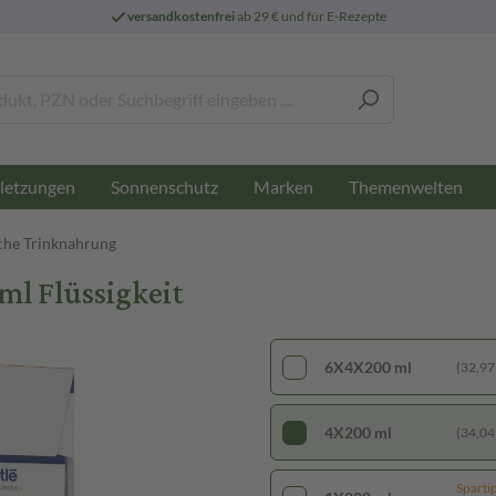
versandkostenfrei
ab 29 € und für E-Rezepte
letzungen
Sonnenschutz
Marken
Themenwelten
che Trinknahrung
ml Flüssigkeit
6X4X200 ml
(32,97 €
4X200 ml
(34,04 €
Sparti