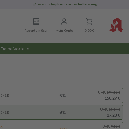
persönliche
pharmazeutische Beratung
Rezept einlösen
Mein Konto
0,00 €
Deine Vorteile
UVP:
174,26 €
-9%
 / 1 l)
158,27 €
UVP:
29,04 €
-6%
 / 1 l)
27,23 €
UVP:
7,26 €
pp