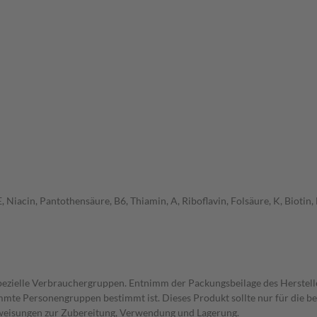
 Niacin, Pantothensäure, B6, Thiamin, A, Riboflavin, Folsäure, K, Biotin
spezielle Verbrauchergruppen. Entnimm der Packungsbeilage des Herstell
timmte Personengruppen bestimmt ist. Dieses Produkt sollte nur für die
nweisungen zur Zubereitung, Verwendung und Lagerung.