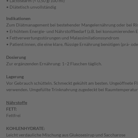
• Lactosearm (< 0,50 g/100 ml)
• Diätetisch unvollständig
Indikationen
Zum Diätmanagement bei bestehender Mangelernährung oder bei Ris
• Erhöhtem Energie- und Nährstoffbedarf (z.B. bei konsumierenden 
• Fettverwertungsstörungen und Malassimilationssyndrom
• Patient:innen, die eine klare, flüssige Ernährung benötigen (prä- od
Dosierung
Zur ergänzenden Ernährung: 1–2 Flaschen täglich.
Lagerung
Vor Gebrauch schütteln. Schmeckt gekühlt am besten. Ungeöffnete F
verwenden. Umgefüllte Trinknahrung zugedeckt bei Raumtemperatur 
Nährstoffe
FETT:
Fettfrei
KOHLENHYDRATE:
Leicht verdauliche Mischung aus Glukosesirup und Saccharose