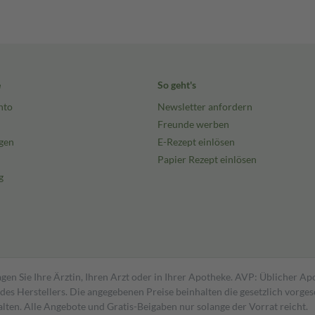
e
So geht's
nto
Newsletter anfordern
Freunde werben
gen
E-Rezept einlösen
Papier Rezept einlösen
g
gen Sie Ihre Ärztin, Ihren Arzt oder in Ihrer Apotheke. AVP: Üblicher A
s Herstellers. Die angegebenen Preise beinhalten die gesetzlich vorgesc
alten. Alle Angebote und Gratis-Beigaben nur solange der Vorrat reicht.