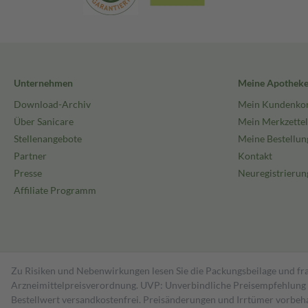
Unternehmen
Meine Apothek
Download-Archiv
Mein Kundenko
Über Sanicare
Mein Merkzettel
Stellenangebote
Meine Bestellun
Partner
Kontakt
Presse
Neuregistrierun
Affiliate Programm
Zu Risiken und Nebenwirkungen lesen Sie die Packungsbeilage und fra
Arzneimittelpreisverordnung. UVP: Unverbindliche Preisempfehlung de
Bestell­wert versand­kosten­frei. Preisänderungen und Irrtümer vorbeh