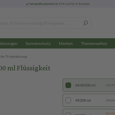
versandkostenfrei
ab 29 € und für E-Rezepte
letzungen
Sonnenschutz
Marken
Themenwelten
che Trinknahrung
0 ml Flüssigkeit
6X4X200 ml
(32,97 €
4X200 ml
(34,04 €
Sparti