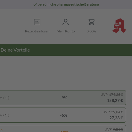
persönliche
pharmazeutische Beratung
Rezept einlösen
Mein Konto
0,00 €
Deine Vorteile
UVP:
174,26 €
-9%
 / 1 l)
158,27 €
UVP:
29,04 €
-6%
 / 1 l)
27,23 €
UVP:
7,26 €
pp