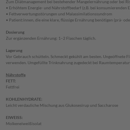
Zum Diätmanagement bei bestehender Mangelernährung oder bei Ris
• Erhöhtem Energie- und Nährstoffbedarf (z.B. bei konsumierenden 
• Fettverwertungsstörungen und Malassimilationssyndrom
• Patient:innen, die eine klare, flüssige Ernährung benötigen (prä- od
Dosierung
Zur ergänzenden Ernährung: 1–2 Flaschen täglich.
Lagerung
Vor Gebrauch schütteln. Schmeckt gekühlt am besten. Ungeöffnete F
verwenden. Umgefüllte Trinknahrung zugedeckt bei Raumtemperatur 
Nährstoffe
FETT:
Fettfrei
KOHLENHYDRATE:
Leicht verdauliche Mischung aus Glukosesirup und Saccharose
EIWEISS:
Molkeneiweißisolat