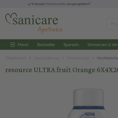
3
E-Rezept:
Heute bestellt,
morgen geliefert
Menü
Bestseller
Sparsets
Schmerzen & Ver
Pflegebedarf
Spezialnahrung
Trinknahrung
Hochkaloris
resource ULTRA fruit Orange 6X4X20