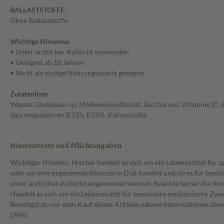
BALLASTSTOFFE:
Ohne Ballaststoffe
Wichtige Hinweise
• Unter ärztlicher Aufsicht verwenden
• Geeignet ab 10 Jahren
• Nicht als einzige Nahrungsquelle geeignet
Zutatenliste
Wasser, Glukosesirup, Molkeneiweißisolat, Saccharose, Vitamine (C, E,
Säureregulatoren (E525, E330), Kaliumiodid.
Hinweistexte und Pflichtangaben
Wichtiger Hinweis: Hierbei handelt es sich um ein Lebensmittel für 
oder um eine ergänzende bilanzierte Diät handelt und ob es für bes
unter ärztlicher Aufsicht angewendet werden. Beachte ferner die A
Handelt es sich um ein Lebensmittel für besondere medizinische Zwec
Benötigst du vor dem Kauf dieses Artikels nähere Informationen üb
LMIV.