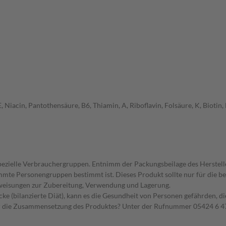
 Niacin, Pantothensäure, B6, Thiamin, A, Riboflavin, Folsäure, K, Biotin
spezielle Verbrauchergruppen. Entnimm der Packungsbeilage des Herstell
timmte Personengruppen bestimmt ist. Dieses Produkt sollte nur für die
nweisungen zur Zubereitung, Verwendung und Lagerung.
ke (bilanzierte Diät), kann es die Gesundheit von Personen gefährden, d
er die Zusammensetzung des Produktes? Unter der Rufnummer 05424 6 47