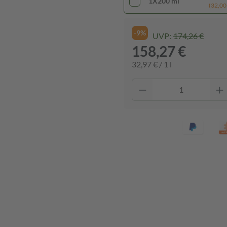
1X200 ml
(32,00 €
-9%
UVP:
174,26 €
158,27 €
32,97 € / 1 l