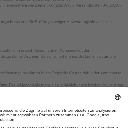
hriebene Mehrwertsteuer, ggf. zzgl. 3,95 € Versandkosten. Ab 29,00 €
kungschecks und die Prüfung etwaiger Anwendungshinweise des
itpunkt kann je nach Region und in Abhängigkeit der
 zu deiner Arzneimittelsicherheit dienen, die Lieferfrist um die
ersicherung übernimmt in der Regel die Kosten dafür, der Versicherte
Euro.
Es sind jedoch nie mehr als die tatsächlichen Kosten der Leistung
e Zuzahlungen
an bei: