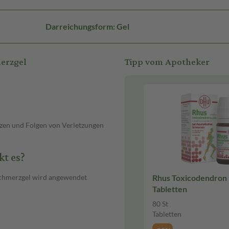
Darreichungsform: Gel
erzgel
Tipp vom Apotheker
zen und Folgen von Verletzungen
t es?
Schmerzgel wird angewendet
Rhus Toxicodendron D 6 
Tabletten
80 St
Tabletten