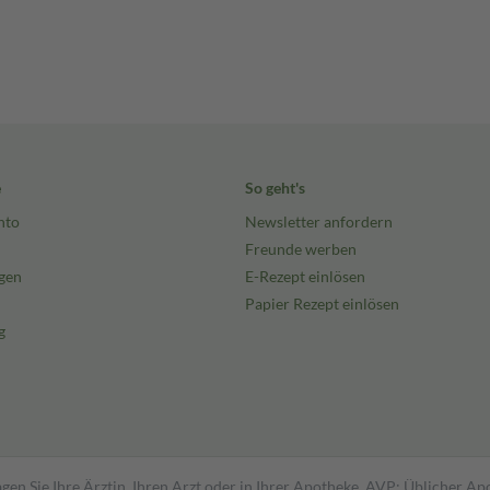
e
So geht's
nto
Newsletter anfordern
Freunde werben
gen
E-Rezept einlösen
Papier Rezept einlösen
g
gen Sie Ihre Ärztin, Ihren Arzt oder in Ihrer Apotheke. AVP: Üblicher A