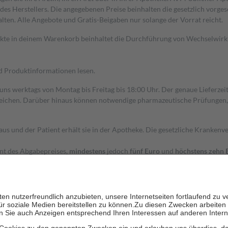
s Herstellers. Die angegebenen Preise beinhalten die gesetzlich vorgesc
alten. Alle Angebote und Gratis-Beigaben nur solange der Vorrat reicht.
dukte in deinem Warenkorb beinhaltet die Durchführung von Wechselwir
nd Produktinformationen lesen.
 uns werktags von Montag bis Freitag bis 18:00 Uhr. Der genaue Lieferze
ichen. Darüber hinaus können notwendige pharmazeutische Prüfungen, die
aus und der Patient erhält sie in der Apotheke. Die gesetzliche Krankenv
ent des Abgabepreises,
mindestens
jedoch
fünf Euro
und
höchstens zehn 
zehn Prozent der Kosten sowie zehn Euro je Verordnung.
rken und die besondere Stellung der Familie zu unterstützen, fallen
kein
 Ausnahme der Fahrkosten
 getragen werden