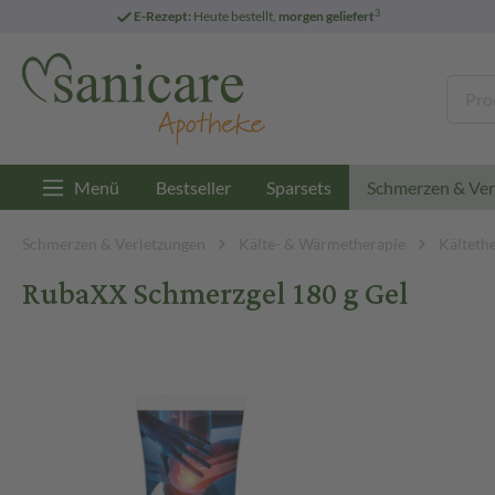
3
E-Rezept:
Heute bestellt,
morgen geliefert
Menü
Bestseller
Sparsets
Schmerzen & Ver
Schmerzen & Verletzungen
Kälte- & Wärmetherapie
Kälteth
RubaXX Schmerzgel 180 g Gel