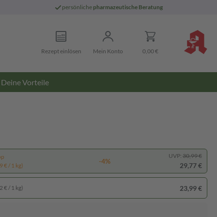
persönliche
pharmazeutische Beratung
Rezept einlösen
Mein Konto
0,00 €
Deine Vorteile
UVP:
30,99 €
pp
-4%
29,77 €
 € / 1 kg)
23,99 €
 € / 1 kg)