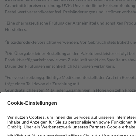
Arzneimittelpreisverordnung. UVP: Unverbindliche Preisempfehlung de
Bestell­wert versand­kosten­frei. Preisänderungen und Irrtümer vorbeh
1
Eine pharmazeutische Prüfung der Arzneimittel und sonstigen Pro
Herstellers.
2
Biozidprodukte
vorsichtig verwenden. Vor Gebrauch stets Etikett u
3
Die Übergabe deiner Bestellung an den Paketdienstleister erfolgt bei
Produktverfügbarkeit sowie vom Zustellzeitpunkt des Spediteurs abwe
Dauer der Prüfungen einschließlich Klärungen verlängern.
4
Für verschreibungspflichtige Medikamente stellt der Arzt ein Rezept 
trägt einen Teil davon als Zuzahlung mit.
Grundsätzlich leisten Mitglieder Zuzahlungen in Höhe von zehn Proz
zu entrichten.
Diese Regeln gelten grundsätzlich auch für Online-Apotheken.
Bei Heilmitteln und häuslicher Krankenpflege beträgt die Zuzahlung 
Um das Engagement der Versicherten für ihre eigene Gesundheit zu stä
• Kindern und Jugendlichen bis zum vollendeten 18. Lebensjahr mit
• Untersuchungen zur Vorsorge und Früherkennung, die von der GKV
• empfohlenen Schutzimpfungen