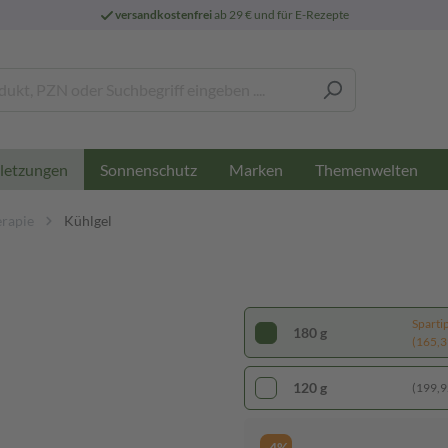
versandkostenfrei
ab 29 € und für E-Rezepte
Sonnenschutz
Marken
Themenwelten
letzungen
erapie
Kühlgel
Sparti
180 g
(165,39
120 g
(199,92
-4%