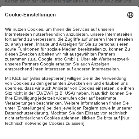
Kosten dafür, der Versicherte trägt einen Teil davon als Zuzahlung
mit.
Grundsätzlich leisten Mitglieder Zuzahlungen in Höhe von zehn
Prozent des Abgabepreises,
mindestens
jedoch
fünf Euro
und
höchstens zehn Euro.
Es sind jedoch nie mehr als die tatsächlichen
Kosten der Leistung zu entrichten.
Diese Regeln gelten grundsätzlich auch für Online-Apotheken.
Bei Heilmitteln und häuslicher Krankenpflege beträgt die
Zuzahlung zehn Prozent der Kosten sowie zehn Euro je
Verordnung.
Um das Engagement der Versicherten für ihre eigene Gesundheit zu
stärken und die besondere Stellung der Familie zu unterstützen,
fallen
keine Zuzahlungen
an bei:
• Kindern und Jugendlichen bis zum vollendeten 18. Lebensjahr
mit Ausnahme der Fahrkosten
• Untersuchungen zur Vorsorge und Früherkennung, die von der
GKV getragen werden
• empfohlenen Schutzimpfungen
• Harn- und Blutteststreifen
Wir nutzen Trusted Shops als unabhängigen Dienstleister für die
Einholung von Bewertungen. Trusted Shops hat Maßnahmen