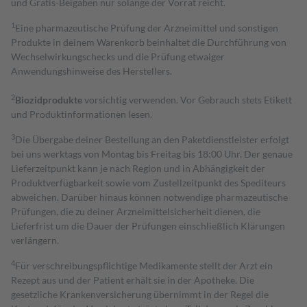
und Gratis-Beigaben nur solange der Vorrat reicht.
1
Eine pharmazeutische Prüfung der Arzneimittel und sonstigen
Produkte in deinem Warenkorb beinhaltet die Durchführung von
Wechselwirkungschecks und die Prüfung etwaiger
Anwendungshinweise des Herstellers.
2
Biozidprodukte
vorsichtig verwenden. Vor Gebrauch stets Etikett
und Produktinformationen lesen.
3
Die Übergabe deiner Bestellung an den Paketdienstleister erfolgt
bei uns werktags von Montag bis Freitag bis 18:00 Uhr. Der genaue
Lieferzeitpunkt kann je nach Region und in Abhängigkeit der
Produktverfügbarkeit sowie vom Zustellzeitpunkt des Spediteurs
abweichen. Darüber hinaus können notwendige pharmazeutische
Prüfungen, die zu deiner Arzneimittelsicherheit dienen, die
Lieferfrist um die Dauer der Prüfungen einschließlich Klärungen
verlängern.
4
Für verschreibungspflichtige Medikamente stellt der Arzt ein
Rezept aus und der Patient erhält sie in der Apotheke. Die
gesetzliche Krankenversicherung übernimmt in der Regel die