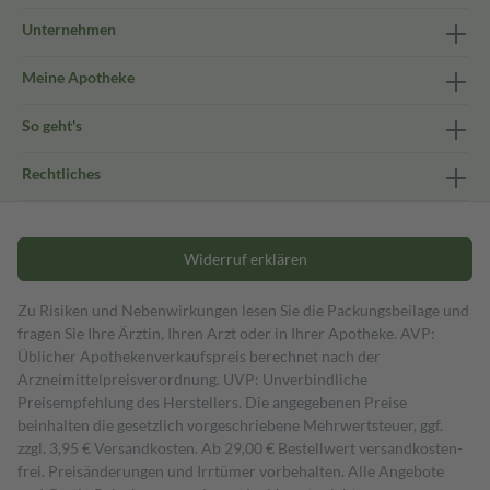
Unternehmen
Meine Apotheke
So geht's
Rechtliches
Widerruf erklären
Zu Risiken und Nebenwirkungen lesen Sie die Packungsbeilage und
fragen Sie Ihre Ärztin, Ihren Arzt oder in Ihrer Apotheke. AVP:
Üblicher Apothekenverkaufspreis berechnet nach der
Arzneimittelpreisverordnung. UVP: Unverbindliche
Preisempfehlung des Herstellers. Die angegebenen Preise
beinhalten die gesetzlich vorgeschriebene Mehrwertsteuer, ggf.
zzgl. 3,95 € Versandkosten. Ab 29,00 € Bestell­wert versand­kosten­
frei. Preisänderungen und Irrtümer vorbehalten. Alle Angebote