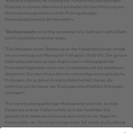
Eine pharmazeutische Prüfung der Arzneimittel und sonstigen
Produkte in deinem Warenkorb beinhaltet die Durchführung von
Wechselwirkungschecks und die Prüfung etwaiger
Anwendungshinweise des Herstellers.
2
Biozidprodukte
vorsichtig verwenden. Vor Gebrauch stets Etikett
und Produktinformationen lesen.
3
Die Übergabe deiner Bestellung an den Paketdienstleister erfolgt
bei uns werktags von Montag bis Freitag bis 18:00 Uhr. Der genaue
Lieferzeitpunkt kann je nach Region und in Abhängigkeit der
Produktverfügbarkeit sowie vom Zustellzeitpunkt des Spediteurs
abweichen. Darüber hinaus können notwendige pharmazeutische
Prüfungen, die zu deiner Arzneimittelsicherheit dienen, die
Lieferfrist um die Dauer der Prüfungen einschließlich Klärungen
verlängern.
4
Für verschreibungspflichtige Medikamente stellt der Arzt ein
Rezept aus und der Patient erhält sie in der Apotheke. Die
gesetzliche Krankenversicherung übernimmt in der Regel die
Kosten dafür, der Versicherte trägt einen Teil davon als Zuzahlung
mit.