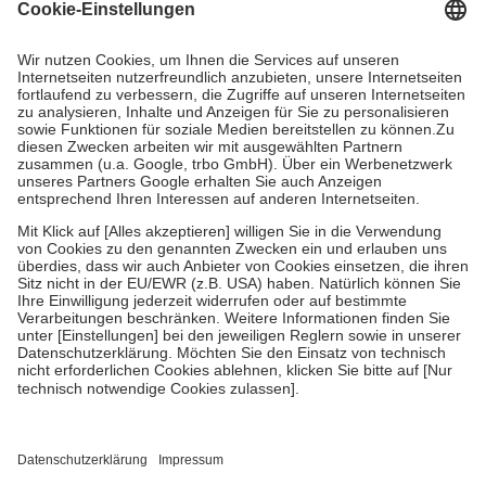
Grundsätzlich leisten Mitglieder Zuzahlungen in Höhe von zehn
Prozent des Abgabepreises,
mindestens
jedoch
fünf Euro
und
höchstens zehn Euro.
Es sind jedoch nie mehr als die tatsächlichen
Kosten der Leistung zu entrichten.
Diese Regeln gelten grundsätzlich auch für Online-Apotheken.
Bei Heilmitteln und häuslicher Krankenpflege beträgt die
Zuzahlung zehn Prozent der Kosten sowie zehn Euro je
Verordnung.
Um das Engagement der Versicherten für ihre eigene Gesundheit zu
stärken und die besondere Stellung der Familie zu unterstützen,
fallen
keine Zuzahlungen
an bei:
• Kindern und Jugendlichen bis zum vollendeten 18. Lebensjahr
mit Ausnahme der Fahrkosten
• Untersuchungen zur Vorsorge und Früherkennung, die von der
GKV getragen werden
• empfohlenen Schutzimpfungen
• Harn- und Blutteststreifen
Wir nutzen Trusted Shops als unabhängigen Dienstleister für die
Einholung von Bewertungen. Trusted Shops hat Maßnahmen
getroffen, um sicherzustellen, dass es sich um echte Bewertungen
handelt. Mehr Informationen findest du hier: