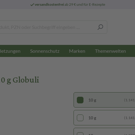
versandkostenfrei
ab 29 € und für E-Rezepte
letzungen
Sonnenschutz
Marken
Themenwelten
0 g Globuli
10 g
(1.141,
10 g
(1.141,