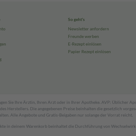
e
So geht's
nto
Newsletter anfordern
Freunde werben
gen
E-Rezept einlösen
Papier Rezept einlösen
g
gen Sie Ihre Ärztin, Ihren Arzt oder in Ihrer Apotheke. AVP: Üblicher A
s Herstellers. Die angegebenen Preise beinhalten die gesetzlich vorgesc
alten. Alle Angebote und Gratis-Beigaben nur solange der Vorrat reicht.
dukte in deinem Warenkorb beinhaltet die Durchführung von Wechselwir