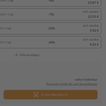
-4%
00 € / 1 kg)
13,87 €
AVP:
13,95 €
-7%
00 € / 1 kg)
12,95 €
AVP:
13,95 €
-29%
 € / 1 kg)
9,92 €
AVP:
13,95 €
-34%
 € / 1 kg)
9,25 €
Alle anzeigen
sofort lieferbar
Preise inkl. MwSt. ggf. zzgl. Versandkosten
In den Warenkorb