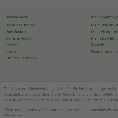
Unternehmen
Meine Apothek
Download-Archiv
Mein Kundenko
Über Sanicare
Mein Merkzettel
Stellenangebote
Meine Bestellun
Partner
Kontakt
Presse
Neuregistrierun
Affiliate Programm
Zu Risiken und Nebenwirkungen lesen Sie die Packungsbeilage und fra
Arzneimittelpreisverordnung. UVP: Unverbindliche Preisempfehlung de
Bestell­wert versand­kosten­frei. Preisänderungen und Irrtümer vorbeh
1
Eine pharmazeutische Prüfung der Arzneimittel und sonstigen Pro
Herstellers.