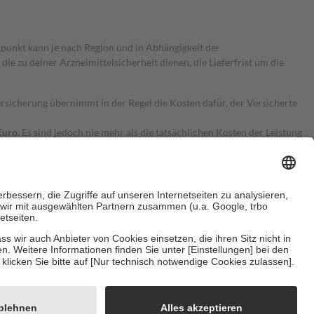
itpunkt kann je nach Region und in Abhängigkeit der
 zu deiner Arzneimittelsicherheit dienen, die Lieferfrist um die
ersicherung übernimmt in der Regel die Kosten dafür, der Versicherte
Euro.
Es sind jedoch nie mehr als die tatsächlichen Kosten der Leistung
e Zuzahlungen
an bei:
herzustellen, dass es sich um echte Bewertungen handelt. Mehr