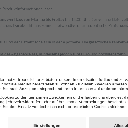
nd Produktinformationen lesen.
 uns werktags von Montag bis Freitag bis 18:00 Uhr. Der genaue Lieferze
ichen. Darüber hinaus können notwendige pharmazeutische Prüfungen, die
aus und der Patient erhält sie in der Apotheke. Die gesetzliche Krankenv
ent des Abgabepreises,
mindestens
jedoch
fünf Euro
und
höchstens zehn 
zehn Prozent der Kosten sowie zehn Euro je Verordnung.
rken und die besondere Stellung der Familie zu unterstützen, fallen
kein
 Ausnahme der Fahrkosten
 getragen werden
holung von Bewertungen. Trusted Shops hat Maßnahmen getroffen, um sic
cles/4419944605341