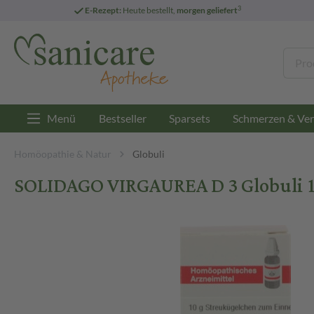
3
E-Rezept:
Heute bestellt,
morgen geliefert
Menü
Bestseller
Sparsets
Schmerzen & Ver
Homöopathie & Natur
Globuli
SOLIDAGO VIRGAUREA D 3 Globuli 1