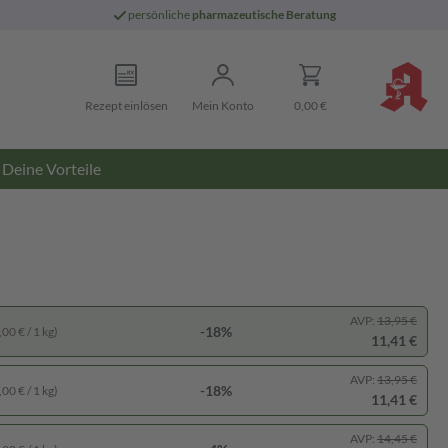
persönliche
pharmazeutische Beratung
Rezept einlösen
Mein Konto
0,00 €
Deine Vorteile
AVP:
13,95 €
-18%
00 € / 1 kg)
11,41 €
AVP:
13,95 €
-18%
00 € / 1 kg)
11,41 €
AVP:
14,45 €