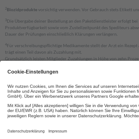
2
Biozidprodukte
vorsichtig verwenden. Vor Gebrauch stets Etikett u
3
Die Übergabe deiner Bestellung an den Paketdienstleister erfolgt bei
Produktverfügbarkeit sowie vom Zustellzeitpunkt des Spediteurs abwe
Dauer der Prüfungen einschließlich Klärungen verlängern.
4
Für verschreibungspflichtige Medikamente stellt der Arzt ein Rezept 
trägt einen Teil davon als Zuzahlung mit.
Grundsätzlich leisten Mitglieder Zuzahlungen in Höhe von zehn Proz
zu entrichten.
Diese Regeln gelten grundsätzlich auch für Online-Apotheken.
Bei Heilmitteln und häuslicher Krankenpflege beträgt die Zuzahlung 
Um das Engagement der Versicherten für ihre eigene Gesundheit zu stä
• Kindern und Jugendlichen bis zum vollendeten 18. Lebensjahr mit
• Untersuchungen zur Vorsorge und Früherkennung, die von der GKV
• empfohlenen Schutzimpfungen
• Harn- und Blutteststreifen
Wir nutzen Trusted Shops als unabhängigen Dienstleister für die Ein
Informationen findest du hier: https://help.etrusted.com/hc/de/arti