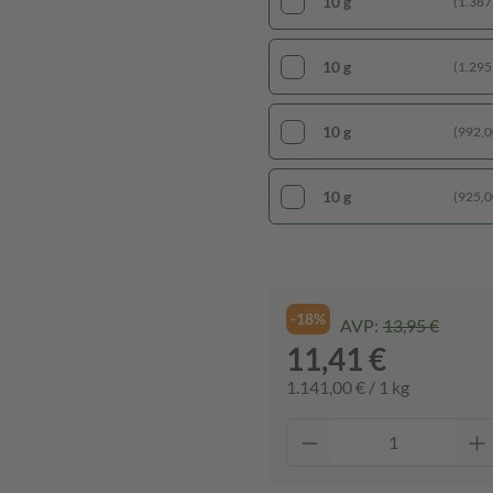
10 g
(1.387,
10 g
(1.295,
10 g
(992,00
10 g
(925,00
-18%
AVP:
13,95 €
11,41 €
1.141,00 € / 1 kg