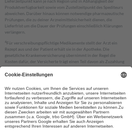
Lieferzeitpunkt kann je nach Region und in Abhängigkeit der
Produktverfügbarkeit sowie vom Zustellzeitpunkt des Spediteurs
abweichen. Darüber hinaus können notwendige pharmazeutische
Prüfungen, die zu deiner Arzneimittelsicherheit dienen, die
Lieferfrist um die Dauer der Prüfungen einschließlich Klärungen
verlängern.
4
Für verschreibungspflichtige Medikamente stellt der Arzt ein
Rezept aus und der Patient erhält sie in der Apotheke. Die
gesetzliche Krankenversicherung übernimmt in der Regel die
Kosten dafür, der Versicherte trägt einen Teil davon als Zuzahlung
mit.
Grundsätzlich leisten Mitglieder Zuzahlungen in Höhe von zehn
Prozent des Abgabepreises,
mindestens
jedoch
fünf Euro
und
höchstens zehn Euro.
Es sind jedoch nie mehr als die tatsächlichen
Kosten der Leistung zu entrichten.
Diese Regeln gelten grundsätzlich auch für Online-Apotheken.
Bei Heilmitteln und häuslicher Krankenpflege beträgt die
Zuzahlung zehn Prozent der Kosten sowie zehn Euro je
Verordnung.
Um das Engagement der Versicherten für ihre eigene Gesundheit zu
stärken und die besondere Stellung der Familie zu unterstützen,