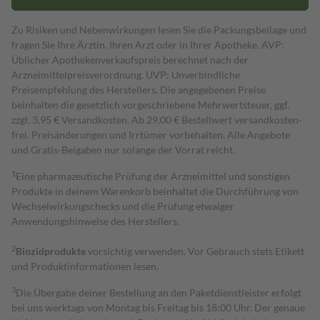
Zu Risiken und Nebenwirkungen lesen Sie die Packungsbeilage und
fragen Sie Ihre Ärztin, Ihren Arzt oder in Ihrer Apotheke. AVP:
Üblicher Apothekenverkaufspreis berechnet nach der
Arzneimittelpreisverordnung. UVP: Unverbindliche
Preisempfehlung des Herstellers. Die angegebenen Preise
beinhalten die gesetzlich vorgeschriebene Mehrwertsteuer, ggf.
zzgl. 3,95 € Versandkosten. Ab 29,00 € Bestell­wert versand­kosten­
frei. Preisänderungen und Irrtümer vorbehalten. Alle Angebote
und Gratis-Beigaben nur solange der Vorrat reicht.
1
Eine pharmazeutische Prüfung der Arzneimittel und sonstigen
Produkte in deinem Warenkorb beinhaltet die Durchführung von
Wechselwirkungschecks und die Prüfung etwaiger
Anwendungshinweise des Herstellers.
2
Biozidprodukte
vorsichtig verwenden. Vor Gebrauch stets Etikett
und Produktinformationen lesen.
3
Die Übergabe deiner Bestellung an den Paketdienstleister erfolgt
bei uns werktags von Montag bis Freitag bis 18:00 Uhr. Der genaue