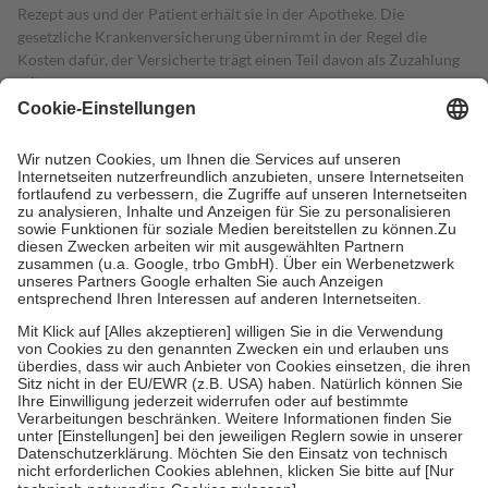
Rezept aus und der Patient erhält sie in der Apotheke. Die
gesetzliche Krankenversicherung übernimmt in der Regel die
Kosten dafür, der Versicherte trägt einen Teil davon als Zuzahlung
mit.
Grundsätzlich leisten Mitglieder Zuzahlungen in Höhe von zehn
Prozent des Abgabepreises,
mindestens
jedoch
fünf Euro
und
höchstens zehn Euro.
Es sind jedoch nie mehr als die tatsächlichen
Kosten der Leistung zu entrichten.
Diese Regeln gelten grundsätzlich auch für Online-Apotheken.
Bei Heilmitteln und häuslicher Krankenpflege beträgt die
Zuzahlung zehn Prozent der Kosten sowie zehn Euro je
Verordnung.
Um das Engagement der Versicherten für ihre eigene Gesundheit zu
stärken und die besondere Stellung der Familie zu unterstützen,
fallen
keine Zuzahlungen
an bei:
• Kindern und Jugendlichen bis zum vollendeten 18. Lebensjahr
mit Ausnahme der Fahrkosten
• Untersuchungen zur Vorsorge und Früherkennung, die von der
GKV getragen werden
• empfohlenen Schutzimpfungen
• Harn- und Blutteststreifen