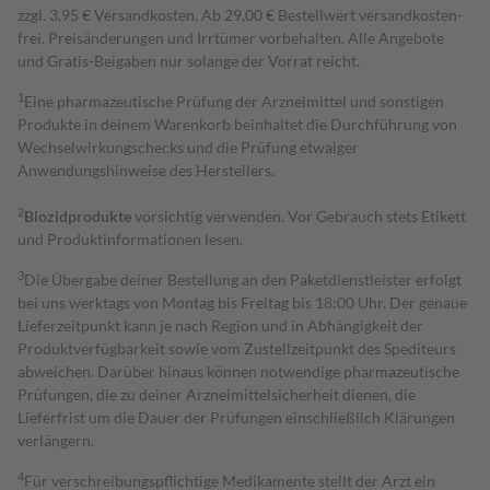
zzgl. 3,95 € Versandkosten. Ab 29,00 € Bestell­wert versand­kosten­
frei. Preisänderungen und Irrtümer vorbehalten. Alle Angebote
und Gratis-Beigaben nur solange der Vorrat reicht.
1
Eine pharmazeutische Prüfung der Arzneimittel und sonstigen
Produkte in deinem Warenkorb beinhaltet die Durchführung von
Wechselwirkungschecks und die Prüfung etwaiger
Anwendungshinweise des Herstellers.
2
Biozidprodukte
vorsichtig verwenden. Vor Gebrauch stets Etikett
und Produktinformationen lesen.
3
Die Übergabe deiner Bestellung an den Paketdienstleister erfolgt
bei uns werktags von Montag bis Freitag bis 18:00 Uhr. Der genaue
Lieferzeitpunkt kann je nach Region und in Abhängigkeit der
Produktverfügbarkeit sowie vom Zustellzeitpunkt des Spediteurs
abweichen. Darüber hinaus können notwendige pharmazeutische
Prüfungen, die zu deiner Arzneimittelsicherheit dienen, die
Lieferfrist um die Dauer der Prüfungen einschließlich Klärungen
verlängern.
4
Für verschreibungspflichtige Medikamente stellt der Arzt ein