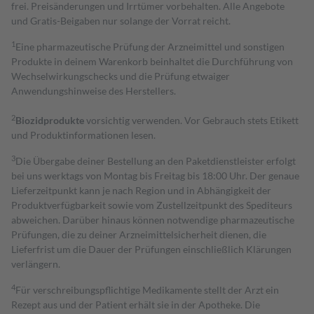
frei. Preisänderungen und Irrtümer vorbehalten. Alle Angebote
und Gratis-Beigaben nur solange der Vorrat reicht.
1
Eine pharmazeutische Prüfung der Arzneimittel und sonstigen
Produkte in deinem Warenkorb beinhaltet die Durchführung von
Wechselwirkungschecks und die Prüfung etwaiger
Anwendungshinweise des Herstellers.
2
Biozidprodukte
vorsichtig verwenden. Vor Gebrauch stets Etikett
und Produktinformationen lesen.
3
Die Übergabe deiner Bestellung an den Paketdienstleister erfolgt
bei uns werktags von Montag bis Freitag bis 18:00 Uhr. Der genaue
Lieferzeitpunkt kann je nach Region und in Abhängigkeit der
Produktverfügbarkeit sowie vom Zustellzeitpunkt des Spediteurs
abweichen. Darüber hinaus können notwendige pharmazeutische
Prüfungen, die zu deiner Arzneimittelsicherheit dienen, die
Lieferfrist um die Dauer der Prüfungen einschließlich Klärungen
verlängern.
4
Für verschreibungspflichtige Medikamente stellt der Arzt ein
Rezept aus und der Patient erhält sie in der Apotheke. Die