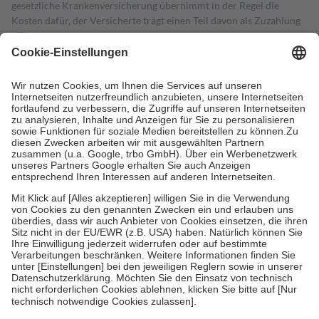
gesetzliche Krankenversicherung übernimmt in der Regel die
Kosten dafür, der Versicherte trägt einen Teil davon als Zuzahlung
mit.
Grundsätzlich leisten Mitglieder Zuzahlungen in Höhe von zehn
Prozent des Abgabepreises,
mindestens
jedoch
fünf Euro
und
höchstens zehn Euro.
Es sind jedoch nie mehr als die tatsächlichen
Kosten der Leistung zu entrichten.
Diese Regeln gelten grundsätzlich auch für Online-Apotheken.
Bei Heilmitteln und häuslicher Krankenpflege beträgt die
Zuzahlung zehn Prozent der Kosten sowie zehn Euro je
Verordnung.
Um das Engagement der Versicherten für ihre eigene Gesundheit zu
stärken und die besondere Stellung der Familie zu unterstützen,
fallen
keine Zuzahlungen
an bei:
• Kindern und Jugendlichen bis zum vollendeten 18. Lebensjahr
mit Ausnahme der Fahrkosten
• Untersuchungen zur Vorsorge und Früherkennung, die von der
GKV getragen werden
• empfohlenen Schutzimpfungen
• Harn- und Blutteststreifen
Wir nutzen Trusted Shops als unabhängigen Dienstleister für die