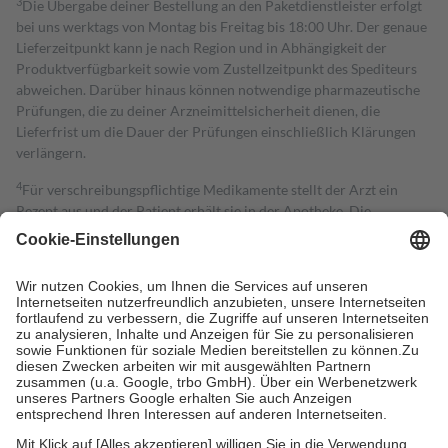
3
Die Übergabe deiner Bestellung an den Paketdienstleister erfolgt
bei uns werktags von Montag bis Freitag bis 18:00 Uhr. Der genaue
Lieferzeitpunkt kann je nach Region und in Abhängigkeit der
Produktverfügbarkeit sowie vom Zustellzeitpunkt des Spediteurs
abweichen. Darüber hinaus können notwendige pharmazeutische
Prüfungen, die zu deiner Arzneimittelsicherheit dienen, die
Lieferfrist um die Dauer der Prüfungen einschließlich Klärungen
verlängern.
4
Für verschreibungspflichtige Medikamente stellt der Arzt ein
Rezept aus und der Patient erhält sie in der Apotheke. Die
gesetzliche Krankenversicherung übernimmt in der Regel die
Kosten dafür, der Versicherte trägt einen Teil davon als Zuzahlung
mit.
Grundsätzlich leisten Mitglieder Zuzahlungen in Höhe von zehn
Prozent des Abgabepreises,
mindestens
jedoch
fünf Euro
und
höchstens zehn Euro.
Es sind jedoch nie mehr als die tatsächlichen
Kosten der Leistung zu entrichten.
Diese Regeln gelten grundsätzlich auch für Online-Apotheken.
Bei Heilmitteln und häuslicher Krankenpflege beträgt die
Zuzahlung zehn Prozent der Kosten sowie zehn Euro je
Verordnung.