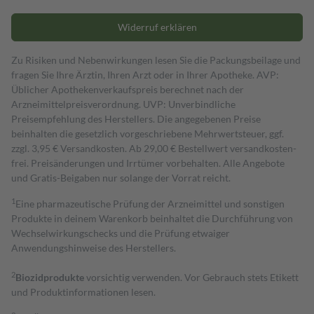
Widerruf erklären
Zu Risiken und Nebenwirkungen lesen Sie die Packungsbeilage und
fragen Sie Ihre Ärztin, Ihren Arzt oder in Ihrer Apotheke. AVP:
Üblicher Apothekenverkaufspreis berechnet nach der
Arzneimittelpreisverordnung. UVP: Unverbindliche
Preisempfehlung des Herstellers. Die angegebenen Preise
beinhalten die gesetzlich vorgeschriebene Mehrwertsteuer, ggf.
zzgl. 3,95 € Versandkosten. Ab 29,00 € Bestell­wert versand­kosten­
frei. Preisänderungen und Irrtümer vorbehalten. Alle Angebote
und Gratis-Beigaben nur solange der Vorrat reicht.
1
Eine pharmazeutische Prüfung der Arzneimittel und sonstigen
Produkte in deinem Warenkorb beinhaltet die Durchführung von
Wechselwirkungschecks und die Prüfung etwaiger
Anwendungshinweise des Herstellers.
2
Biozidprodukte
vorsichtig verwenden. Vor Gebrauch stets Etikett
und Produktinformationen lesen.