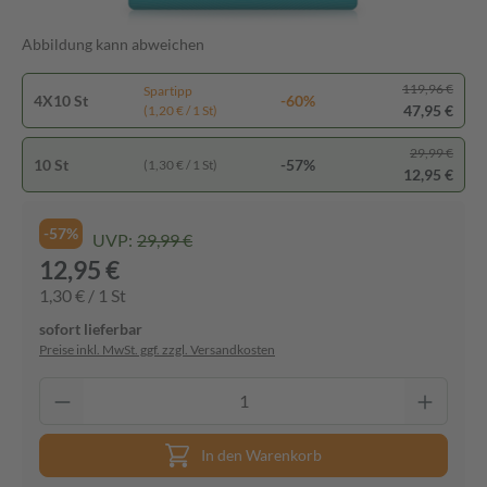
Abbildung kann abweichen
119,96 €
Spartipp
4X10 St
-60%
47,95 €
(1,20 € / 1 St)
29,99 €
10 St
-57%
(1,30 € / 1 St)
12,95 €
-57%
UVP:
29,99 €
12,95 €
1,30 € / 1 St
sofort lieferbar
Preise inkl. MwSt. ggf. zzgl. Versandkosten
In den Warenkorb