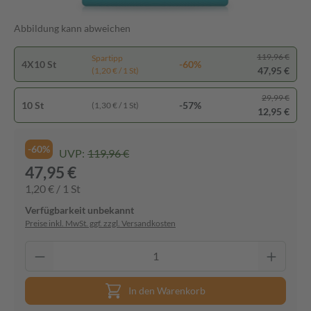
Abbildung kann abweichen
119,96 €
Spartipp
4X10 St
-60%
47,95 €
(1,20 € / 1 St)
29,99 €
10 St
-57%
(1,30 € / 1 St)
12,95 €
-60%
UVP:
119,96 €
47,95 €
1,20 € / 1 St
Verfügbarkeit unbekannt
Preise inkl. MwSt. ggf. zzgl. Versandkosten
In den Warenkorb