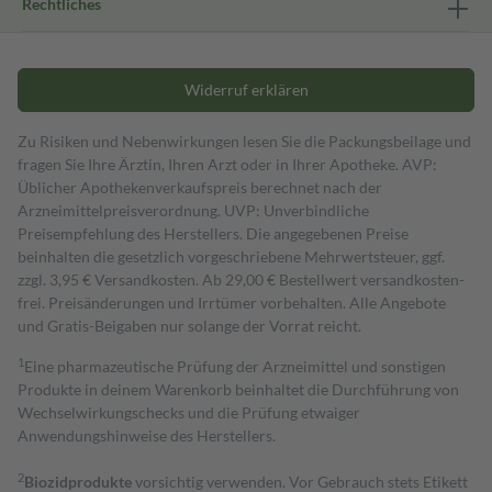
Rechtliches
Widerruf erklären
Zu Risiken und Nebenwirkungen lesen Sie die Packungsbeilage und
fragen Sie Ihre Ärztin, Ihren Arzt oder in Ihrer Apotheke. AVP:
Üblicher Apothekenverkaufspreis berechnet nach der
Arzneimittelpreisverordnung. UVP: Unverbindliche
Preisempfehlung des Herstellers. Die angegebenen Preise
beinhalten die gesetzlich vorgeschriebene Mehrwertsteuer, ggf.
zzgl. 3,95 € Versandkosten. Ab 29,00 € Bestell­wert versand­kosten­
frei. Preisänderungen und Irrtümer vorbehalten. Alle Angebote
und Gratis-Beigaben nur solange der Vorrat reicht.
1
Eine pharmazeutische Prüfung der Arzneimittel und sonstigen
Produkte in deinem Warenkorb beinhaltet die Durchführung von
Wechselwirkungschecks und die Prüfung etwaiger
Anwendungshinweise des Herstellers.
2
Biozidprodukte
vorsichtig verwenden. Vor Gebrauch stets Etikett