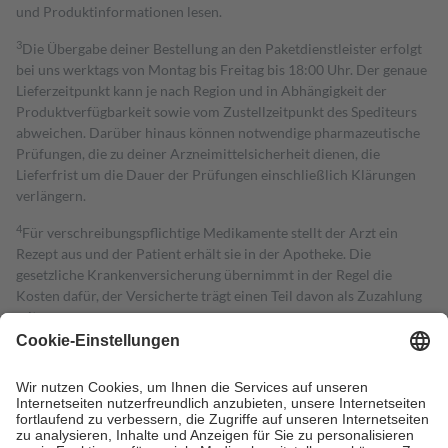
und Produktinformationen lesen.
3
Die Übergabe deiner Bestellung an den Paketdienstleister erfolgt
bei uns werktags von Montag bis Freitag bis 18:00 Uhr. Der genaue
Lieferzeitpunkt kann je nach Region und in Abhängigkeit der
Produktverfügbarkeit sowie vom Zustellzeitpunkt des Spediteurs
abweichen. Darüber hinaus können notwendige pharmazeutische
Prüfungen, die zu deiner Arzneimittelsicherheit dienen, die
Lieferfrist um die Dauer der Prüfungen einschließlich Klärungen
verlängern.
4
Für verschreibungspflichtige Medikamente stellt der Arzt ein
Rezept aus und der Patient erhält sie in der Apotheke. Die
gesetzliche Krankenversicherung übernimmt in der Regel die
Kosten dafür, der Versicherte trägt einen Teil davon als Zuzahlung
mit.
Grundsätzlich leisten Mitglieder Zuzahlungen in Höhe von zehn
Prozent des Abgabepreises,
mindestens
jedoch
fünf Euro
und
höchstens zehn Euro.
Es sind jedoch nie mehr als die tatsächlichen
Kosten der Leistung zu entrichten.
Diese Regeln gelten grundsätzlich auch für Online-Apotheken.
Bei Heilmitteln und häuslicher Krankenpflege beträgt die