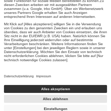
Zuzahlung zehn Prozent der Kosten sowie zehn Euro je
Verordnung.
Um das Engagement der Versicherten für ihre eigene Gesundheit zu
stärken und die besondere Stellung der Familie zu unterstützen,
fallen
keine Zuzahlungen
an bei:
• Kindern und Jugendlichen bis zum vollendeten 18. Lebensjahr
mit Ausnahme der Fahrkosten
• Untersuchungen zur Vorsorge und Früherkennung, die von der
GKV getragen werden
• empfohlenen Schutzimpfungen
• Harn- und Blutteststreifen
Wir nutzen Trusted Shops als unabhängigen Dienstleister für die
Einholung von Bewertungen. Trusted Shops hat Maßnahmen
getroffen, um sicherzustellen, dass es sich um echte Bewertungen
handelt. Mehr Informationen findest du hier:
https://help.etrusted.com/hc/de/articles/4419944605341
Einige Bilder und Inhalte wurden unter Zuhilfenahme künstlicher
Intelligenz erstellt.