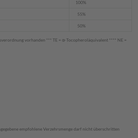
100%
55%
50%
sverordnung vorhanden *** TE = α-Tocopheroläquivalent **** NE =
ngegebene empfohlene Verzehrsmenge darf nicht überschritten