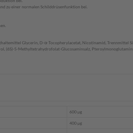
duktion bei.
nd zu einer normalen Schilddrüsenfunktion bei.
men.
chthaltemittel Glycerin, D-α-Tocopherylacetat, Nicotinamid, Trennmittel
rol, (6S)-5-Methyltetrahydrofolat-Glucosaminsalz, Pteroylmonoglutamins
600 µg
400 µg