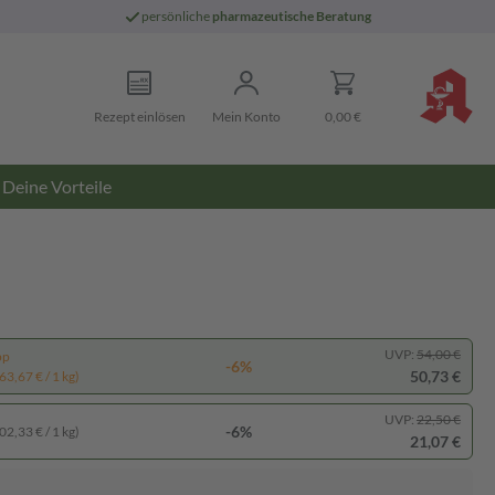
persönliche
pharmazeutische Beratung
Rezept einlösen
Mein Konto
0,00 €
Deine Vorteile
UVP:
54,00 €
pp
-6%
50,73 €
63,67 € / 1 kg)
UVP:
22,50 €
-6%
02,33 € / 1 kg)
21,07 €