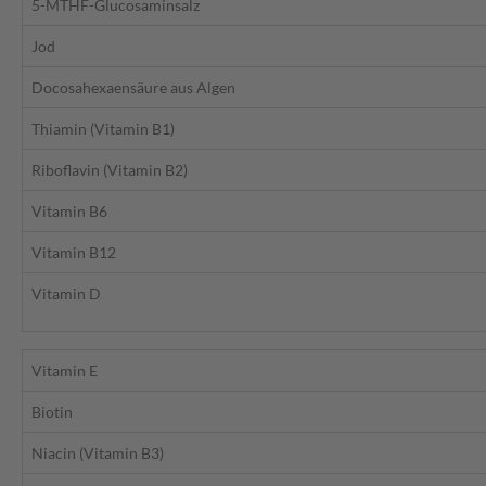
5-MTHF-Glucosaminsalz
Jod
Docosahexaensäure aus Algen
Thiamin (Vitamin B1)
Riboflavin (Vitamin B2)
Vitamin B6
Vitamin B12
Vitamin D
Vitamin E
Biotin
Niacin (Vitamin B3)