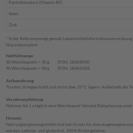
Pantothensäure (Vitamin B5)
Selen
Zink
* % der Referenzmenge gemäß Lebensmittelinformationsverordnung (
Niacinäquivalent
Nettfüllmenge:
30 Weichkapseln = 30 g (PZN: 18683092)
90 Weichkapseln = 90 g (PZN: 18683100)
Aufbewahrung:
Trocken, lichtgeschützt und nicht über 25 °C lagern. Außerhalb der 
Verzehrempfehlung:
Nehmen Sie 1 x täglich eine Weichkapsel Velnatal Babyplanung unzerk
Hinweis:
Nahrungsergänzungsmittel sind kein Ersatz für eine ausgewogene un
werden. Laktose- und glutenfrei. 100 % Rindergelatine.