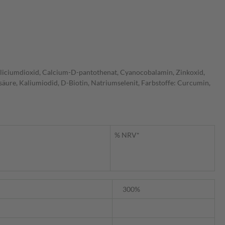
 Siliciumdioxid, Calcium-D-pantothenat, Cyanocobalamin, Zinkoxid,
äure, Kaliumiodid, D-Biotin, Natriumselenit, Farbstoffe: Curcumin,
% NRV*
300%