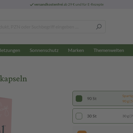
versandkostenfrei
ab 29 € und für E-Rezepte
letzungen
Sonnenschutz
Marken
Themenwelten
hkapseln
Sparti
90 St
90 g (5
30 St
30 g (7