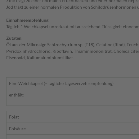
Zink trägt zu einer normalen Fruchtbarkeit und einer normalen Repro
Jod trägt zu einer normalen Produktion von Schilddrüsenhormonen u
Einnahmeempfehlung:
Täglich 1 Weichkapsel unzerkaut mit ausreichend Flüssigkeit einneh
Zutaten:
Öl aus der Mikroalge Schizochytrium sp. (T18), Gelatine (Rind), Feu
Pyridoxinhydrochlorid, Riboflavin, Thiaminmononitrat, Cholecalcife
Eisenoxid, Kaliumaluminiumsilikat.
Eine Weichkapsel (= tägliche Tagesverzehrempfehlung)
enthält:
Folat
Folsäure