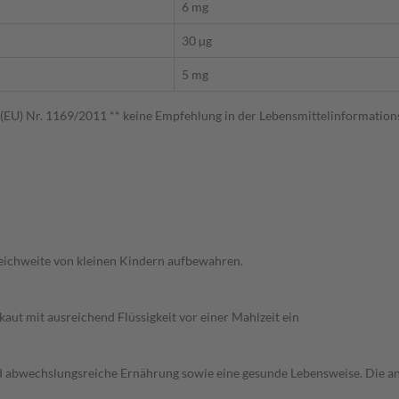
6 mg
30 µg
5 mg
EU) Nr. 1169/2011 ** keine Empfehlung in der Lebensmittelinformation
Reichweite von kleinen Kindern aufbewahren.
aut mit ausreichend Flüssigkeit vor einer Mahlzeit ein
d abwechslungsreiche Ernährung sowie eine gesunde Lebensweise. Die a