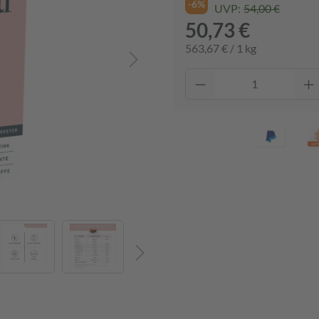
-6%
UVP:
54,00 €
50,73 €
563,67 € / 1 kg