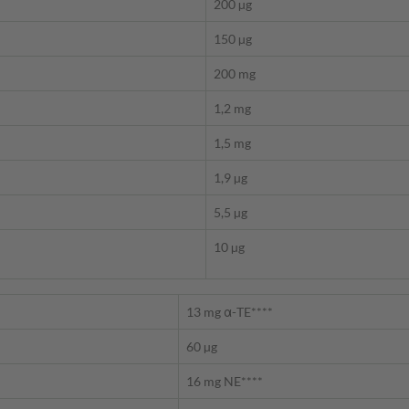
200 µg
150 µg
200 mg
1,2 mg
1,5 mg
1,9 µg
5,5 µg
10 µg
13 mg α-TE****
60 µg
16 mg NE****