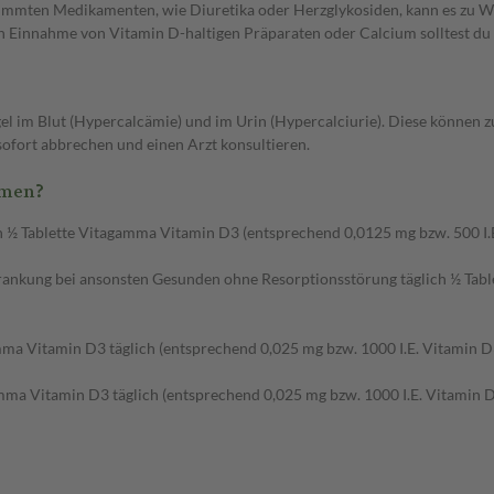
timmten Medikamenten, wie Diuretika oder Herzglykosiden, kann es zu 
en Einnahme von Vitamin D-haltigen Präparaten oder Calcium solltest du
l im Blut (Hypercalcämie) und im Urin (Hypercalciurie). Diese können
sofort abbrechen und einen Arzt konsultieren.
mmen?
h ½ Tablette Vitagamma Vitamin D3 (entsprechend 0,0125 mg bzw. 500 I.E
ankung bei ansonsten Gesunden ohne Resorptionsstörung täglich ½ Tabl
ma Vitamin D3 täglich (entsprechend 0,025 mg bzw. 1000 I.E. Vitamin D
ma Vitamin D3 täglich (entsprechend 0,025 mg bzw. 1000 I.E. Vitamin D