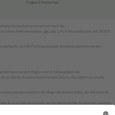
Fragen & Antworten
pothekenverkaufspreis berechnet nach der
hriebene Mehrwertsteuer, ggf. zzgl. 3,95 € Versandkosten. Ab 29,00 €
kungschecks und die Prüfung etwaiger Anwendungshinweise des
itpunkt kann je nach Region und in Abhängigkeit der
 zu deiner Arzneimittelsicherheit dienen, die Lieferfrist um die
ersicherung übernimmt in der Regel die Kosten dafür, der Versicherte
Euro.
Es sind jedoch nie mehr als die tatsächlichen Kosten der Leistung