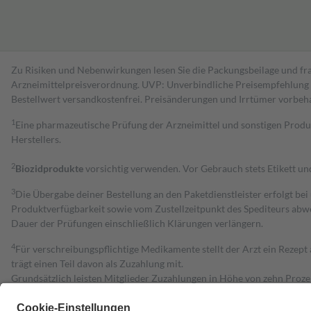
Zu Risiken und Nebenwirkungen lesen Sie die Packungsbeilage und fra
Arzneimittelpreisverordnung. UVP: Unverbindliche Preisempfehlung de
Bestell­wert versand­kosten­frei. Preisänderungen und Irrtümer vorbeh
1
Eine pharmazeutische Prüfung der Arzneimittel und sonstigen Pro
Herstellers.
2
Biozidprodukte
vorsichtig verwenden. Vor Gebrauch stets Etikett u
3
Die Übergabe deiner Bestellung an den Paketdienstleister erfolgt bei
Produktverfügbarkeit sowie vom Zustellzeitpunkt des Spediteurs abwe
Dauer der Prüfungen einschließlich Klärungen verlängern.
4
Für verschreibungspflichtige Medikamente stellt der Arzt ein Rezept 
trägt einen Teil davon als Zuzahlung mit.
Grundsätzlich leisten Mitglieder Zuzahlungen in Höhe von zehn Proz
zu entrichten.
Diese Regeln gelten grundsätzlich auch für Online-Apotheken.