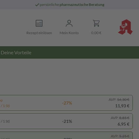
persönliche
pharmazeutische Beratung
Rezept einlösen
Mein Konto
0,00 €
Deine Vorteile
AVP:
16,30 €
pp
-27%
11,93 €
/ 1 St)
AVP:
8,85 €
-21%
/ 1 St)
6,95 €
AVP:
5,25 €