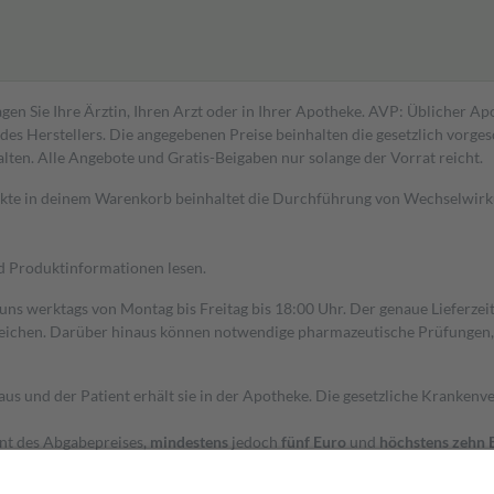
gen Sie Ihre Ärztin, Ihren Arzt oder in Ihrer Apotheke. AVP: Üblicher A
s Herstellers. Die angegebenen Preise beinhalten die gesetzlich vorgesc
alten. Alle Angebote und Gratis-Beigaben nur solange der Vorrat reicht.
dukte in deinem Warenkorb beinhaltet die Durchführung von Wechselwir
nd Produktinformationen lesen.
 uns werktags von Montag bis Freitag bis 18:00 Uhr. Der genaue Lieferze
ichen. Darüber hinaus können notwendige pharmazeutische Prüfungen, die
aus und der Patient erhält sie in der Apotheke. Die gesetzliche Krankenv
ent des Abgabepreises,
mindestens
jedoch
fünf Euro
und
höchstens zehn 