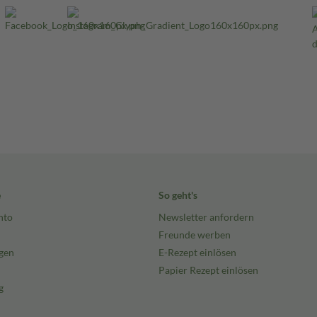
e
So geht's
nto
Newsletter anfordern
Freunde werben
gen
E-Rezept einlösen
Papier Rezept einlösen
g