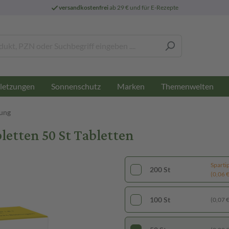
versandkostenfrei
ab 29 € und für E-Rezepte
letzungen
Sonnenschutz
Marken
Themenwelten
ung
letten 50 St Tabletten
Sparti
200 St
(0,06 € 
100 St
(0,07 € 