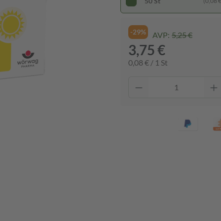
50 St
(0,08 € 
-29%
AVP:
5,25 €
3,75 €
0,08 € / 1 St