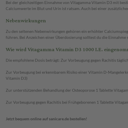
Bei der gleichzeitigen Einnahme von Vitagamma Vitamin D3 mit bes
Calciumwerte im Blut und Urin ist ratsam. Auch bei einer zusätzlich
Nebenwirkungen
Zu den seltenen Nebenwirkungen gehören ein erhöhter Calciumspiege
führen. Bei Anzeichen einer Überdosierung solltest du die Einnahme 
Wie wird Vitagamma Vitamin D3 1000 I.E. eingeno
Die empfohlene Dosis beträgt: Zur Vorbeugung gegen Rachitis täglic
Zur Vorbeugung bei erkennbarem Risiko einer Vitamin D-Mangelerkr
Vitamin D3)
Zur unterstützenden Behandlung der Osteoporose 1 Tablette Vitagam
Zur Vorbeugung gegen Rachitis bei Frühgeborenen 1 Tablette Vitagam
Jetzt bequem online auf sanicare.de bestellen!