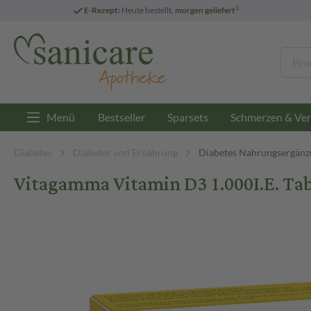
3
E-Rezept:
Heute bestellt,
morgen geliefert
Menü
Bestseller
Sparsets
Schmerzen & Ver
Diabetes
Diabetes und Ernährung
Diabetes Nahrungsergänz
Vitagamma Vitamin D3 1.000I.E. Tab