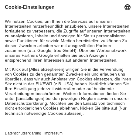
gesetzliche Krankenversicherung übernimmt in der Regel die
Kosten dafür, der Versicherte trägt einen Teil davon als Zuzahlung
mit.
Grundsätzlich leisten Mitglieder Zuzahlungen in Höhe von zehn
Prozent des Abgabepreises,
mindestens
jedoch
fünf Euro
und
höchstens zehn Euro.
Es sind jedoch nie mehr als die tatsächlichen
Kosten der Leistung zu entrichten.
Diese Regeln gelten grundsätzlich auch für Online-Apotheken.
Bei Heilmitteln und häuslicher Krankenpflege beträgt die
Zuzahlung zehn Prozent der Kosten sowie zehn Euro je
Verordnung.
Um das Engagement der Versicherten für ihre eigene Gesundheit zu
stärken und die besondere Stellung der Familie zu unterstützen,
fallen
keine Zuzahlungen
an bei:
• Kindern und Jugendlichen bis zum vollendeten 18. Lebensjahr
mit Ausnahme der Fahrkosten
• Untersuchungen zur Vorsorge und Früherkennung, die von der
GKV getragen werden
• empfohlenen Schutzimpfungen
• Harn- und Blutteststreifen