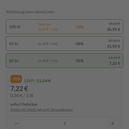
Abbildung kann abweichen
35,21 €
Spartipp
100 St
-23%
26,95 €
(0,27 € / 1 St)
22,02 €
50 St
-28%
(0,32 € / 1 St)
15,92 €
11,14 €
20 St
-35%
(0,36 € / 1 St)
7,22 €
-35%
UVP:
11,14 €
7,22 €
0,36 € / 1 St
sofort lieferbar
Preise inkl. MwSt. ggf. zzgl. Versandkosten