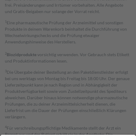
frei. Preisänderungen und Irrtümer vorbehalten. Alle Angebote
und Gratis-Beigaben nur solange der Vorrat reicht.
1
Eine pharmazeutische Prüfung der Arzneimittel und sonstigen
Produkte in deinem Warenkorb beinhaltet die Durchführung von
Wechselwirkungschecks und die Prüfung etwaiger
Anwendungshinweise des Herstellers.
2
Biozidprodukte
vorsichtig verwenden. Vor Gebrauch stets Etikett
und Produktinformationen lesen.
3
Die Übergabe deiner Bestellung an den Paketdienstleister erfolgt
bei uns werktags von Montag bis Freitag bis 18:00 Uhr. Der genaue
Lieferzeitpunkt kann je nach Region und in Abhängigkeit der
Produktverfügbarkeit sowie vom Zustellzeitpunkt des Spediteurs
abweichen. Darüber hinaus können notwendige pharmazeutische
Prüfungen, die zu deiner Arzneimittelsicherheit dienen, die
Lieferfrist um die Dauer der Prüfungen einschließlich Klärungen
verlängern.
4
Für verschreibungspflichtige Medikamente stellt der Arzt ein
Rezept aus und der Patient erhält sie in der Apotheke. Die