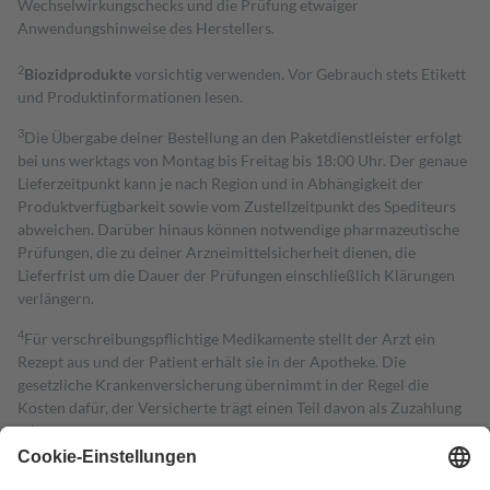
Wechselwirkungschecks und die Prüfung etwaiger
Anwendungshinweise des Herstellers.
2
Biozidprodukte
vorsichtig verwenden. Vor Gebrauch stets Etikett
und Produktinformationen lesen.
3
Die Übergabe deiner Bestellung an den Paketdienstleister erfolgt
bei uns werktags von Montag bis Freitag bis 18:00 Uhr. Der genaue
Lieferzeitpunkt kann je nach Region und in Abhängigkeit der
Produktverfügbarkeit sowie vom Zustellzeitpunkt des Spediteurs
abweichen. Darüber hinaus können notwendige pharmazeutische
Prüfungen, die zu deiner Arzneimittelsicherheit dienen, die
Lieferfrist um die Dauer der Prüfungen einschließlich Klärungen
verlängern.
4
Für verschreibungspflichtige Medikamente stellt der Arzt ein
Rezept aus und der Patient erhält sie in der Apotheke. Die
gesetzliche Krankenversicherung übernimmt in der Regel die
Kosten dafür, der Versicherte trägt einen Teil davon als Zuzahlung
mit.
Grundsätzlich leisten Mitglieder Zuzahlungen in Höhe von zehn
Prozent des Abgabepreises,
mindestens
jedoch
fünf Euro
und