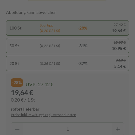
Abbildung kann abweichen
27,42 €
Spartipp
100 St
-28%
19,64 €
(0,20 € / 1 St)
15,97 €
50 St
-31%
(0,22 € / 1 St)
10,95 €
8,10 €
20 St
-37%
(0,26 € / 1 St)
5,14 €
-28%
UVP:
27,42 €
19,64 €
0,20 € / 1 St
sofort lieferbar
Preise inkl. MwSt. ggf. zzgl. Versandkosten