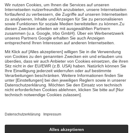
höchstens zehn Euro.
Es sind jedoch nie mehr als die tatsächlichen
Kosten der Leistung zu entrichten.
Diese Regeln gelten grundsätzlich auch für Online-Apotheken.
Bei Heilmitteln und häuslicher Krankenpflege beträgt die
Zuzahlung zehn Prozent der Kosten sowie zehn Euro je
Verordnung.
Um das Engagement der Versicherten für ihre eigene Gesundheit zu
stärken und die besondere Stellung der Familie zu unterstützen,
fallen
keine Zuzahlungen
an bei:
• Kindern und Jugendlichen bis zum vollendeten 18. Lebensjahr
mit Ausnahme der Fahrkosten
• Untersuchungen zur Vorsorge und Früherkennung, die von der
GKV getragen werden
• empfohlenen Schutzimpfungen
• Harn- und Blutteststreifen
Wir nutzen Trusted Shops als unabhängigen Dienstleister für die
Einholung von Bewertungen. Trusted Shops hat Maßnahmen
getroffen, um sicherzustellen, dass es sich um echte Bewertungen
handelt. Mehr Informationen findest du hier:
https://help.etrusted.com/hc/de/articles/4419944605341