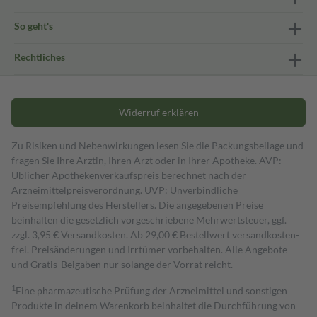
So geht's
Rechtliches
Widerruf erklären
Zu Risiken und Nebenwirkungen lesen Sie die Packungsbeilage und
fragen Sie Ihre Ärztin, Ihren Arzt oder in Ihrer Apotheke. AVP:
Üblicher Apothekenverkaufspreis berechnet nach der
Arzneimittelpreisverordnung. UVP: Unverbindliche
Preisempfehlung des Herstellers. Die angegebenen Preise
beinhalten die gesetzlich vorgeschriebene Mehrwertsteuer, ggf.
zzgl. 3,95 € Versandkosten. Ab 29,00 € Bestell­wert versand­kosten­
frei. Preisänderungen und Irrtümer vorbehalten. Alle Angebote
und Gratis-Beigaben nur solange der Vorrat reicht.
1
Eine pharmazeutische Prüfung der Arzneimittel und sonstigen
Produkte in deinem Warenkorb beinhaltet die Durchführung von