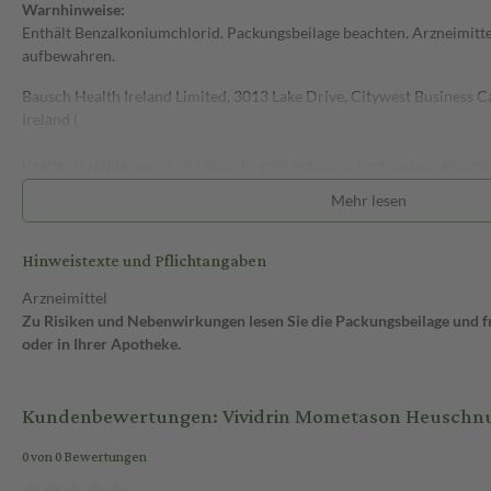
Warnhinweise:
Enthält Benzalkoniumchlorid. Packungsbeilage beachten. Arzneimitte
aufbewahren.
Bausch Health Ireland Limited, 3013 Lake Drive, Citywest Business
Ireland (
Kraftvolle Hilfe, wenn nichts mehr geht Schwere, hartnäckige allerg
erfordern ein effizientes Mittel: Eine der effektivsten Arzneimittels
Mehr lesen
stark ausgeprägtem Heuschnupfen ist Mometasonfuorat. Vividrin 
Heuschnupfennasenspray hilft dank seines bewähr-ten Wirkstoffs, E
Hinweistexte und Pflichtangaben
ärztlich erfolgter Erstdiagno-se einer saisonalen allergischen Rhinitis
Allergie-saison1 hinweg.
Arzneimittel
Zu Risiken und Nebenwirkungen lesen Sie die Packungsbeilage und fra
Produkt auf einen Blick:
oder in Ihrer Apotheke.
- Besonders wirkstark bei ausgeprägten Allergiebeschwerden
- Macht weder müde noch abhängig
- Sehr gut verträglich
Kundenbewertungen: Vividrin Mometason Heuschnup
- Für Erwachsene ab 18 Jahren nach ärztl. Erstdiagnose
- Primär lokale Wirkung in der Nase
0 von 0 Bewertungen
Wirkstoff Mometasonfuroa: