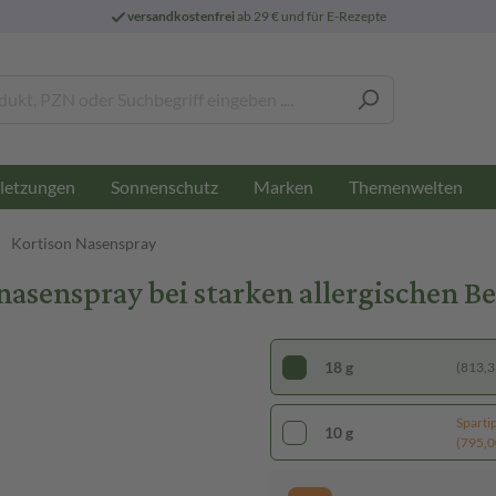
versandkostenfrei
ab 29 € und für E-Rezepte
letzungen
Sonnenschutz
Marken
Themenwelten
Kortison Nasenspray
senspray bei starken allergischen B
18 g
(813,33
Sparti
10 g
(795,00