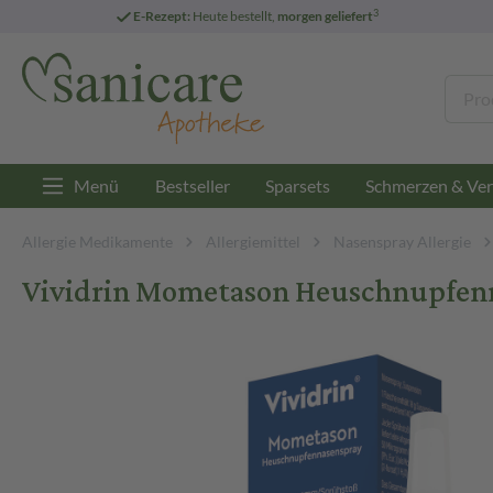
3
E-Rezept:
Heute bestellt,
morgen geliefert
Menü
Bestseller
Sparsets
Schmerzen & Ver
Allergie Medikamente
Allergiemittel
Nasenspray Allergie
Vividrin Mometason Heuschnupfenna