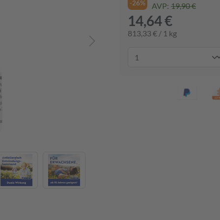
-26%
AVP:
19,90 €
14,64 €
813,33 € / 1 kg