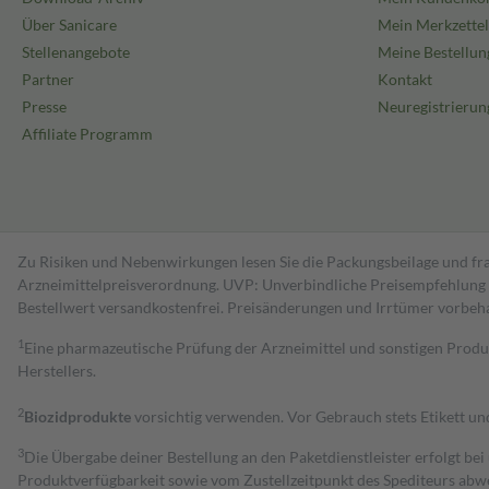
Über Sanicare
Mein Merkzettel
Stellenangebote
Meine Bestellun
Partner
Kontakt
Presse
Neuregistrierun
Affiliate Programm
Zu Risiken und Nebenwirkungen lesen Sie die Packungsbeilage und fra
Arzneimittelpreisverordnung. UVP: Unverbindliche Preisempfehlung de
Bestell­wert versand­kosten­frei. Preisänderungen und Irrtümer vorbeh
1
Eine pharmazeutische Prüfung der Arzneimittel und sonstigen Pro
Herstellers.
2
Biozidprodukte
vorsichtig verwenden. Vor Gebrauch stets Etikett u
3
Die Übergabe deiner Bestellung an den Paketdienstleister erfolgt bei
Produktverfügbarkeit sowie vom Zustellzeitpunkt des Spediteurs abwe