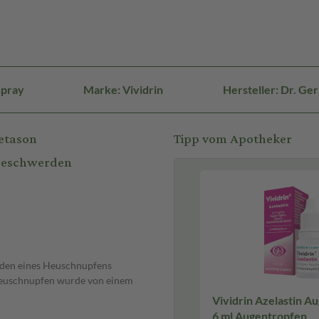
spray
Marke: Vividrin
Hersteller: Dr. G
etason
Tipp vom Apotheker
 Beschwerden
den eines Heuschnupfens
n Heuschnupfen wurde von einem
Vividrin Azelastin A
6 ml Augentropfen