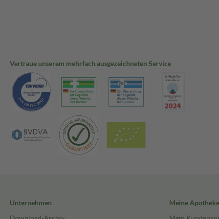
verstopfte oder laufende Nase zu lindern.
Wofür wird Vividrin Mometason Heuschnupfennasenspray angewen
Vividrin Mometason Heuschnupfennasenspray wird bei Erwachsenen
Beschwerden eines Heuschnupfens (saisonale allergische Rhinitis) an
Erstdiagnose von Heuschnupfen wurde von einem Arzt gestellt. Heu
Vertraue unserem mehrfach ausgezeichneten Service
Zeiten im Jahr auftritt, ist eine allergische Reaktion, die durch das
Gräsern und auch Schimmel und Pilz-sporen hervorgerufen wird. Vi
Heuschnupfennasenspray vermindert die Schwellung und Reizung in 
Niesen, Jucken und eine verstopfte oder laufende Nase, die durch H
wurden.
Wie lange dauert es, bis die Beschwerden nachlassen?
Bei einigen Patienten beginnt Vividrin Mometason Heuschnupfennas
Stunden nach der ersten Dosis die Symptome zu lindern. Möglicherwei
Nutzen der Behandlung in den ersten beiden Tagen nicht. Daher sollte
Behandlung fortsetzen, um den vollen Nutzen aus der Behandlung zu 
Unternehmen
Meine Apothek
Download-Archiv
Mein Kundenko