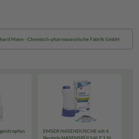
erhard Mann - Chemisch-pharmazeutische Fabrik GmbH
ugentropfen
EMSER NASENDUSCHE mit 4
Beuteln NASENSPÜLSALZ 1 St