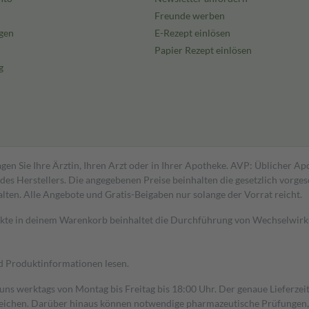
Freunde werben
gen
E-Rezept einlösen
Papier Rezept einlösen
g
gen Sie Ihre Ärztin, Ihren Arzt oder in Ihrer Apotheke. AVP: Üblicher A
s Herstellers. Die angegebenen Preise beinhalten die gesetzlich vorgesc
alten. Alle Angebote und Gratis-Beigaben nur solange der Vorrat reicht.
dukte in deinem Warenkorb beinhaltet die Durchführung von Wechselwir
nd Produktinformationen lesen.
 uns werktags von Montag bis Freitag bis 18:00 Uhr. Der genaue Lieferze
ichen. Darüber hinaus können notwendige pharmazeutische Prüfungen, die