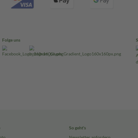
det?
 zur Behandlung der
gewendet, vorausgesetzt, die
schnupfen, der zu bestimmten
Folge uns
 Einatmen von Pollen von Bäumen,
vidrin Mometason
Ihrer Nase und lindert dadurch
euschnupfen hervorgerufen
enspray innerhalb von 12
se zeigt sich jedoch der volle
n Sie die regelmäßige
ziehen.
e
So geht's
nto
Newsletter anfordern