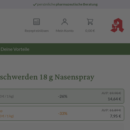
persönliche
pharmazeutische Beratung
Rezept einlösen
Mein Konto
0,00 €
Deine Vorteile
eschwerden 18 g Nasenspray
AVP:
19,90 €
-26%
 € / 1 kg)
14,64 €
AVP:
11,89 €
pp
-33%
7,95 €
 € / 1 kg)