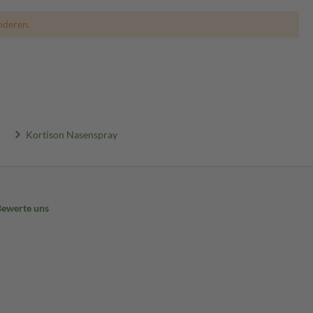
nderen.
Kortison Nasenspray
Bewerte uns