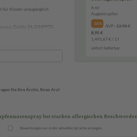
6 ml
l für Kinder unzugänglich
Augentropfen
-36%
AVP:
13,98 €
 Campus, Dublin 24, D24PPT3,
8,95 €
1.491,67 € / 1 l
ische Beschwerden an der Nase
sofort lieferbar
ubstanzen bei der Behandlung von
Mometason
rwachsenen ab 18 Jahren mit
 effektiv über die gesamte
gen Sie Ihre Ärztin, Ihren Arzt
fennasenspray bei starken allergischen Beschwerden
Bewertungen nur in der aktuellen Sprache anzeigen.