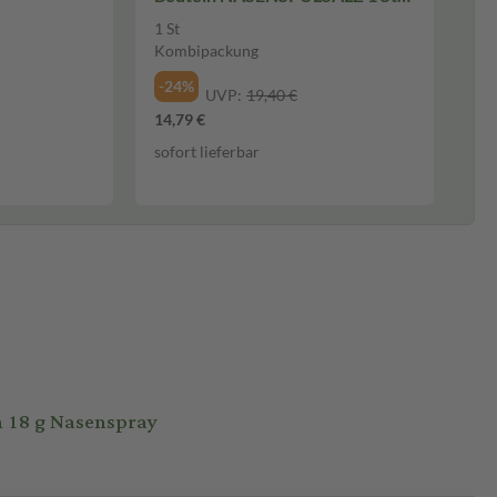
Kombipackung
1 St
Kombipackung
-24%
UVP:
19,40 €
14,79 €
sofort lieferbar
 18 g Nasenspray